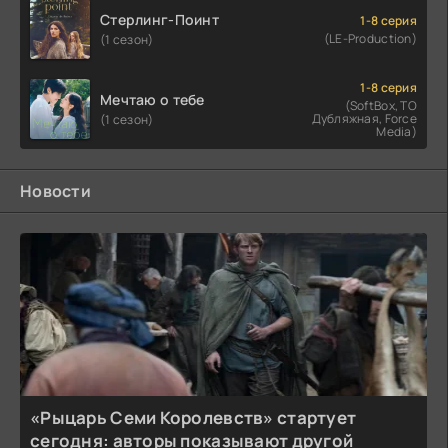
Стерлинг-Поинт
1-8 серия
(LE-Production)
(1 сезон)
1-8 серия
Мечтаю о тебе
(SoftBox, ТО
Дубляжная, Force
(1 сезон)
Media)
Новости
«Рыцарь Семи Королевств» стартует
сегодня: авторы показывают другой