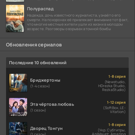
сорок
Полураспад
Надежда, дочь известного журналиста, узнаёт о его
смерти. На похоронах её привлекает внимание тот факт,
что многие местные жители ушли из жизни в молодом
возрасте. Разговоры о взрывах атомной бомбы
Обновления сериалов
Последние 10 обновлений
1-8 серия
Бриджертоны
(Newstudio,
HDrezka Studio,
(1-4 сезон)
RezkaStudio)
1-12 серия
Эта чёртова любовь
(SoftBox, LE-
(1 сезон)
Vitation)
1-8 серия
Дворец Тонгун
(Укр. Субтитры,
AniMaunt, Amazing
(1 сезон)