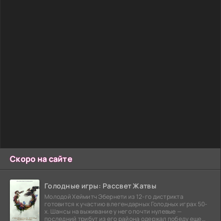
Скоро на сайте
Голодные игры: Рассвет Жатвы
Молодой Хеймитч Эбернети из 12-го дистрикта
готовится к участию в легендарных Голодных играх 50-
х. Шансы на выживание у него почти нулевые —
последний трибут из его района одержал победу еще