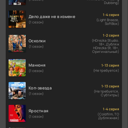
Dubbing)
1-4 серия
Дело даже не в измене
(Light Breeze,
(1 сезон)
SoftBox)
1-2 серия
Осколки
(HDrezka Studio.
18+, Дубляж
(1 сезон)
HDrezka St. 18+,
Оригинальный)
Манюня
1-13 серия
(Не требуется)
(1 сезон)
1-13 серия
Коп-звезда
(Не требуется,
(1 сезон)
Субтитры)
1-4 серия
Яростная
(Coldfilm, ТО
(1 сезон)
Дубляжная)