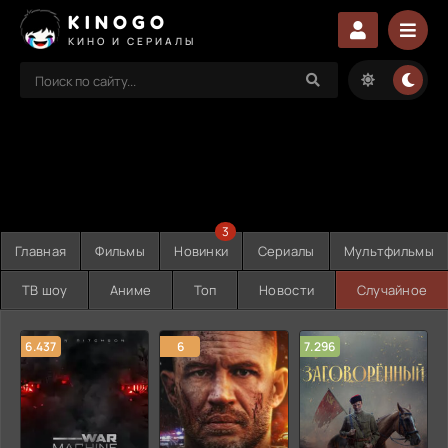
KINOGO
КИНО И СЕРИАЛЫ
3
Главная
Фильмы
Новинки
Сериалы
Мультфильмы
ТВ шоу
Аниме
Топ
Новости
Случайное
6.437
6
7.296