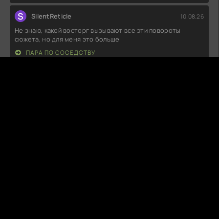
S
SilentReticle
10.08.26
Не знаю, какой восторг вызывают все эти повороты
сюжета, но для меня это больше
ПАРА ПО СОСЕДСТВУ
Т
Тихон
09.08.26
Начала смотреть, и, честно говоря, не поняла, что
происходит. Сюжет скачет, как
КОТОСТРОФА