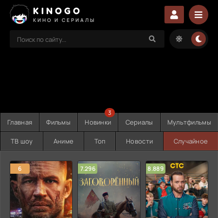
KINOGO
КИНО И СЕРИАЛЫ
3
Главная
Фильмы
Новинки
Сериалы
Мультфильмы
ТВ шоу
Аниме
Топ
Новости
Случайное
6
7.296
8.889