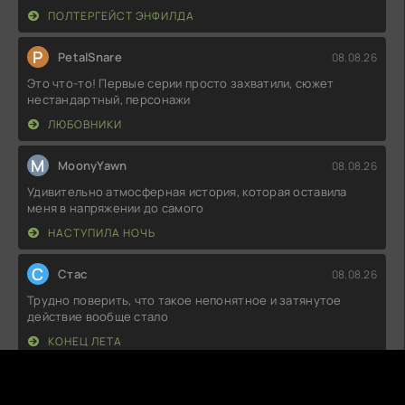
ПОЛТЕРГЕЙСТ ЭНФИЛДА
P
PetalSnare
08.08.26
Это что-то! Первые серии просто захватили, сюжет
нестандартный, персонажи
ЛЮБОВНИКИ
M
MoonyYawn
08.08.26
Удивительно атмосферная история, которая оставила
меня в напряжении до самого
НАСТУПИЛА НОЧЬ
С
Стас
08.08.26
Трудно поверить, что такое непонятное и затянутое
действие вообще стало
КОНЕЦ ЛЕТА
М
Милан
08.08.26