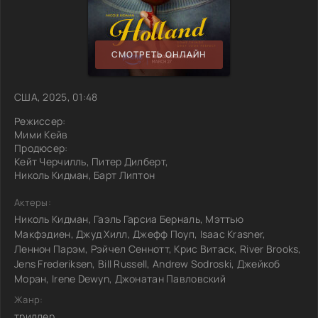
СМОТРЕТЬ ОНЛАЙН
США, 2025, 01:48
Режиссер:
Мими Кейв
Продюсер:
Кейт Черчилль, Питер Дилберт,
Николь Кидман, Барт Липтон
Актеры:
Николь Кидман, Гаэль Гарсиа Берналь, Мэттью
Макфэдиен, Джуд Хилл, Джефф Поуп, Isaac Krasner,
Леннон Парэм, Рэйчел Сеннотт, Крис Витаск, River Brooks,
Jens Frederiksen, Bill Russell, Andrew Sodroski, Джейкоб
Моран, Irene Dewyn, Джонатан Павловский
Жанр:
триллер