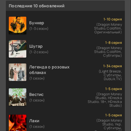
Последние 10 обновлений
1-10 серия
Бункер
(Dragon Money
Studio, Coldfilm,
(1-3 сезон)
Оригинальный)
1-8 серия
Шугар
(Dragon Money
Studio, Coldfilm,
(1-2 сезон)
Субтитры)
1-34 серия
Легенда о розовых
(Light Breeze,
облаках
Субтитры,
(1 сезон)
DubLik.TV)
1-5 серия
Вестис
(Dragon Money
Studio, HDrezka
(1 сезон)
Studio. 18+, HDrezka
Studio)
1-5 серия
Лаки
(Dragon Money
Studio, Укр.
(1 сезон)
Субтитры,