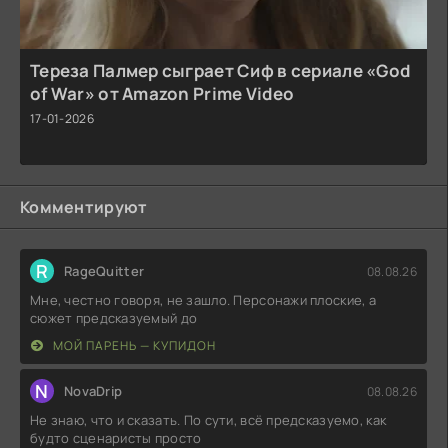
Тереза Палмер сыграет Сиф в сериале «God
of War» от Amazon Prime Video
17-01-2026
Комментируют
R
RageQuitter
08.08.26
Мне, честно говоря, не зашло. Персонажи плоские, а
сюжет предсказуемый до
МОЙ ПАРЕНЬ — КУПИДОН
N
NovaDrip
08.08.26
Не знаю, что и сказать. По сути, всё предсказуемо, как
будто сценаристы просто