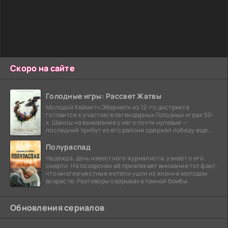
Скоро на сайте
Голодные игры: Рассвет Жатвы
Молодой Хеймитч Эбернети из 12-го дистрикта
готовится к участию в легендарных Голодных играх 50-
х. Шансы на выживание у него почти нулевые —
последний трибут из его района одержал победу еще
сорок
Полураспад
Надежда, дочь известного журналиста, узнаёт о его
смерти. На похоронах её привлекает внимание тот факт,
что многие местные жители ушли из жизни в молодом
возрасте. Разговоры о взрывах атомной бомбы
Обновления сериалов