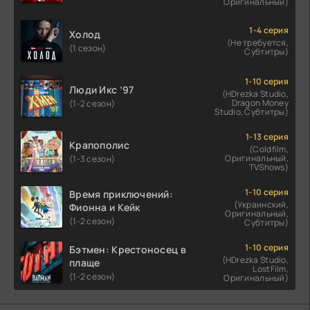
Оригинальный)
1-4 серия
Холод
(Не требуется,
(1 сезон)
Субтитры)
1-10 серия
Люди Икс ’97
(HDrezka Studio,
Dragon Money
(1-2 сезон)
Studio, Субтитры)
1-13 серия
Крапополис
(Coldfilm,
Оригинальный,
(1-3 сезон)
TVShows)
1-10 серия
Время приключений:
(Украинский,
Фионна и Кейк
Оригинальный,
(1-2 сезон)
Субтитры)
1-10 серия
Бэтмен: Крестоносец в
(HDrezka Studio,
плаще
LostFilm,
(1-2 сезон)
Оригинальный)