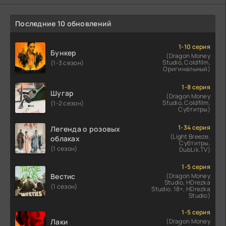
Последние 10 обновлений
1-10 серия
Бункер
(Dragon Money
Studio, Coldfilm,
(1-3 сезон)
Оригинальный)
1-8 серия
Шугар
(Dragon Money
Studio, Coldfilm,
(1-2 сезон)
Субтитры)
1-34 серия
Легенда о розовых
(Light Breeze,
облаках
Субтитры,
(1 сезон)
DubLik.TV)
1-5 серия
Вестис
(Dragon Money
Studio, HDrezka
(1 сезон)
Studio. 18+, HDrezka
Studio)
1-5 серия
Лаки
(Dragon Money