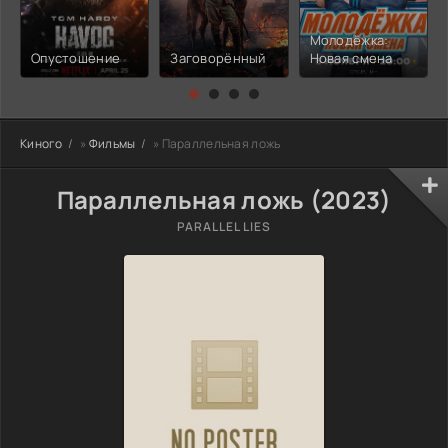
Молодёжка:
Опустошение
Заговорённый
Новая смена
Киного
»
Фильмы
» Параллельная ложь
Параллельная ложь (2023)
PARALLEL LIES