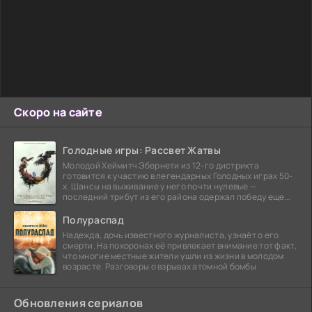
Скоро на сайте
Голодные игры: Рассвет Жатвы
Молодой Хеймитч Эбернети из 12-го дистрикта
готовится к участию в легендарных Голодных играх 50-
х. Шансы на выживание у него почти нулевые —
последний трибут из его района одержал победу еще
сорок
Полураспад
Надежда, дочь известного журналиста, узнаёт о его
смерти. На похоронах её привлекает внимание тот факт,
что многие местные жители ушли из жизни в молодом
возрасте. Разговоры о взрывах атомной бомбы
Обновления сериалов