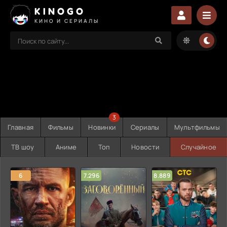
KINOGO
КИНО И СЕРИАЛЫ
3
Главная
Фильмы
Новинки
Сериалы
Мультфильмы
ТВ шоу
Аниме
Топ
Новости
Случайное
6
7.296
8.889