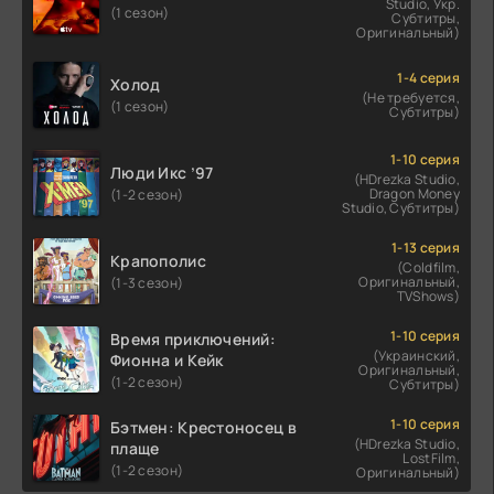
Studio, Укр.
(1 сезон)
Субтитры,
Оригинальный)
1-4 серия
Холод
(Не требуется,
(1 сезон)
Субтитры)
1-10 серия
Люди Икс ’97
(HDrezka Studio,
Dragon Money
(1-2 сезон)
Studio, Субтитры)
1-13 серия
Крапополис
(Coldfilm,
Оригинальный,
(1-3 сезон)
TVShows)
1-10 серия
Время приключений:
(Украинский,
Фионна и Кейк
Оригинальный,
(1-2 сезон)
Субтитры)
1-10 серия
Бэтмен: Крестоносец в
(HDrezka Studio,
плаще
LostFilm,
(1-2 сезон)
Оригинальный)