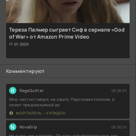
Тереза Палмер сыграет Сиф в сериале «God
of War» от Amazon Prime Video
17-01-2026
Комментируют
R
RageQuitter
08.08.26
Мне, честно говоря, не зашло. Персонажи плоские, а
сюжет предсказуемый до
МОЙ ПАРЕНЬ — КУПИДОН
N
NovaDrip
08.08.26
Не знаю, что и сказать. По сути, всё предсказуемо, как