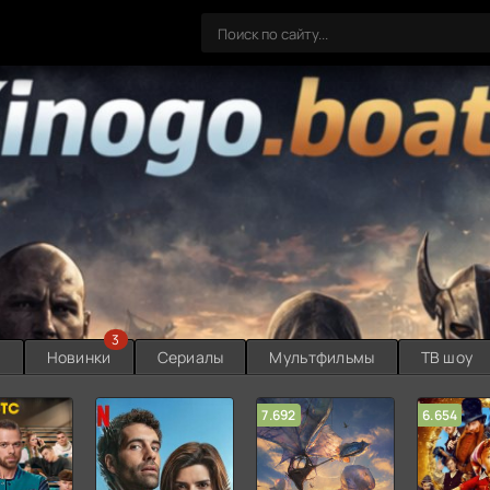
3
ы
Новинки
Сериалы
Мультфильмы
ТВ шоу
7.692
6.654