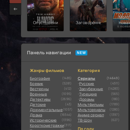
Моло
Опустошение
Заговорённый
Нова
смен
Панель навигации
Жанры фильмов
Категория
Биография
(1485)
Сериалы
(14649)
Боевик
(5281)
Русские
(4511)
Вестерны
(412)
Зарубежные
(14283)
Военные
(1095)
Турецкие
(565)
Детективы
(2696)
Дорамы
(180)
Детские
(43)
Мультфильмы
(1789)
Документальные
(1057)
Мультсериалы
(1280)
Драма
(16544)
Аниме сериал
(1397)
Исторические
(1396)
ТВ-Шоу
(627)
Короткометражки
(317)
По году