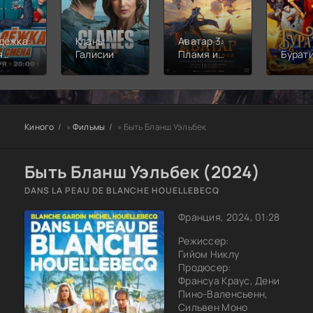
дёжка:
Кланы
Аватар 3:
я
Галисии
Пламя и
Бурат
а
пепел
Киного
»
Фильмы
» Быть Бланш Уэльбек
Быть Бланш Уэльбек (2024)
DANS LA PEAU DE BLANCHE HOUELLEBECQ
Франция, 2024, 01:28
Режиссер:
Гийом Никлу
Продюсер:
Франсуа Краус, Дени
Пино-Валенсьенн,
Сильвен Моно