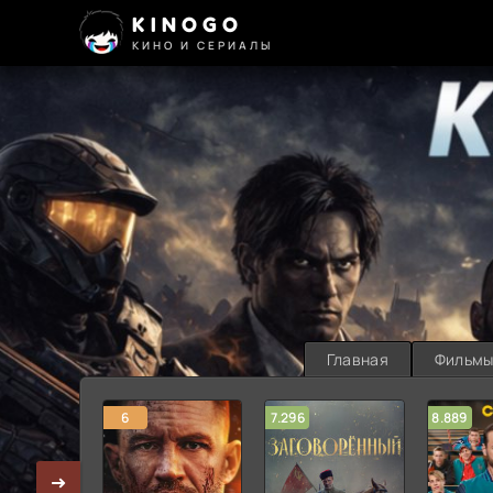
KINOGO
КИНО И СЕРИАЛЫ
Главная
Фильм
6
7.296
8.889