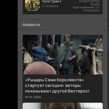
Уилл Трент
(Dragon Money
Studio,
(1-4 сезон)
Оригинальный, LE-
Production)
Новости
«Рыцарь Семи Королевств»
стартует сегодня: авторы
показывают другой Вестерос!
18-01-2026