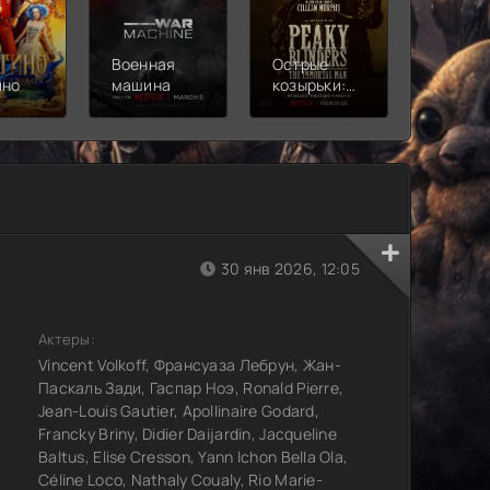
Военная
Острые
Чебура
ино
машина
козырьки:
2
Бессмертный
человек
30 янв 2026, 12:05
Актеры:
Vincent Volkoff, Франсуаза Лебрун, Жан-
Паскаль Зади, Гаспар Ноэ, Ronald Pierre,
Jean-Louis Gautier, Apollinaire Godard,
Francky Briny, Didier Daijardin, Jacqueline
Baltus, Elise Cresson, Yann Ichon Bella Ola,
Céline Loco, Nathaly Coualy, Rio Marie-