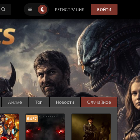
РЕГИСТРАЦИЯ
ВОЙТИ
Аниме
Топ
Новости
Случайное
6.437
7.187