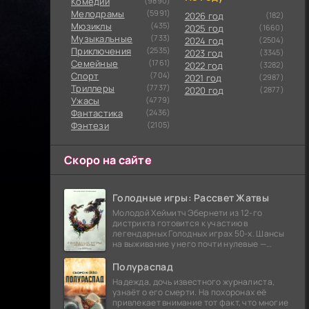
Комедии
(9890)
Мелодрамы
(5991)
2026 год
(182)
Мюзиклы
(435)
2025 год
(1660)
Музыкальные
(733)
2024 год
(2504)
Приключения
(2535)
2023 год
(3345)
Семейные
(1761)
2022 год
(3282)
Cпорт
(704)
2021 год
(2987)
Триллеры
(7737)
2020 год
(2877)
Ужасы
(4779)
Фантастика
(2436)
Фэнтези
(2105)
Скоро на сайте
Голодные игры: Рассвет Жатвы
Молодой Хеймитч Эбернети из 12-го
дистрикта готовится к участию в
легендарных Голодных играх 50-х. Шансы
на выживание у него почти нулевые —
последний трибут из его района одержал
победу еще сорок
Полураспад
Надежда, дочь известного журналиста,
узнаёт о его смерти. На похоронах её
привлекает внимание тот факт, что многие