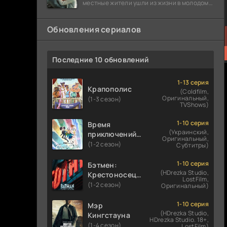
местные жители ушли из жизни в молодом
возрасте. Разговоры о взрывах атомной
бомбы
Обновления сериалов
Последние 10 обновлений
1-13 серия
Крапополис
(Coldfilm,
Оригинальный,
(1-3 сезон)
TVShows)
1-10 серия
Время
(Украинский,
приключений:
Оригинальный,
Фионна и Кейк
(1-2 сезон)
Субтитры)
1-10 серия
Бэтмен:
(HDrezka Studio,
Крестоносец в
LostFilm,
плаще
(1-2 сезон)
Оригинальный)
1-10 серия
Мэр
(HDrezka Studio,
Кингстауна
HDrezka Studio. 18+,
(1-4 сезон)
LostFilm)