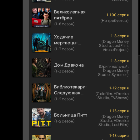
Великолепная
1-100 серия
пятёрка
(Не требуется)
(1-8 сезон)
1-8 серия
Ходячие
(Dragon Money
мертвецы:
Studio, LostFilm,
Мертвый
(1-3 сезон)
ViruseProject)
город
1-8 серия
Дом Дракона
(Оригинальный,
Dragon Money
(1-3 сезон)
Studio, Syncmer)
Библиотекари:
1-12 серия
Следующая
(Coldfilm, HDrezka
Studio, TVShows)
глава
(1-2 сезон)
1-15 серия
Больница Питт
(Dragon Money
Studio, HDrezka
(1-2 сезон)
Studio, LostFilm)
1-18 серия