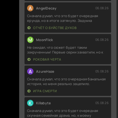
A
AngelDecay
06.08.26
Сначала думал, что это будет очередная
ерунда, но в итоге затянуло. Задумка
ОТЧЁТ О БУЙСТВЕ ДУХОВ
M
MoonFlick
06.08.26
Не ожидал, что сюжет будет таким
закрученным! Первые серии захватили, но к
РОКОВАЯ ЧЕРТА
A
AzureHaze
05.08.26
Сначала думал, что это очередная банальная
история, но меня реально зацепило.
ИГРА СМЕРТИ
K
Killabyte
05.08.26
Сначала думал, что это будет очередная
скучная семейная драма, но, к моему