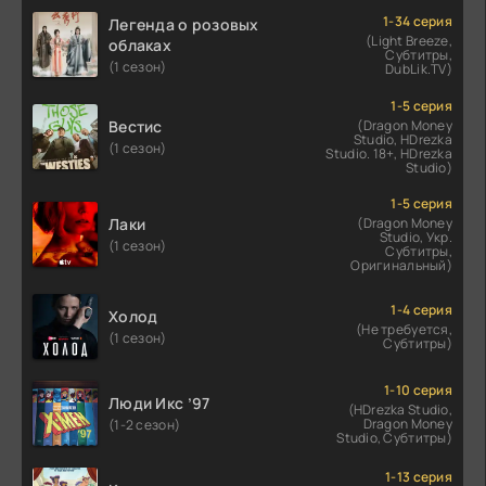
1-34 серия
Легенда о розовых
(Light Breeze,
облаках
Субтитры,
(1 сезон)
DubLik.TV)
1-5 серия
Вестис
(Dragon Money
Studio, HDrezka
(1 сезон)
Studio. 18+, HDrezka
Studio)
1-5 серия
Лаки
(Dragon Money
Studio, Укр.
(1 сезон)
Субтитры,
Оригинальный)
1-4 серия
Холод
(Не требуется,
(1 сезон)
Субтитры)
1-10 серия
Люди Икс ’97
(HDrezka Studio,
Dragon Money
(1-2 сезон)
Studio, Субтитры)
1-13 серия