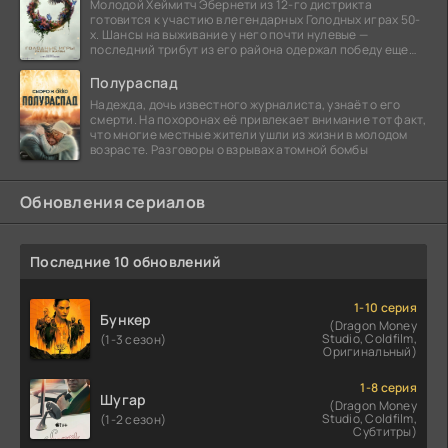
Молодой Хеймитч Эбернети из 12-го дистрикта
готовится к участию в легендарных Голодных играх 50-
х. Шансы на выживание у него почти нулевые —
последний трибут из его района одержал победу еще
сорок
Полураспад
Надежда, дочь известного журналиста, узнаёт о его
смерти. На похоронах её привлекает внимание тот факт,
что многие местные жители ушли из жизни в молодом
возрасте. Разговоры о взрывах атомной бомбы
Обновления сериалов
Последние 10 обновлений
1-10 серия
Бункер
(Dragon Money
Studio, Coldfilm,
(1-3 сезон)
Оригинальный)
1-8 серия
Шугар
(Dragon Money
Studio, Coldfilm,
(1-2 сезон)
Субтитры)