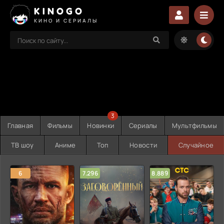
KINOGO
КИНО И СЕРИАЛЫ
3
Главная
Фильмы
Новинки
Сериалы
Мультфильмы
ТВ шоу
Аниме
Топ
Новости
Случайное
6
7.296
8.889