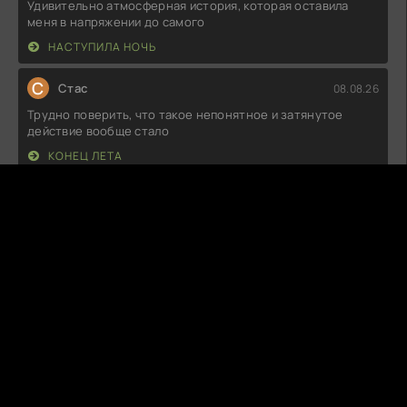
Удивительно атмосферная история, которая оставила
меня в напряжении до самого
НАСТУПИЛА НОЧЬ
С
Стас
08.08.26
Трудно поверить, что такое непонятное и затянутое
действие вообще стало
КОНЕЦ ЛЕТА
М
Милан
08.08.26
Не знаю, что все нахваливают, но мне не зашло. Сюжет
плоский, персонажи
ЗОЛОТАЯ КЛЕТКА