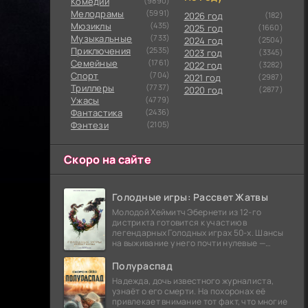
Комедии
(9890)
Мелодрамы
(5991)
2026 год
(182)
Мюзиклы
(435)
2025 год
(1660)
Музыкальные
(733)
2024 год
(2504)
Приключения
(2535)
2023 год
(3345)
Семейные
(1761)
2022 год
(3282)
Cпорт
(704)
2021 год
(2987)
Триллеры
(7737)
2020 год
(2877)
Ужасы
(4779)
Фантастика
(2436)
Фэнтези
(2105)
Скоро на сайте
Голодные игры: Рассвет Жатвы
Молодой Хеймитч Эбернети из 12-го
дистрикта готовится к участию в
легендарных Голодных играх 50-х. Шансы
на выживание у него почти нулевые —
последний трибут из его района одержал
победу еще сорок
Полураспад
Надежда, дочь известного журналиста,
узнаёт о его смерти. На похоронах её
привлекает внимание тот факт, что многие