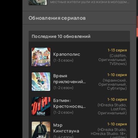
местные жители ушли из жизни в молодом
возрасте. Разговоры о взрывах атомной
бомбы
Обновления сериалов
Последние 10 обновлений
1-13 серия
Крапополис
(Coldfilm,
Оригинальный,
(1-3 сезон)
TVShows)
1-10 серия
Время
(Украинский,
приключений:
Оригинальный,
Фионна и Кейк
(1-2 сезон)
Субтитры)
1-10 серия
Бэтмен:
(HDrezka Studio,
Крестоносец в
LostFilm,
плаще
(1-2 сезон)
Оригинальный)
1-10 серия
Мэр
(HDrezka Studio,
Кингстауна
HDrezka Studio. 18+,
(1-4 сезон)
LostFilm)