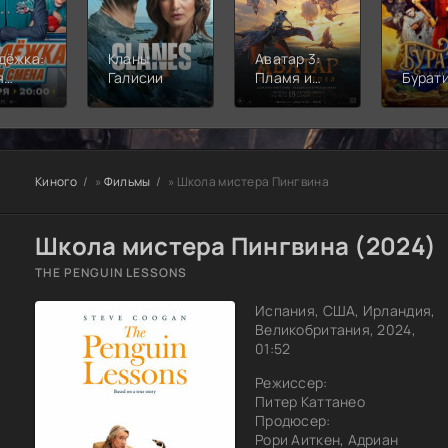
дёжка:
Кланы
Аватар 3:
я
Галисии
Пламя и
Бурат
а
пепел
Киного
»
Фильмы
» Школа мистера Пингвина
Школа мистера Пингвина (2024)
THE PENGUIN LESSONS
Испания, США, Ирландия,
Великобритания, 2024,
01:52
Режиссер:
Питер Каттанео
Продюсер:
Рори Аиткен, Адриан