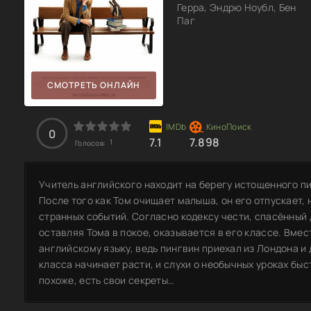
Герра, Эндрю Ноубл, Бен
Паг
СМОТРЕТЬ ОНЛАЙН
0
7.1
7.898
1
Голосов:
Учитель английского находит на берегу истощенного п
После того как Том очищает малыша, он его отпускает, 
странных событий. Согласно кодексу чести, спасённый 
оставляя Тома в покое, оказывается в его классе. Вмес
английскому языку, ведь пингвин приехал из Лондона и 
класса начинает расти, и слухи о необычных уроках быс
похоже, есть свои секреты…