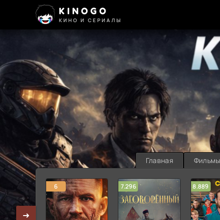
KINOGO
КИНО И СЕРИАЛЫ
Главная
Фильм
6
7.296
8.889