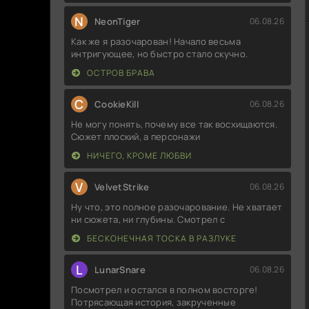
N
NeonTiger
06.08.26
Как же я разочарован! Начало весьма
интригующее, но быстро стало скучно.
ОСТРОВ БРАВА
C
CookieKill
06.08.26
Не могу понять, почему все так восхищаются.
Сюжет плоский, а персонажи
НИЧЕГО, КРОМЕ ЛЮБВИ
V
VelvetStrike
06.08.26
Ну что, это полное разочарование. Не хватает
ни сюжета, ни глубины. Смотрел с
БЕСКОНЕЧНАЯ ТОСКА В РАЗЛУКЕ
L
LunarSnare
06.08.26
Посмотрел и остался в полном восторге!
Потрясающая история, закрученные