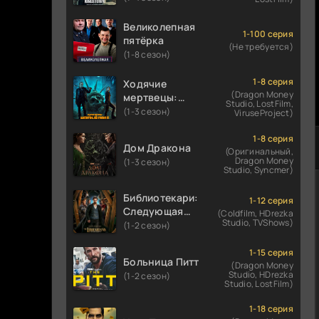
Великолепная
1-100 серия
пятёрка
(Не требуется)
(1-8 сезон)
1-8 серия
Ходячие
(Dragon Money
мертвецы:
Studio, LostFilm,
Мертвый
(1-3 сезон)
ViruseProject)
город
1-8 серия
Дом Дракона
(Оригинальный,
Dragon Money
(1-3 сезон)
Studio, Syncmer)
Библиотекари:
1-12 серия
Следующая
(Coldfilm, HDrezka
Studio, TVShows)
глава
(1-2 сезон)
1-15 серия
Больница Питт
(Dragon Money
Studio, HDrezka
(1-2 сезон)
Studio, LostFilm)
1-18 серия