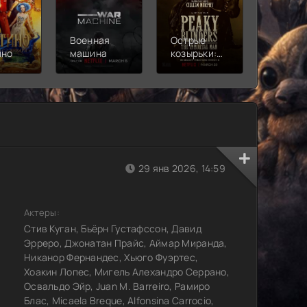
Военная
Острые
Чебура
ино
машина
козырьки:
2
Бессмертный
человек
29 янв 2026, 14:59
Актеры:
Стив Куган, Бьёрн Густафссон, Давид
Эрреро, Джонатан Прайс, Аймар Миранда,
Никанор Фернандес, Хьюго Фуэртес,
Хоакин Лопес, Мигель Алехандро Серрано,
Освальдо Эйр, Juan M. Barreiro, Рамиро
Блас, Micaela Breque, Alfonsina Carrocio,