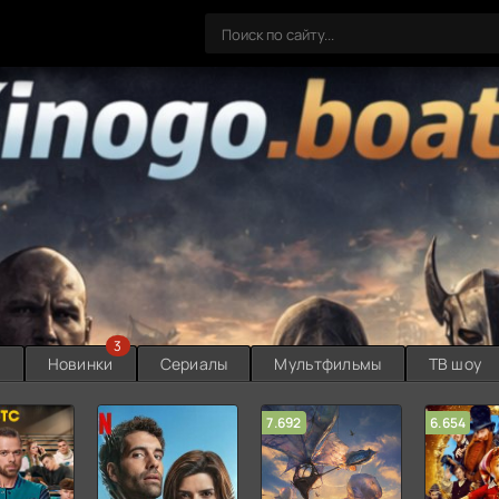
3
ы
Новинки
Сериалы
Мультфильмы
ТВ шоу
7.692
6.654