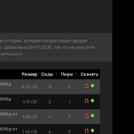
 история, которая покорит ваше сердце!
 Добавлено 29-01-2026, так что не упустите
на Киного!
Размер
Сиды
Пиры
Скачать
BDRip
8.93 GB
9
0
BDRip
4.13 GB
2
1
BDRip от
1.46 GB
4
0
BDRip от
1.46 GB
4
0