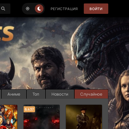
РЕГИСТРАЦИЯ
ВОЙТИ
Аниме
Топ
Новости
Случайное
6.437
7.187