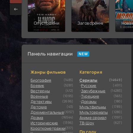
Моло
Опустошение
Заговорённый
Нова
смен
Панель навигации
Жанры фильмов
Категория
Биография
(1485)
Сериалы
(14649)
Боевик
(5281)
Русские
(4511)
Вестерны
(412)
Зарубежные
(14283)
Военные
(1095)
Турецкие
(565)
Детективы
(2696)
Дорамы
(180)
Детские
(43)
Мультфильмы
(1789)
Документальные
(1057)
Мультсериалы
(1280)
Драма
(16544)
Аниме сериал
(1397)
Исторические
(1396)
ТВ-Шоу
(627)
Короткометражки
(317)
По году