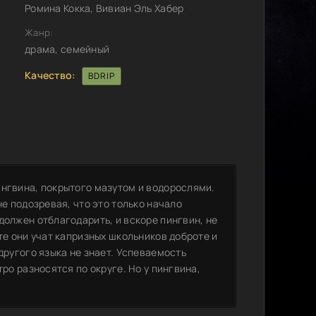
Ромина Кокка, Вивиан Эль Хабер
Жанр:
драма, семейный
Качество:
BDRIP
ингвина, покрытого мазутом и водорослями.
не подозревая, что это только начало
должен отблагодарить, и вскоре пингвин, не
те они учат капризных школьников доброте и
другого языка не знает. Успеваемость
тро разносятся по округе. Но у пингвина,