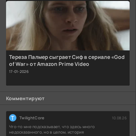
Тереза Палмер сыграет Сиф в сериале «God
of War» от Amazon Prime Video
17-01-2026
Комментируют
T
TwilightCore
10.08.26
Что-то мне подсказывает, что здесь много
недосказанного, но в целом, история