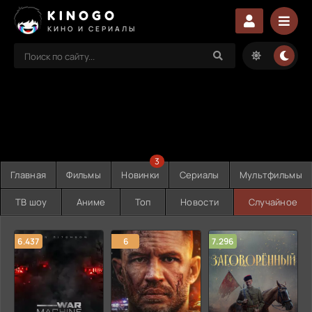
KINOGO
КИНО И СЕРИАЛЫ
3
Главная
Фильмы
Новинки
Сериалы
Мультфильмы
ТВ шоу
Аниме
Топ
Новости
Случайное
6.437
6
7.296