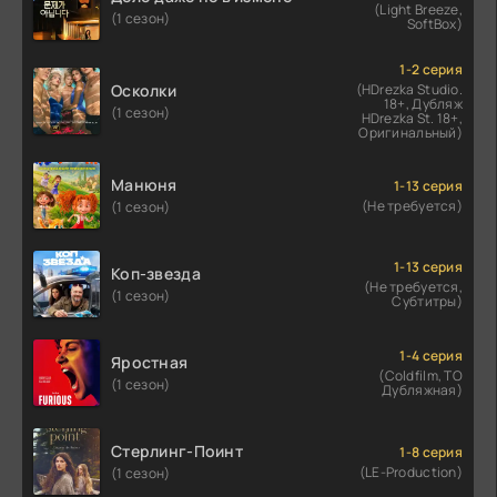
(Light Breeze,
(1 сезон)
SoftBox)
1-2 серия
Осколки
(HDrezka Studio.
18+, Дубляж
(1 сезон)
HDrezka St. 18+,
Оригинальный)
Манюня
1-13 серия
(Не требуется)
(1 сезон)
1-13 серия
Коп-звезда
(Не требуется,
(1 сезон)
Субтитры)
1-4 серия
Яростная
(Coldfilm, ТО
(1 сезон)
Дубляжная)
Стерлинг-Поинт
1-8 серия
(LE-Production)
(1 сезон)