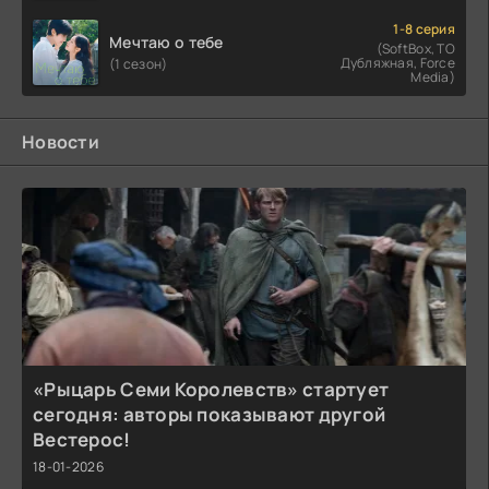
1-8 серия
Мечтаю о тебе
(SoftBox, ТО
Дубляжная, Force
(1 сезон)
Media)
Новости
«Рыцарь Семи Королевств» стартует
сегодня: авторы показывают другой
Вестерос!
18-01-2026