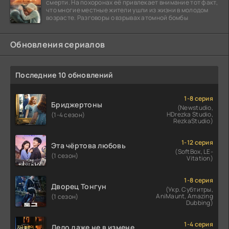
смерти. На похоронах её привлекает внимание тот факт,
что многие местные жители ушли из жизни в молодом
возрасте. Разговоры о взрывах атомной бомбы
Обновления сериалов
Последние 10 обновлений
1-8 серия
Бриджертоны
(Newstudio,
HDrezka Studio,
(1-4 сезон)
RezkaStudio)
1-12 серия
Эта чёртова любовь
(SoftBox, LE-
(1 сезон)
Vitation)
1-8 серия
Дворец Тонгун
(Укр. Субтитры,
AniMaunt, Amazing
(1 сезон)
Dubbing)
1-4 серия
Дело даже не в измене