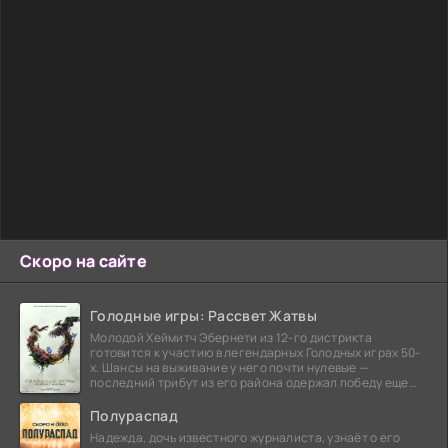
Скоро на сайте
Голодные игры: Рассвет Жатвы
Молодой Хеймитч Эбернети из 12-го дистрикта
готовится к участию в легендарных Голодных играх 50-
х. Шансы на выживание у него почти нулевые —
последний трибут из его района одержал победу еще
сорок
Полураспад
Надежда, дочь известного журналиста, узнаёт о его