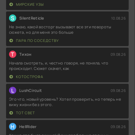
МИРСКИЕ УЗЫ
S
SilentReticle
10.08.26
Не знаю, какой восторг вызывают все эти повороты
сюжета, но для меня это больше
ПАРА ПО СОСЕДСТВУ
Т
Тихон
09.08.26
Начала смотреть, и, честно говоря, не поняла, что
происходит. Сюжет скачет, как
КОТОСТРОФА
L
LushCircuit
09.08.26
Это что, новый уровень? Хотел проверить, но теперь не
вижу жизни без этого.
ТОТ СВЕТ
H
HellRider
09.08.26