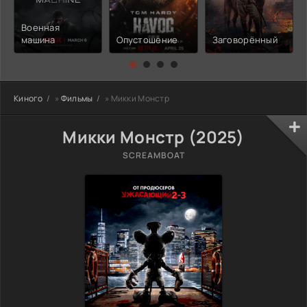
Военная
машина
Опустошение
Заговорённый
Киного
»
Фильмы
» Микки Монстр
Микки Монстр (2025)
SCREAMBOAT