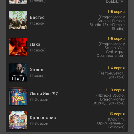
(1 сезон)
DubLik.TV)
1-5 серия
Вестис
(Dragon Money
Studio, HDrezka
(1 сезон)
Studio. 18+, HDrezka
Studio)
1-5 серия
Лаки
(Dragon Money
Studio, Укр.
(1 сезон)
Субтитры,
Оригинальный)
1-4 серия
Холод
(Не требуется,
(1 сезон)
Субтитры)
1-10 серия
Люди Икс ’97
(HDrezka Studio,
Dragon Money
(1-2 сезон)
Studio, Субтитры)
1-13 серия
Крапополис
(Coldfilm,
Оригинальный,
(1-3 сезон)
TVShows)