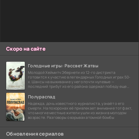
Скоро на сайте
Голодные игры: Рассвет Жатвы
Молодой Хеймитч Эбернети из 12-го дистрикта
готовится к участию в легендарных Голодных играх 50-
х. Шансы на выживание у него почти нулевые —
последний трибут из его района одержал победу еще
сорок
Полураспад
Надежда, дочь известного журналиста, узнаёт о его
смерти. На похоронах её привлекает внимание тот факт,
что многие местные жители ушли из жизни в молодом
возрасте. Разговоры о взрывах атомной бомбы
Обновления сериалов