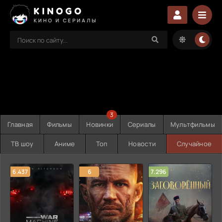
KINOGO
КИНО И СЕРИАЛЫ
3
Главная
Фильмы
Новинки
Сериалы
Мультфильмы
ТВ шоу
Аниме
Топ
Новости
Случайное
6.437
6
7.296