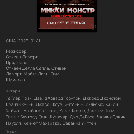
СМОТРЕТЬ ОНЛАЙН
США, 2025, 01:41
Режиссер:
Стивен Ламорт
Продюсер:
Стивен Делла Салла, Стивен
Ламорт, Майкл Ливи, Эми
Шумахер
Актеры:
Тайлер Пози, Дэвид Ховард Торнтон, Джаред Джонстон,
Брайан Куинн, Джесси Коув, Энтони Е. Уильямс, Кайли
Хайман, Брайан Сколаро, Sarah Kopkin, Джесси Пози,
Томми Бехтолд, Эми Шумахер, Джо ДеРоса, Чарльз Эдвин
Пауэлл, Кеннет Махарадж, Саванна Уиттен
Жанр: