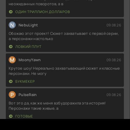
неожиданных поворотов, а в
ОДИН ТРИЛЛИОН ДОЛЛАРОВ
N
NebuLight
09.08.26
Обожаю этот проект! Сюжет захватывает с первой серии,
а персонажи настолько
ЛОВКИЙ ПЛУТ
M
MoonyYawn
09.08.26
Крутое шоу! Нереально захватывающий сюжет и классные
персонажи. Не могу
БУКМЕКЕР
P
PulseRain
09.08.26
Вот это да, как же меня взбудоражила эта история!
Персонажи такие живые, а
ГОТОВЫЕ
B
BitterDust
09.08.26