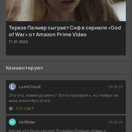
Тереза Палмер сыграет Сиф в сериале «God
of War» от Amazon Prime Video
17-01-2026
Комментируют
L
LushCircuit
09.08.26
Это что, новый уровень? Хотел проверить, но теперь не
вижу жизни без этого.
ТОТ СВЕТ
H
HellRider
09.08.26
Как же это было скучно! Я ожидал больше драмы и