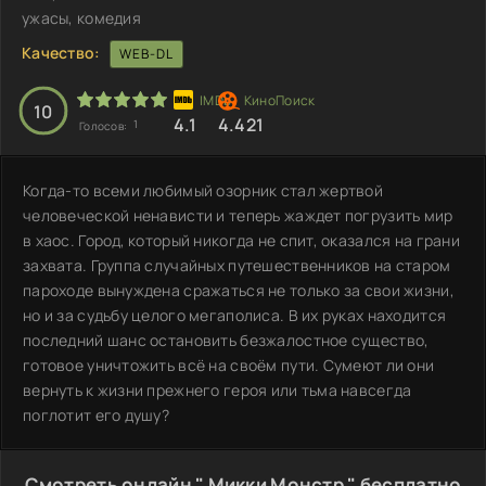
ужасы, комедия
Качество:
WEB-DL
10
4.1
4.421
1
Голосов:
Когда-то всеми любимый озорник стал жертвой
человеческой ненависти и теперь жаждет погрузить мир
в хаос. Город, который никогда не спит, оказался на грани
захвата. Группа случайных путешественников на старом
пароходе вынуждена сражаться не только за свои жизни,
но и за судьбу целого мегаполиса. В их руках находится
последний шанс остановить безжалостное существо,
готовое уничтожить всё на своём пути. Сумеют ли они
вернуть к жизни прежнего героя или тьма навсегда
поглотит его душу?
Смотреть онлайн " Микки Монстр " бесплатно