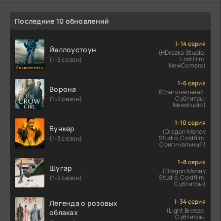
Последние 10 обновлений
1-14 серия
Йеллоустоун
(HDrezka Studio,
LostFilm,
(1-5 сезон)
NewComers)
1-6 серия
Ворона
(Оригинальный,
Субтитры,
(1-2 сезон)
Newstudio)
1-10 серия
Бункер
(Dragon Money
Studio, Coldfilm,
(1-3 сезон)
Оригинальный)
1-8 серия
Шугар
(Dragon Money
Studio, Coldfilm,
(1-2 сезон)
Субтитры)
1-34 серия
Легенда о розовых
(Light Breeze,
облаках
Субтитры,