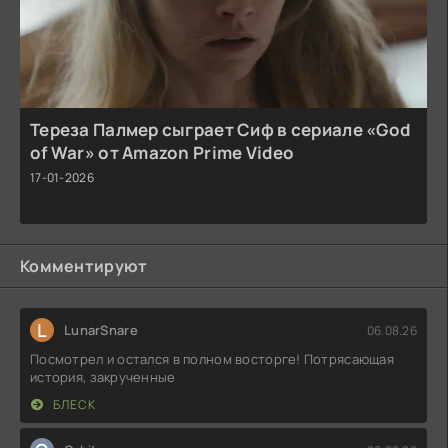
Тереза Палмер сыграет Сиф в сериале «God
of War» от Amazon Prime Video
17-01-2026
Комментируют
L
LunarSnare
06.08.26
Посмотрел и остался в полном восторге! Потрясающая
история, закрученные
БЛЕСК