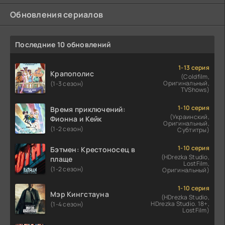
Обновления сериалов
Последние 10 обновлений
1-13 серия
Крапополис
(Coldfilm,
Оригинальный,
(1-3 сезон)
TVShows)
1-10 серия
Время приключений:
(Украинский,
Фионна и Кейк
Оригинальный,
(1-2 сезон)
Субтитры)
1-10 серия
Бэтмен: Крестоносец в
(HDrezka Studio,
плаще
LostFilm,
(1-2 сезон)
Оригинальный)
1-10 серия
Мэр Кингстауна
(HDrezka Studio,
HDrezka Studio. 18+,
(1-4 сезон)
LostFilm)