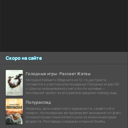
Скоро на сайте
Голодные игры: Рассвет Жатвы
Молодой Хеймитч Эбернети из 12-го дистрикта
готовится к участию в легендарных Голодных играх 50-
х. Шансы на выживание у него почти нулевые —
последний трибут из его района одержал победу еще
сорок
Полураспад
Надежда, дочь известного журналиста, узнаёт о его
смерти. На похоронах её привлекает внимание тот факт,
что многие местные жители ушли из жизни в молодом
возрасте. Разговоры о взрывах атомной бомбы