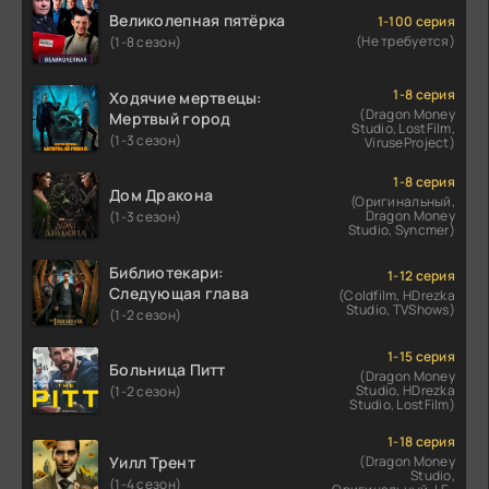
Великолепная пятёрка
1-100 серия
(Не требуется)
(1-8 сезон)
1-8 серия
Ходячие мертвецы:
(Dragon Money
Мертвый город
Studio, LostFilm,
(1-3 сезон)
ViruseProject)
1-8 серия
Дом Дракона
(Оригинальный,
Dragon Money
(1-3 сезон)
Studio, Syncmer)
Библиотекари:
1-12 серия
Следующая глава
(Coldfilm, HDrezka
Studio, TVShows)
(1-2 сезон)
1-15 серия
Больница Питт
(Dragon Money
Studio, HDrezka
(1-2 сезон)
Studio, LostFilm)
1-18 серия
Уилл Трент
(Dragon Money
Studio,
(1-4 сезон)