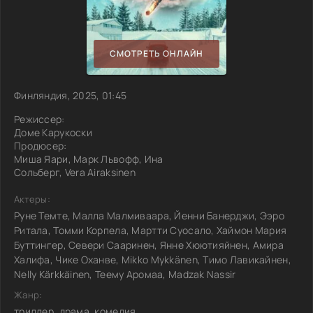
СМОТРЕТЬ ОНЛАЙН
Финляндия, 2025, 01:45
Режиссер:
Доме Карукоски
Продюсер:
Миша Яари, Марк Львофф, Ина
Сольберг, Vera Airaksinen
Актеры:
Руне Темте, Малла Малмиваара, Йенни Банерджи, Ээро
Ритала, Томми Корпела, Мартти Суосало, Хаймон Мария
Буттингер, Севери Сааринен, Янне Хюютияйнен, Амира
Халифа, Чике Оханве, Mikko Mykkänen, Тимо Лавикайнен,
Nelly Kärkkäinen, Теему Аромаа, Madzak Nassir
Жанр:
триллер, драма, комедия