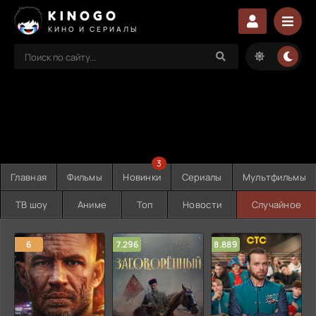
KINOGO
КИНО И СЕРИАЛЫ
3
Главная
Фильмы
Новинки
Сериалы
Мультфильмы
ТВ шоу
Аниме
Топ
Новости
Случайное
6
7.296
8.889