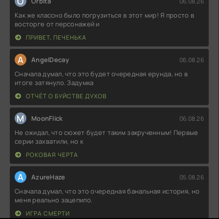
O
Orbita
06.08.26
Как же классно было погрузиться в этот мир! Я просто в
восторге от персонажей и
ПРИВЕТ, ПЕЧЕНЬКА
A
AngelDecay
06.08.26
Сначала думал, что это будет очередная ерунда, но в
итоге затянуло. Задумка
ОТЧЁТ О БУЙСТВЕ ДУХОВ
M
MoonFlick
06.08.26
Не ожидал, что сюжет будет таким закрученным! Первые
серии захватили, но к
РОКОВАЯ ЧЕРТА
A
AzureHaze
05.08.26
Сначала думал, что это очередная банальная история, но
меня реально зацепило.
ИГРА СМЕРТИ