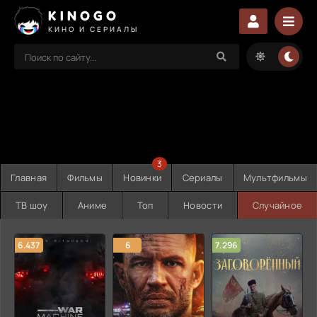
KINOGO
КИНО И СЕРИАЛЫ
3
Главная
Фильмы
Новинки
Сериалы
Мультфильмы
ТВ шоу
Аниме
Топ
Новости
Случайное
6.437
6
7.296