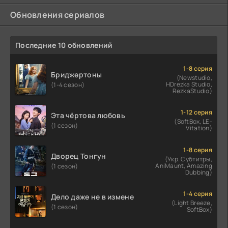
Обновления сериалов
Последние 10 обновлений
1-8 серия
Бриджертоны
(Newstudio,
HDrezka Studio,
(1-4 сезон)
RezkaStudio)
1-12 серия
Эта чёртова любовь
(SoftBox, LE-
(1 сезон)
Vitation)
1-8 серия
Дворец Тонгун
(Укр. Субтитры,
AniMaunt, Amazing
(1 сезон)
Dubbing)
1-4 серия
Дело даже не в измене
(Light Breeze,
(1 сезон)
SoftBox)