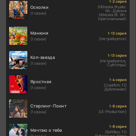
1-2 серия
Осколки
(HDrezka Studio.
18+, Дубляж
(1 сезон)
HDrezka St. 18+,
Оригинальный)
Манюня
1-13 серия
(Не требуется)
(1 сезон)
1-13 серия
Коп-звезда
(Не требуется,
(1 сезон)
Субтитры)
1-4 серия
Яростная
(Coldfilm, ТО
(1 сезон)
Дубляжная)
Стерлинг-Поинт
1-8 серия
(LE-Production)
(1 сезон)
1-8 серия
Мечтаю о тебе
(SoftBox, ТО
Дубляжная, Force