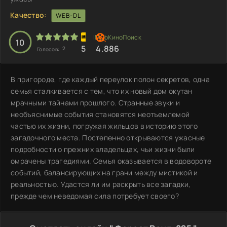
Качество:
WEB-DL
10
5
4.886
2
Голосов:
В пригороде, где каждый переулок полон секретов, одна
семья сталкивается с тем, что их новый дом окутан
мрачными тайнами прошлого. Странные звуки и
необъяснимые события становятся неотъемлемой
частью их жизни, погружая жильцов в историю этого
загадочного места. Постепенно открываются ужасные
подробности о прежних владельцах, чьи жизни были
омрачены трагедиями. Семья оказывается в водовороте
событий, балансирующих на грани между мистикой и
реальностью. Удастся ли им раскрыть все загадки,
прежде чем неведомая сила потребует своего?