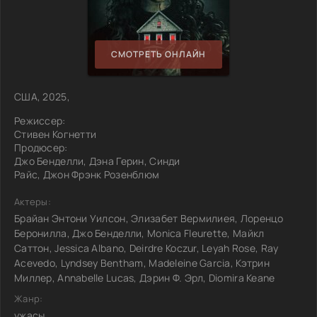
СМОТРЕТЬ ОНЛАЙН
США, 2025,
Режиссер:
Стивен Когнетти
Продюсер:
Джо Бенделли, Дэна Герин, Синди
Райс, Джон Фрэнк Розенблюм
Актеры:
Брайан Энтони Уилсон, Элизабет Вермилиея, Лоренцо
Беронилла, Джо Бенделли, Monica Fleurette, Майкл
Саттон, Jessica Albano, Deirdre Koczur, Leyah Rose, Ray
Acevedo, Lyndsey Bentham, Madeleine Garcia, Кэтрин
Миллер, Annabelle Lucas, Дэрин Ф. Эрл, Diomira Keane
Жанр:
ужасы