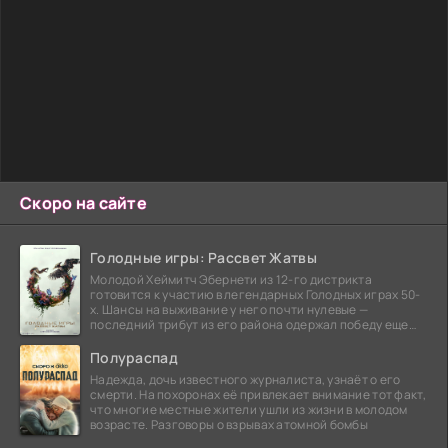
Скоро на сайте
Голодные игры: Рассвет Жатвы
Молодой Хеймитч Эбернети из 12-го дистрикта
готовится к участию в легендарных Голодных играх 50-
х. Шансы на выживание у него почти нулевые —
последний трибут из его района одержал победу еще
сорок
Полураспад
Надежда, дочь известного журналиста, узнаёт о его
смерти. На похоронах её привлекает внимание тот факт,
что многие местные жители ушли из жизни в молодом
возрасте. Разговоры о взрывах атомной бомбы