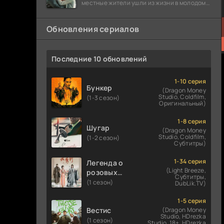
местные жители ушли из жизни в молодом
возрасте. Разговоры о взрывах атомной
бомбы
Обновления сериалов
Последние 10 обновлений
1-10 серия
Бункер
(Dragon Money
Studio, Coldfilm,
(1-3 сезон)
Оригинальный)
1-8 серия
Шугар
(Dragon Money
Studio, Coldfilm,
(1-2 сезон)
Субтитры)
1-34 серия
Легенда о
(Light Breeze,
розовых
Субтитры,
облаках
(1 сезон)
DubLik.TV)
1-5 серия
Вестис
(Dragon Money
Studio, HDrezka
(1 сезон)
Studio. 18+, HDrezka