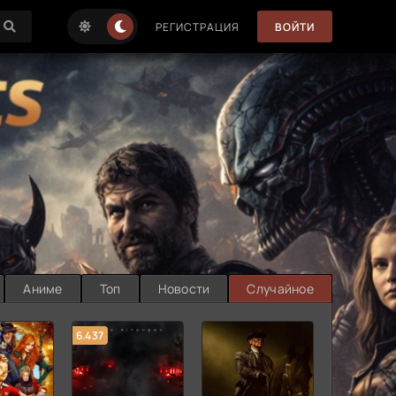
РЕГИСТРАЦИЯ
ВОЙТИ
Аниме
Топ
Новости
Случайное
6.437
7.187