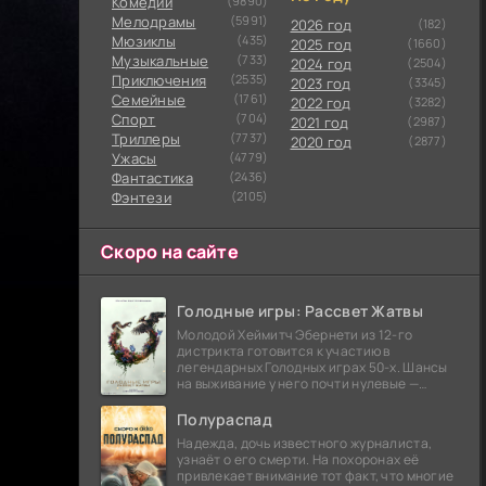
Комедии
(9890)
Мелодрамы
(5991)
2026 год
(182)
Мюзиклы
(435)
2025 год
(1660)
Музыкальные
(733)
2024 год
(2504)
Приключения
(2535)
2023 год
(3345)
Семейные
(1761)
2022 год
(3282)
Cпорт
(704)
2021 год
(2987)
Триллеры
(7737)
2020 год
(2877)
Ужасы
(4779)
Фантастика
(2436)
Фэнтези
(2105)
Скоро на сайте
Голодные игры: Рассвет Жатвы
Молодой Хеймитч Эбернети из 12-го
дистрикта готовится к участию в
легендарных Голодных играх 50-х. Шансы
на выживание у него почти нулевые —
последний трибут из его района одержал
победу еще сорок
Полураспад
Надежда, дочь известного журналиста,
узнаёт о его смерти. На похоронах её
привлекает внимание тот факт, что многие