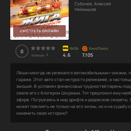
Субочев, Алексей
Неймышев
СМОТРЕТЬ ОНЛАЙН
0
4.6
7.105
0
Голосов:
Лёша никогда не увлекался автомобильными гонками, п
гараже. Этот авто стал не просто реликвией, а настоя
эмоций. В условиях финансовых трудностей парень под
свела его с блогером Шкурным. Тот предложил ему необ
эфире. Погружаясь в мир дрифта и дедовские секреты, 
может повлиять не только на его жизнь, но и на судьбу 
изменить свою историю?