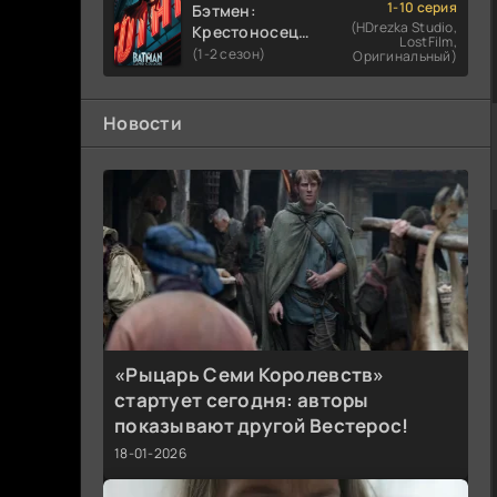
1-10 серия
Бэтмен:
(HDrezka Studio,
Крестоносец в
LostFilm,
плаще
(1-2 сезон)
Оригинальный)
Новости
«Рыцарь Семи Королевств»
стартует сегодня: авторы
показывают другой Вестерос!
18-01-2026