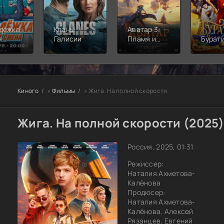
дёжка:
Кланы
Аватар 3:
я
Галисии
Пламя и
Бурат
а
пепел
Киного
»
Фильмы
» Жига. На полной скорости
Жига. На полной скорости (2025
Россия, 2025, 01:31
Режиссер:
Наталия Ахметова-
Калёнова
Продюсер:
Наталия Ахметова-
Калёнова, Алексей
Рязанцев, Евгений