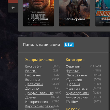
Моло
Опустошение
Заговорённый
Нова
смен
Панель навигации
Жанры фильмов
Категория
Биография
(1485)
Сериалы
(14649)
Боевик
(5281)
Русские
(4511)
Вестерны
(412)
Зарубежные
(14283)
Военные
(1095)
Турецкие
(565)
Детективы
(2696)
Дорамы
(180)
Детские
(43)
Мультфильмы
(1789)
Документальные
(1057)
Мультсериалы
(1280)
Драма
(16544)
Аниме сериал
(1397)
Исторические
(1396)
ТВ-Шоу
(627)
Короткометражки
(317)
По году