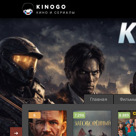
KINOGO
КИНО И СЕРИАЛЫ
Главная
Фильм
6
7.296
8.889