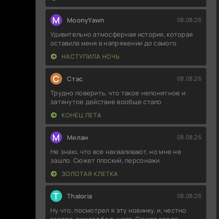
M
MoonyYawn
08.08.26
Удивительно атмосферная история, которая
оставила меня в напряжении до самого
НАСТУПИЛА НОЧЬ
С
Стас
08.08.26
Трудно поверить, что такое непонятное и
затянутое действие вообще стало
КОНЕЦ ЛЕТА
М
Милан
08.08.26
Не знаю, что все нахваливают, но мне не
зашло. Сюжет плоский, персонажи
ЗОЛОТАЯ КЛЕТКА
T
Thaloria
08.08.26
Ну что, посмотрел я эту новинку, и, честно
говоря, ожидал большего. Сюжет вроде