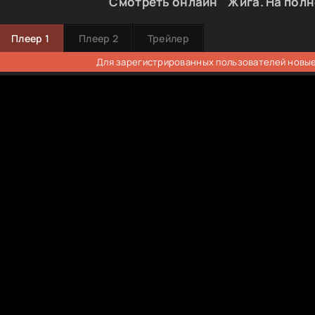
Смотреть онлайн " Жига. На полн
Плеер 1
Плеер 2
Трейлер
Для зарегистрированных пользователей новые