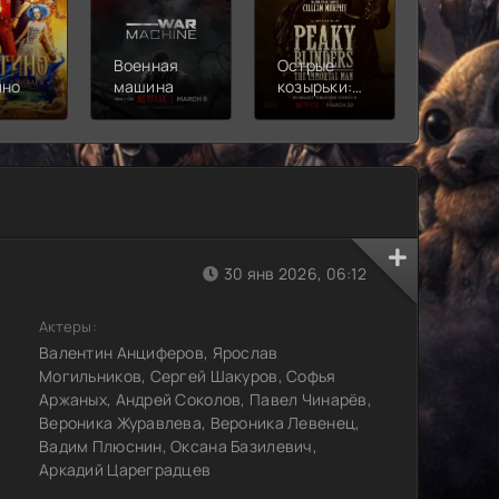
Военная
Острые
Чебура
ино
машина
козырьки:
2
Бессмертный
человек
)
30 янв 2026, 06:12
Актеры:
Валентин Анциферов, Ярослав
Могильников, Сергей Шакуров, Софья
Аржаных, Андрей Соколов, Павел Чинарёв,
Вероника Журавлева, Вероника Левенец,
Вадим Плюснин, Оксана Базилевич,
Аркадий Цареградцев