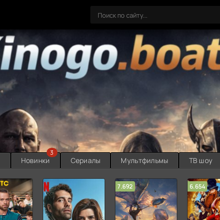
3
ы
Новинки
Сериалы
Мультфильмы
ТВ шоу
7.692
6.654