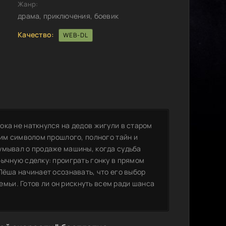
Жанр:
драма, приключения, боевик
Качество:
WEB-DL
ока не наткнулся на дедов жигули в старом
щим символом прошлого, полного тайн и
умывал о продаже машины, когда судьба
ычную сделку: проиграть гонку в прямом
Лёша начинает осознавать, что его выбор
семьи. Готов ли он рискнуть всем ради шанса