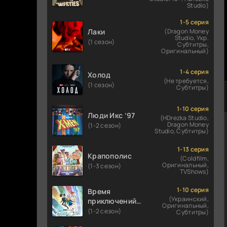
Studio)
1-5 серия
Лаки
(Dragon Money
Studio, Укр.
(1 сезон)
Субтитры,
Оригинальный)
1-4 серия
Холод
(Не требуется,
(1 сезон)
Субтитры)
1-10 серия
Люди Икс ’97
(HDrezka Studio,
Dragon Money
(1-2 сезон)
Studio, Субтитры)
1-13 серия
Крапополис
(Coldfilm,
Оригинальный,
(1-3 сезон)
TVShows)
1-10 серия
Время
(Украинский,
приключений:
Оригинальный,
Фионна и Кейк
(1-2 сезон)
Субтитры)