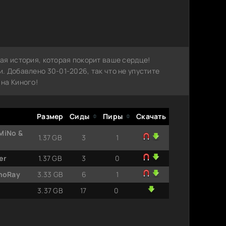
ая история, которая покорит ваше сердце!
 Добавлено 30-01-2026, так что не упустите
на Киного!
Размер
Сиды
Пиры
Скачать
MiNo &
1.37 GB
3
1
er
1.37 GB
3
0
inoRay
3.33 GB
6
1
]
3.37 GB
17
0