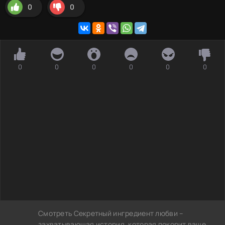
0
0
0
0
0
0
0
0
Смотреть Секретный ингредиент любви –
захватывающая история, которая покорит ваше