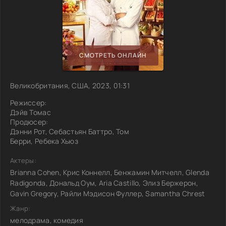
СМОТРЕТЬ ОНЛАЙН
Великобритания, США, 2023, 01:31
Режиссер:
Дэйв Томас
Продюсер:
Дэнни Рот, Себастьян Баттро, Том
Берри, Ребека Хьюз
Актеры:
Brianna Cohen, Крис Коннелл, Бенжамин Митчелл, Glenda
Radigonda, Дональд Оум, Aria Castillo, Элиз Бержерон,
Gavin Gregory, Райли Мэдисон Фуллер, Samantha Chrest
Жанр:
мелодрама, комедия