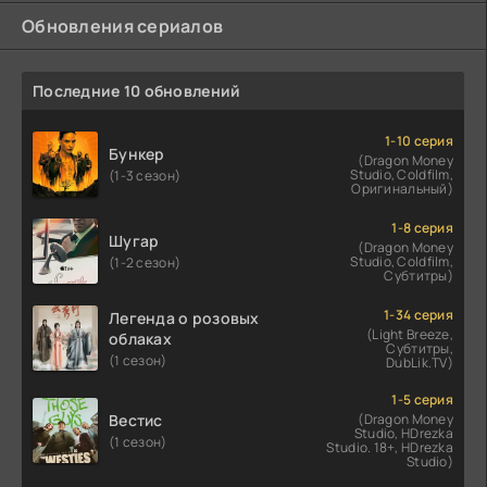
Обновления сериалов
Последние 10 обновлений
1-10 серия
Бункер
(Dragon Money
Studio, Coldfilm,
(1-3 сезон)
Оригинальный)
1-8 серия
Шугар
(Dragon Money
Studio, Coldfilm,
(1-2 сезон)
Субтитры)
1-34 серия
Легенда о розовых
(Light Breeze,
облаках
Субтитры,
(1 сезон)
DubLik.TV)
1-5 серия
Вестис
(Dragon Money
Studio, HDrezka
(1 сезон)
Studio. 18+, HDrezka
Studio)