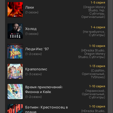
1-5 серия
Лаки
(Dragon Money
Studio, Укр.
(1 сезон)
Субтитры,
Оригинальный)
1-4 серия
Холод
(Не требуется,
(1 сезон)
Субтитры)
1-10 серия
Люди Икс ’97
(HDrezka Studio,
Dragon Money
(1-2 сезон)
Studio, Субтитры)
1-13 серия
Крапополис
(Coldfilm,
Оригинальный,
(1-3 сезон)
TVShows)
1-10 серия
Время приключений:
(Украинский,
Фионна и Кейк
Оригинальный,
(1-2 сезон)
Субтитры)
1-10 серия
Бэтмен: Крестоносец в
(HDrezka Studio,
плаще