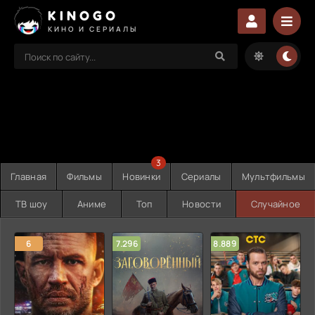
KINOGO
КИНО И СЕРИАЛЫ
3
Главная
Фильмы
Новинки
Сериалы
Мультфильмы
ТВ шоу
Аниме
Топ
Новости
Случайное
6
7.296
8.889