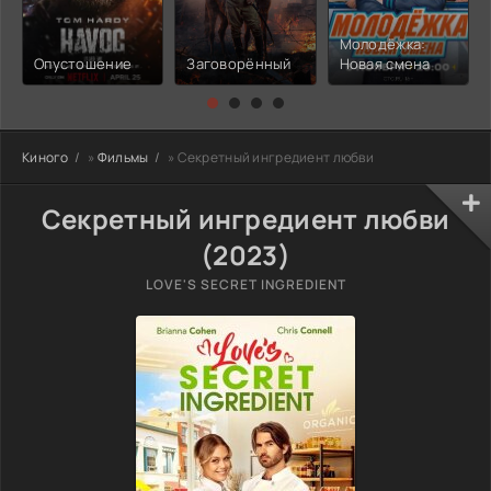
Молодёжка:
Опустошение
Заговорённый
Новая смена
Киного
»
Фильмы
» Секретный ингредиент любви
Секретный ингредиент любви
(2023)
LOVE'S SECRET INGREDIENT