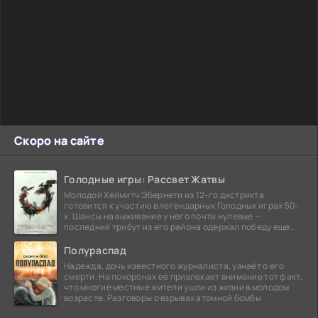
Скоро на сайте
Голодные игры: Рассвет Жатвы
Молодой Хеймитч Эбернети из 12-го дистрикта
готовится к участию в легендарных Голодных играх 50-
х. Шансы на выживание у него почти нулевые —
последний трибут из его района одержал победу еще
сорок
Полураспад
Надежда, дочь известного журналиста, узнаёт о его
смерти. На похоронах её привлекает внимание тот факт,
что многие местные жители ушли из жизни в молодом
возрасте. Разговоры о взрывах атомной бомбы