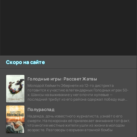
Скоро на сайте
Голодные игры: Рассвет Жатвы
Молодой Хеймитч Эбернети из 12-го дистрикта
готовится к участию в легендарных Голодных играх 50-
х. Шансы на выживание у него почти нулевые —
последний трибут из его района одержал победу еще
сорок
Полураспад
Надежда, дочь известного журналиста, узнаёт о его
смерти. На похоронах её привлекает внимание тот факт,
что многие местные жители ушли из жизни в молодом
возрасте. Разговоры о взрывах атомной бомбы