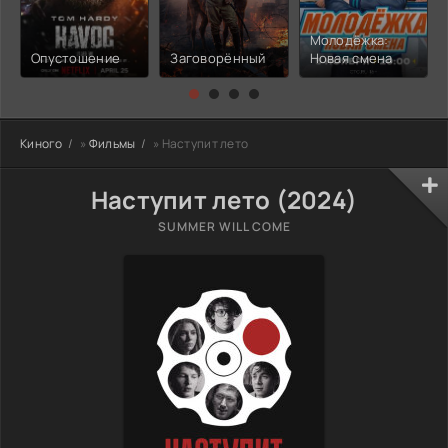
Молодёжка:
Опустошение
Заговорённый
Новая смена
Киного
»
Фильмы
» Наступит лето
Наступит лето (2024)
SUMMER WILL COME