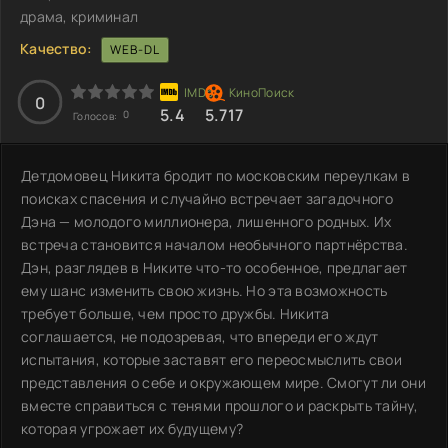
драма, криминал
Качество:
WEB-DL
0
5.4
5.717
0
Голосов:
Детдомовец Никита бродит по московским переулкам в
поисках спасения и случайно встречает загадочного
Дэна — молодого миллионера, лишенного родных. Их
встреча становится началом необычного партнёрства.
Дэн, разглядев в Никите что-то особенное, предлагает
ему шанс изменить свою жизнь. Но эта возможность
требует больше, чем просто дружбы. Никита
соглашается, не подозревая, что впереди его ждут
испытания, которые заставят его переосмыслить свои
представления о себе и окружающем мире. Смогут ли они
вместе справиться с тенями прошлого и раскрыть тайну,
которая угрожает их будущему?