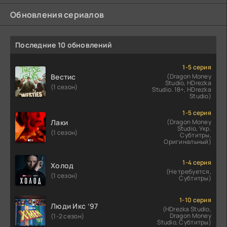
Обновления сериалов
Последние 10 обновлений
1-5 серия
Вестис
(Dragon Money
Studio, HDrezka
(1 сезон)
Studio. 18+, HDrezka
Studio)
1-5 серия
Лаки
(Dragon Money
Studio, Укр.
(1 сезон)
Субтитры,
Оригинальный)
1-4 серия
Холод
(Не требуется,
(1 сезон)
Субтитры)
1-10 серия
Люди Икс ’97
(HDrezka Studio,
Dragon Money
(1-2 сезон)
Studio, Субтитры)