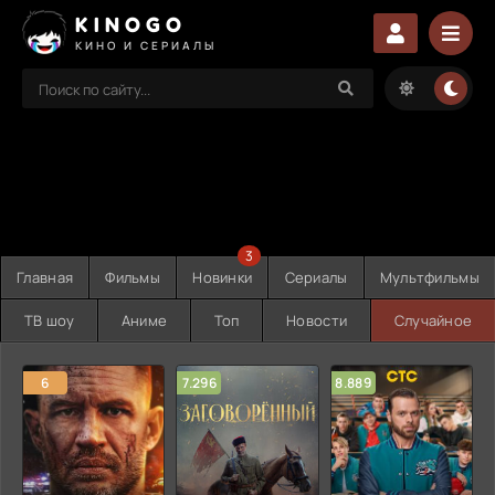
KINOGO
КИНО И СЕРИАЛЫ
3
Главная
Фильмы
Новинки
Сериалы
Мультфильмы
ТВ шоу
Аниме
Топ
Новости
Случайное
6
7.296
8.889