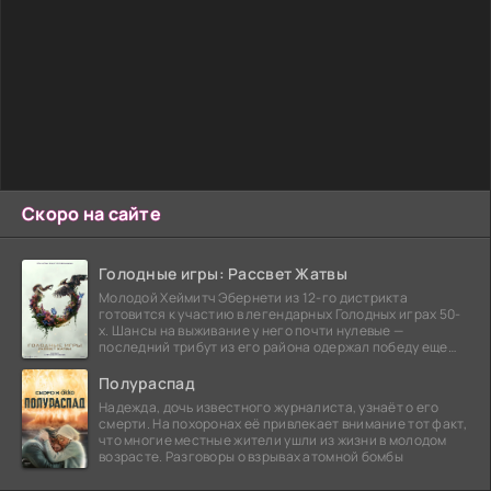
Скоро на сайте
Голодные игры: Рассвет Жатвы
Молодой Хеймитч Эбернети из 12-го дистрикта
готовится к участию в легендарных Голодных играх 50-
х. Шансы на выживание у него почти нулевые —
последний трибут из его района одержал победу еще
сорок
Полураспад
Надежда, дочь известного журналиста, узнаёт о его
смерти. На похоронах её привлекает внимание тот факт,
что многие местные жители ушли из жизни в молодом
возрасте. Разговоры о взрывах атомной бомбы