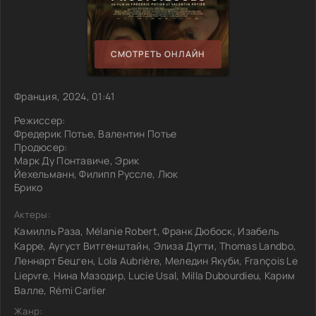
СМОТРЕТЬ ОНЛАЙН
Франция, 2024, 01:41
Режиссер:
Фредерик Потье, Валентин Потье
Продюсер:
Марк Ду Понтавиче, Эрик
Йехельманн, Филипп Руссле, Люк
Брико
Актеры:
Камилль Раза, Mélanie Robert, Франк Дюбоск, Изабель
Карре, Аугуст Витгенштайн, Элиза Дугти, Thomas Landbo,
Леннарт Бецген, Lola Aubrière, Меледин Якуби, François Le
Liepvre, Нина Мазодир, Lucie Usal, Milla Dubourdieu, Карим
Валле, Rémi Carlier
Жанр: