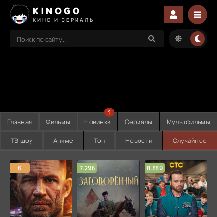
KINOGO
КИНО И СЕРИАЛЫ
3
Главная
Фильмы
Новинки
Сериалы
Мультфильмы
ТВ шоу
Аниме
Топ
Новости
Случайное
6
7.296
8.889