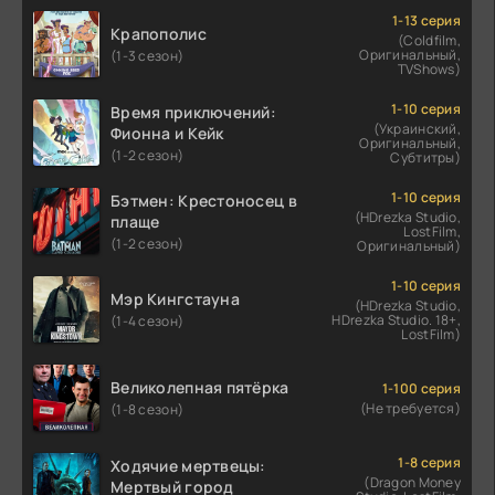
1-13 серия
Крапополис
(Coldfilm,
Оригинальный,
(1-3 сезон)
TVShows)
1-10 серия
Время приключений:
(Украинский,
Фионна и Кейк
Оригинальный,
(1-2 сезон)
Субтитры)
1-10 серия
Бэтмен: Крестоносец в
(HDrezka Studio,
плаще
LostFilm,
(1-2 сезон)
Оригинальный)
1-10 серия
Мэр Кингстауна
(HDrezka Studio,
HDrezka Studio. 18+,
(1-4 сезон)
LostFilm)
Великолепная пятёрка
1-100 серия
(Не требуется)
(1-8 сезон)
1-8 серия
Ходячие мертвецы:
(Dragon Money
Мертвый город