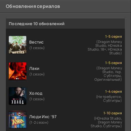
Обновления сериалов
Последние 10 обновлений
1-5 серия
Вестис
(Dragon Money
Studio, HDrezka
(1 сезон)
Studio. 18+, HDrezka
Studio)
1-5 серия
Лаки
(Dragon Money
Studio, Укр.
(1 сезон)
Субтитры,
Оригинальный)
1-4 серия
Холод
(Не требуется,
(1 сезон)
Субтитры)
1-10 серия
Люди Икс ’97
(HDrezka Studio,
Dragon Money
(1-2 сезон)
Studio, Субтитры)