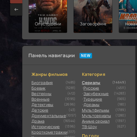
Моло
Опустошение
Заговорённый
Нова
смен
Панель навигации
Жанры фильмов
Категория
Биография
(1485)
Сериалы
(14649)
Боевик
(5281)
Русские
(4511)
Вестерны
(412)
Зарубежные
(14283)
Военные
(1095)
Турецкие
(565)
Детективы
(2696)
Дорамы
(180)
Детские
(43)
Мультфильмы
(1789)
Документальные
(1057)
Мультсериалы
(1280)
Драма
(16544)
Аниме сериал
(1397)
Исторические
(1396)
ТВ-Шоу
(627)
Короткометражки
(317)
По году