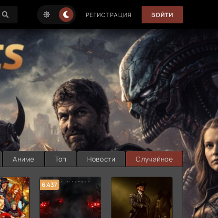
РЕГИСТРАЦИЯ
ВОЙТИ
Аниме
Топ
Новости
Случайное
6.437
7.187