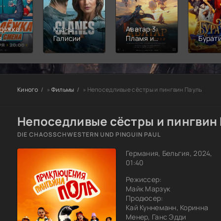
дёжка:
Кланы
Аватар 3:
я
Галисии
Пламя и
Бурат
а
пепел
Киного
»
Фильмы
» Непоседливые сёстры и пингвин Пауль
Непоседливые сёстры и пингвин 
DIE CHAOSSCHWESTERN UND PINGUIN PAUL
Германия, Бельгия, 2024,
01:40
Режиссер:
Майк Марзук
Продюсер:
Кай Куннеманн, Коринна
Менер, Ганс Эдди