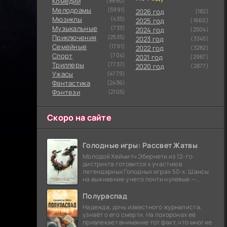
Комедии
(9890)
Мелодрамы
(5991)
2026 год
(182)
Мюзиклы
(435)
2025 год
(1660)
Музыкальные
(733)
2024 год
(2504)
Приключения
(2535)
2023 год
(3345)
Семейные
(1761)
2022 год
(3282)
Cпорт
(704)
2021 год
(2987)
Триллеры
(7737)
2020 год
(2877)
Ужасы
(4779)
Фантастика
(2436)
Фэнтези
(2105)
Скоро на сайте
Голодные игры: Рассвет Жатвы
Молодой Хеймитч Эбернети из 12-го
дистрикта готовится к участию в
легендарных Голодных играх 50-х. Шансы
на выживание у него почти нулевые —
последний трибут из его района одержал
победу еще сорок
Полураспад
Надежда, дочь известного журналиста,
узнаёт о его смерти. На похоронах её
привлекает внимание тот факт, что многие