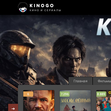
KINOGO
КИНО И СЕРИАЛЫ
Главная
Фильм
6
7.296
8.889