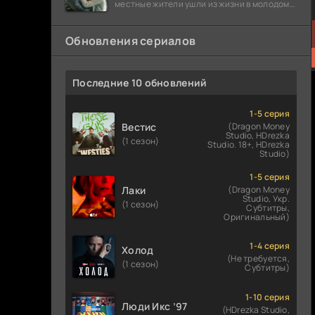
местные жители ушли из жизни в молодом
возрасте. Разговоры о взрывах атомной
бомбы
Обновления сериалов
Последние 10 обновлений
1-5 серия
Вестис
(Dragon Money
Studio, HDrezka
(1 сезон)
Studio. 18+, HDrezka
Studio)
1-5 серия
Лаки
(Dragon Money
Studio, Укр.
(1 сезон)
Субтитры,
Оригинальный)
1-4 серия
Холод
(Не требуется,
(1 сезон)
Субтитры)
1-10 серия
Люди Икс ’97
(HDrezka Studio,