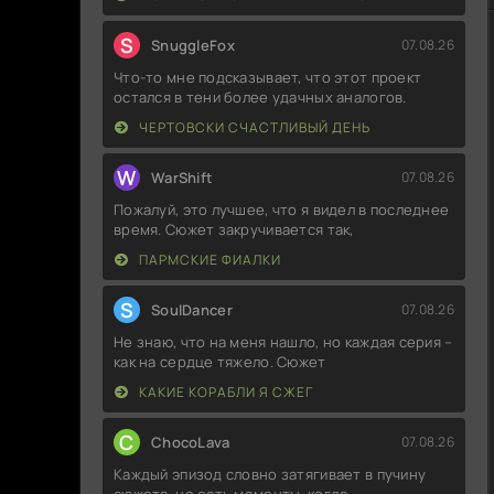
S
SnuggleFox
07.08.26
Что-то мне подсказывает, что этот проект
остался в тени более удачных аналогов.
ЧЕРТОВСКИ СЧАСТЛИВЫЙ ДЕНЬ
W
WarShift
07.08.26
Пожалуй, это лучшее, что я видел в последнее
время. Сюжет закручивается так,
ПАРМСКИЕ ФИАЛКИ
S
SoulDancer
07.08.26
Не знаю, что на меня нашло, но каждая серия –
как на сердце тяжело. Сюжет
КАКИЕ КОРАБЛИ Я СЖЕГ
C
ChocoLava
07.08.26
Каждый эпизод словно затягивает в пучину
сюжета, но есть моменты, когда