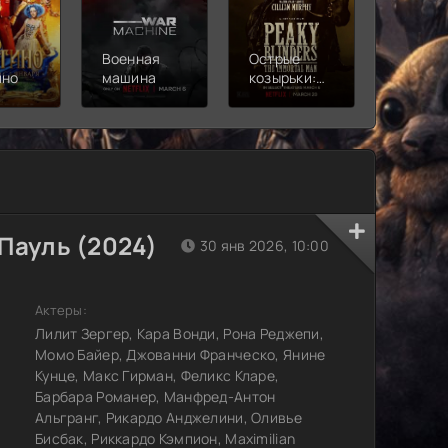
Военная
Острые
Чебура
ино
машина
козырьки:
2
Бессмертный
человек
Пауль (2024)
30 янв 2026, 10:00
Актеры:
Лилит Зергер, Кара Вонди, Рона Реджепи,
Момо Байер, Джованни Франческо, Янине
Кунце, Макс Гирман, Феликс Кларе,
Барбара Романер, Манфред-Антон
Альгранг, Рикардо Анджелини, Оливье
Бисбак, Риккардо Кэмпион, Maximilian