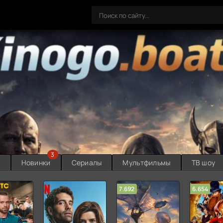
3
ы
Новинки
Сериалы
Мультфильмы
ТВ шоу
7.692
6.654