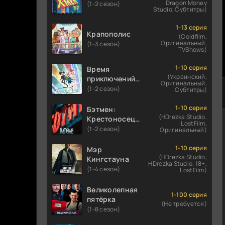
Dragon Money
(1-2 сезон)
Studio, Субтитры)
1-13 серия
Крапополис
(Coldfilm,
Оригинальный,
(1-3 сезон)
TVShows)
1-10 серия
Время
(Украинский,
приключений:
Оригинальный,
Фионна и Кейк
(1-2 сезон)
Субтитры)
1-10 серия
Бэтмен:
(HDrezka Studio,
Крестоносец в
LostFilm,
плаще
(1-2 сезон)
Оригинальный)
1-10 серия
Мэр
(HDrezka Studio,
Кингстауна
HDrezka Studio. 18+,
(1-4 сезон)
LostFilm)
Великолепная
1-100 серия
пятёрка
(Не требуется)
(1-8 сезон)