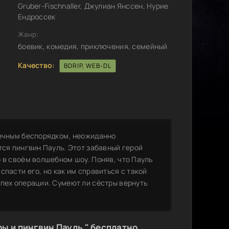
Gruber-Fischnaller, Джулиан Янссен, Нурие
Ендроссек
Жанр:
боевик, комедия, приключения, семейный
Качество:
BDRIP, WEB-DL
вечным беспорядком, неожиданно
тся пингвин Пауль. Этот забавный герой
 в своём волшебном шоу. Поняв, что Пауль
пасти его, но как им справиться с такой
спех операции. Сумеют ли сёстры вернуть
ы и пингвин Пауль " бесплатно