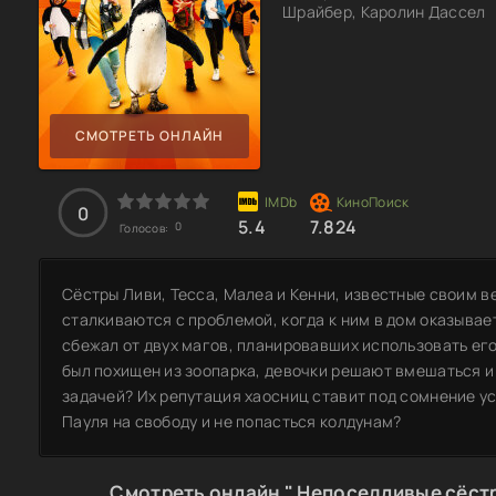
Шрайбер, Каролин Дассел
СМОТРЕТЬ ОНЛАЙН
0
5.4
7.824
0
Голосов:
Сёстры Ливи, Тесса, Малеа и Кенни, известные своим 
сталкиваются с проблемой, когда к ним в дом оказывае
сбежал от двух магов, планировавших использовать его
был похищен из зоопарка, девочки решают вмешаться и с
задачей? Их репутация хаосниц ставит под сомнение у
Пауля на свободу и не попасться колдунам?
Смотреть онлайн " Непоседливые сёстр