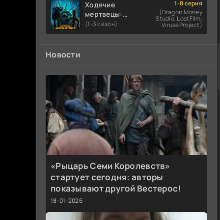
1-8 серия
Ходячие
(Dragon Money
мертвецы:
Studio, LostFilm,
Мертвый
(1-3 сезон)
ViruseProject)
город
Новости
«Рыцарь Семи Королевств»
стартует сегодня: авторы
показывают другой Вестерос!
18-01-2026