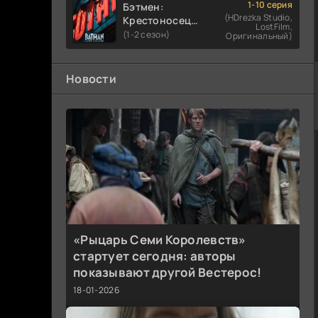
1-10 серия
Бэтмен:
(HDrezka Studio,
Крестоносец в
LostFilm,
плаще
(1-2 сезон)
Оригинальный)
Новости
«Рыцарь Семи Королевств»
стартует сегодня: авторы
показывают другой Вестерос!
18-01-2026