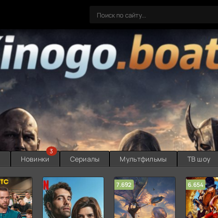
3
ы
Новинки
Сериалы
Мультфильмы
ТВ шоу
7.692
6.654