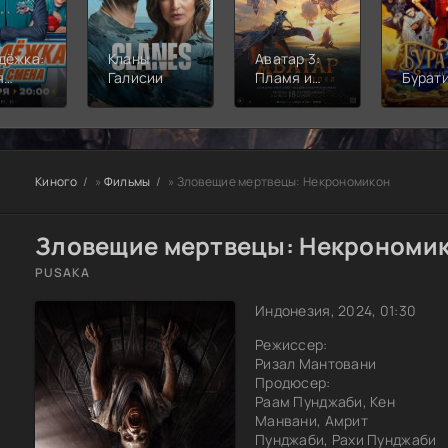
дёжка:
Кланы
Аватар 3:
я
Галисии
Пламя и
Бурат
а
пепел
Киного
»
Фильмы
» Зловещие мертвецы: Некрономикон
Зловещие мертвецы: Некрономик
PUSAKA
Индонезия, 2024, 01:30
Режиссер:
Ризал Мантовани
Продюсер:
Раам Пунджаби, Кен
Манвани, Амрит
Пунджаби, Рахи Пунджаби