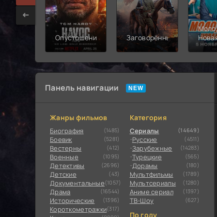
Моло
Опустошение
Заговорённый
Нова
смен
Панель навигации
Жанры фильмов
Категория
Биография
(1485)
Сериалы
(14649)
Боевик
(5281)
Русские
(4511)
Вестерны
(412)
Зарубежные
(14283)
Военные
(1095)
Турецкие
(565)
Детективы
(2696)
Дорамы
(180)
Детские
(43)
Мультфильмы
(1789)
Документальные
(1057)
Мультсериалы
(1280)
Драма
(16544)
Аниме сериал
(1397)
Исторические
(1396)
ТВ-Шоу
(627)
Короткометражки
(317)
По году