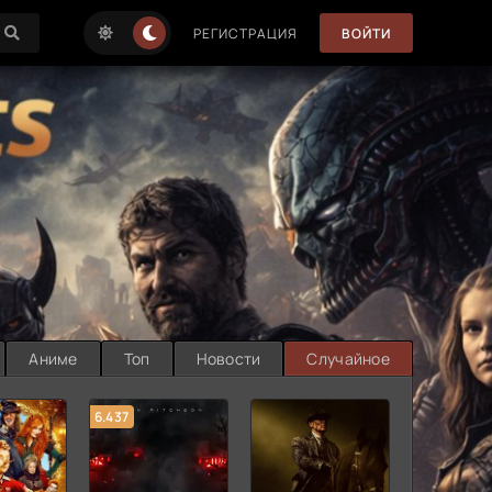
РЕГИСТРАЦИЯ
ВОЙТИ
Аниме
Топ
Новости
Случайное
6.437
7.187