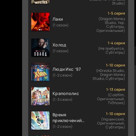
Studio)
1-5 серия
Лаки
(Dragon Money
Studio, Укр.
(1 сезон)
Субтитры,
Оригинальный)
1-4 серия
Холод
(Не требуется,
(1 сезон)
Субтитры)
1-10 серия
Люди Икс ’97
(HDrezka Studio,
Dragon Money
(1-2 сезон)
Studio, Субтитры)
1-13 серия
Крапополис
(Coldfilm,
Оригинальный,
(1-3 сезон)
TVShows)
1-10 серия
Время
(Украинский,
приключений:
Оригинальный,
Фионна и Кейк
(1-2 сезон)
Субтитры)