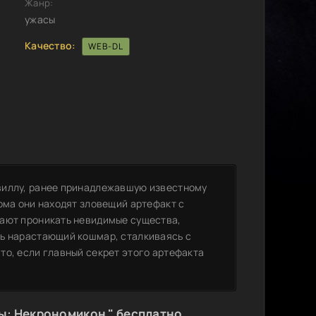
Жанр:
ужасы
Качество:
WEB-DL
виллу, ранее принадлежавшую известному
ома они находят зловещий артефакт с
нают проникать невидимые существа,
ть нарастающий кошмар, сталкиваясь с
то, если главный секрет этого артефакта
ы: Некрономикон " бесплатно