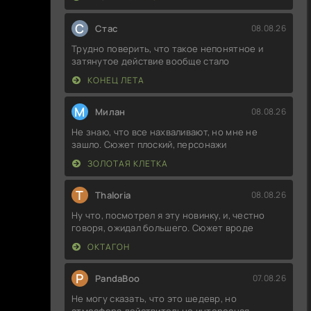
С
Стас
08.08.26
Трудно поверить, что такое непонятное и
затянутое действие вообще стало
КОНЕЦ ЛЕТА
М
Милан
08.08.26
Не знаю, что все нахваливают, но мне не
зашло. Сюжет плоский, персонажи
ЗОЛОТАЯ КЛЕТКА
T
Thaloria
08.08.26
Ну что, посмотрел я эту новинку, и, честно
говоря, ожидал большего. Сюжет вроде
ОКТАГОН
P
PandaBoo
07.08.26
Не могу сказать, что это шедевр, но
атмосфера действительно интересная.