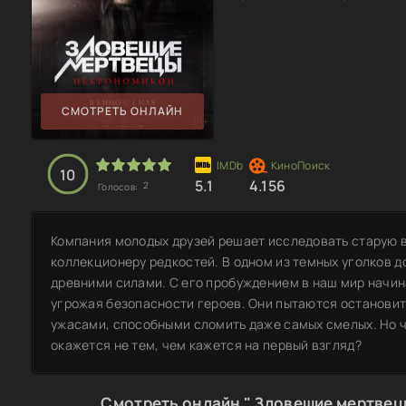
СМОТРЕТЬ ОНЛАЙН
10
5.1
4.156
2
Голосов:
Компания молодых друзей решает исследовать старую 
коллекционеру редкостей. В одном из темных уголков д
древними силами. С его пробуждением в наш мир начи
угрожая безопасности героев. Они пытаются останови
ужасами, способными сломить даже самых смелых. Но ч
окажется не тем, чем кажется на первый взгляд?
Смотреть онлайн " Зловещие мертвец