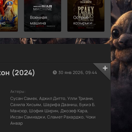
Военная
Острые
Чебура
ино
машина
козырьки:
2
Бессмертный
человек
он (2024)
30 янв 2026, 09:44
Актеры:
Сусан Самех, Аджил Дитто, Улли Триани,
Сахила Хисьям, Шарифа Дааниш, Букиэ Б.
Мансюр, Шофия Ширин, Джозеф Кара,
Иксан Самиаджи, Сламет Рахарджо, Чоки
Анвар