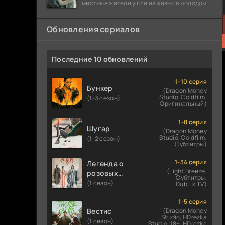
местные жители ушли из жизни в молодом
возрасте. Разговоры о взрывах атомной
бомбы
Обновления сериалов
Последние 10 обновлений
1-10 серия
Бункер
(Dragon Money
Studio, Coldfilm,
(1-3 сезон)
Оригинальный)
1-8 серия
Шугар
(Dragon Money
Studio, Coldfilm,
(1-2 сезон)
Субтитры)
1-34 серия
Легенда о
(Light Breeze,
розовых
Субтитры,
облаках
(1 сезон)
DubLik.TV)
1-5 серия
Вестис
(Dragon Money
Studio, HDrezka
(1 сезон)
Studio. 18+, HDrezka