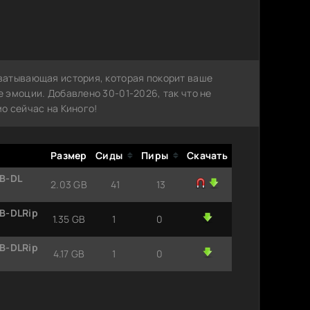
ватывающая история, которая покорит ваше
 эмоции. Добавлено 30-01-2026, так что не
о сейчас на Киного!
Размер
Сиды
Пиры
Скачать
B-DL
2.03 GB
41
13
B-DLRip
1.35 GB
1
0
B-DLRip
4.17 GB
1
0