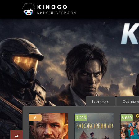
KINOGO
КИНО И СЕРИАЛЫ
Главная
Фильм
6
7.296
8.889