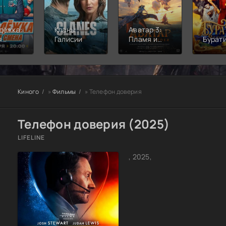
дёжка:
Кланы
Аватар 3:
я
Галисии
Пламя и
Бурат
а
пепел
Киного
»
Фильмы
» Телефон доверия
Телефон доверия (2025)
LIFELINE
, 2025,