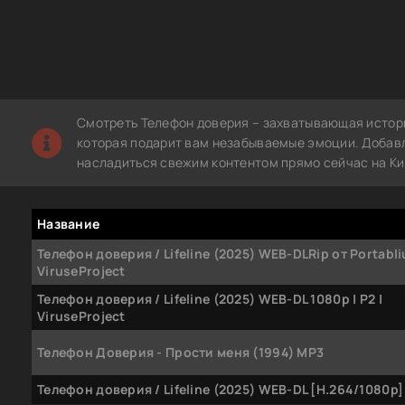
Смотреть Телефон доверия – захватывающая истори
которая подарит вам незабываемые эмоции. Добавле
насладиться свежим контентом прямо сейчас на Ки
Название
Телефон доверия / Lifeline (2025) WEB-DLRip от Portablius
ViruseProject
Телефон доверия / Lifeline (2025) WEB-DL 1080p | P2 |
ViruseProject
Телефон Доверия - Прости меня (1994) MP3
Телефон доверия / Lifeline (2025) WEB-DL [H.264/1080p]