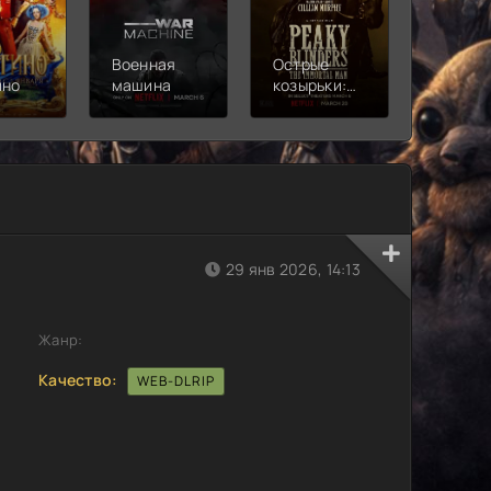
Военная
Острые
Чебура
ино
машина
козырьки:
2
Бессмертный
человек
29 янв 2026, 14:13
Жанр:
Качество:
WEB-DLRIP