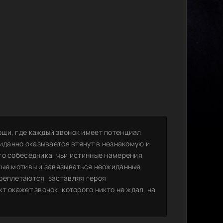
щи, где каждый звонок имеет потенциал
жиданно оказывается втянут в незнакомую и
го собеседника, чьи истинные намерения
тые мотивы и завязываться неожиданные
реплетаются, заставляя героя
т окажет звонок, которого никто не ждал, на