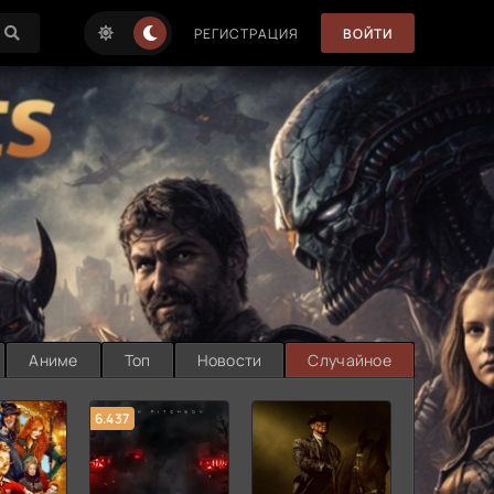
РЕГИСТРАЦИЯ
ВОЙТИ
Аниме
Топ
Новости
Случайное
6.437
7.187