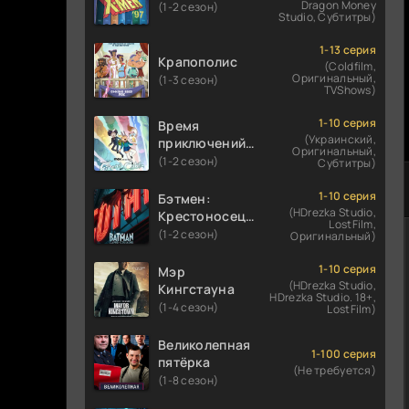
Dragon Money
(1-2 сезон)
Studio, Субтитры)
1-13 серия
Крапополис
(Coldfilm,
Оригинальный,
(1-3 сезон)
TVShows)
1-10 серия
Время
(Украинский,
приключений:
Оригинальный,
Фионна и Кейк
(1-2 сезон)
Субтитры)
1-10 серия
Бэтмен:
(HDrezka Studio,
Крестоносец в
LostFilm,
плаще
(1-2 сезон)
Оригинальный)
1-10 серия
Мэр
(HDrezka Studio,
Кингстауна
HDrezka Studio. 18+,
(1-4 сезон)
LostFilm)
Великолепная
1-100 серия
пятёрка
(Не требуется)
(1-8 сезон)