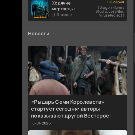
1-8 серия
Ходячие
(Dragon Money
мертвецы:
Studio, LostFilm,
Мертвый
(1-3 сезон)
ViruseProject)
город
Новости
«Рыцарь Семи Королевств»
стартует сегодня: авторы
показывают другой Вестерос!
18-01-2026