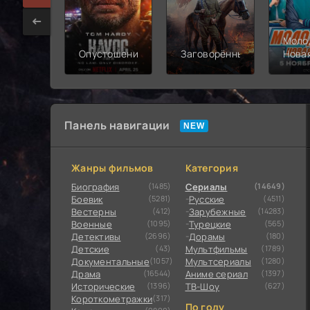
Моло
Опустошение
Заговорённый
Нова
смен
Панель навигации
Жанры фильмов
Категория
Биография
(1485)
Сериалы
(14649)
Боевик
(5281)
Русские
(4511)
Вестерны
(412)
Зарубежные
(14283)
Военные
(1095)
Турецкие
(565)
Детективы
(2696)
Дорамы
(180)
Детские
(43)
Мультфильмы
(1789)
Документальные
(1057)
Мультсериалы
(1280)
Драма
(16544)
Аниме сериал
(1397)
Исторические
(1396)
ТВ-Шоу
(627)
Короткометражки
(317)
По году