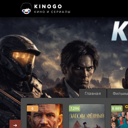
KINOGO
КИНО И СЕРИАЛЫ
Главная
Фильм
6
7.296
8.889