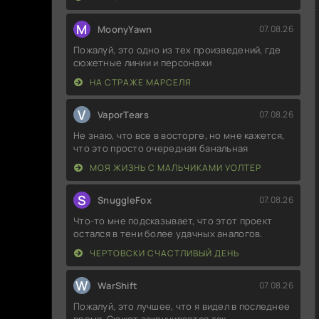
M
MoonyYawn
07.08.26
Пожалуй, это одно из тех произведений, где
сюжетные линии и персонажи
НА СТРАЖЕ МАРСЕЛЯ
V
VaporTears
07.08.26
Не знаю, что все в восторге, но мне кажется,
что это просто очередная банальная
МОЯ ЖИЗНЬ С МАЛЬЧИКАМИ УОЛТЕР
S
SnuggleFox
07.08.26
Что-то мне подсказывает, что этот проект
остался в тени более удачных аналогов.
ЧЕРТОВСКИ СЧАСТЛИВЫЙ ДЕНЬ
W
WarShift
07.08.26
Пожалуй, это лучшее, что я видел в последнее
время. Сюжет закручивается так,