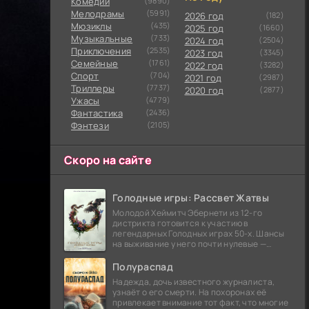
Комедии
(9890)
Мелодрамы
(5991)
2026 год
(182)
Мюзиклы
(435)
2025 год
(1660)
Музыкальные
(733)
2024 год
(2504)
Приключения
(2535)
2023 год
(3345)
Семейные
(1761)
2022 год
(3282)
Cпорт
(704)
2021 год
(2987)
Триллеры
(7737)
2020 год
(2877)
Ужасы
(4779)
Фантастика
(2436)
Фэнтези
(2105)
Скоро на сайте
Голодные игры: Рассвет Жатвы
Молодой Хеймитч Эбернети из 12-го
дистрикта готовится к участию в
легендарных Голодных играх 50-х. Шансы
на выживание у него почти нулевые —
последний трибут из его района одержал
победу еще сорок
Полураспад
Надежда, дочь известного журналиста,
узнаёт о его смерти. На похоронах её
привлекает внимание тот факт, что многие