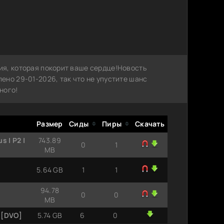
я, которая покорит ваше сердце!Новость
но 29-01-2026, так что не упустите шанс
ного!
Размер
Сиды
Пиры
Скачать
 | P2 |
743.89
0
1
MB
5.64 GB
1
1
94.78
0
0
MB
 [DVO]
5.74 GB
6
0