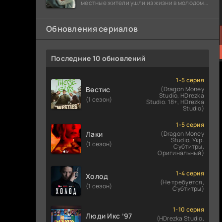
местные жители ушли из жизни в молодом
возрасте. Разговоры о взрывах атомной
бомбы
Обновления сериалов
Последние 10 обновлений
1-5 серия
Вестис
(Dragon Money
Studio, HDrezka
(1 сезон)
Studio. 18+, HDrezka
Studio)
1-5 серия
Лаки
(Dragon Money
Studio, Укр.
(1 сезон)
Субтитры,
Оригинальный)
1-4 серия
Холод
(Не требуется,
(1 сезон)
Субтитры)
1-10 серия
Люди Икс ’97
(HDrezka Studio,