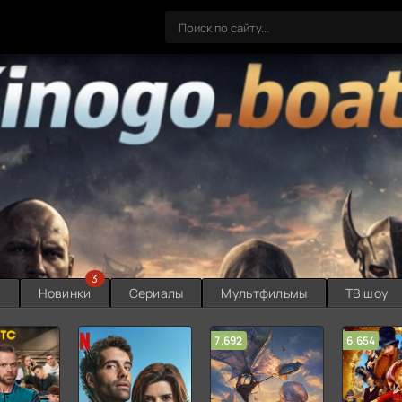
3
ы
Новинки
Сериалы
Мультфильмы
ТВ шоу
7.692
6.654