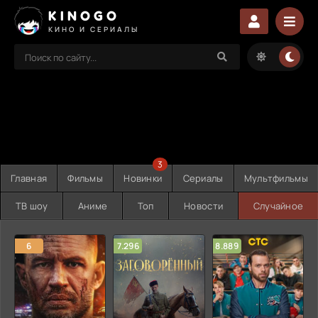
KINOGO
КИНО И СЕРИАЛЫ
3
Главная
Фильмы
Новинки
Сериалы
Мультфильмы
ТВ шоу
Аниме
Топ
Новости
Случайное
6
7.296
8.889