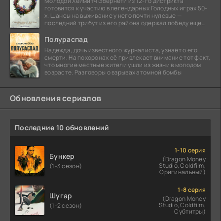
Молодой Хеймитч Эбернети из 12-го дистрикта
готовится к участию в легендарных Голодных играх 50-
х. Шансы на выживание у него почти нулевые —
последний трибут из его района одержал победу еще
сорок
Полураспад
Надежда, дочь известного журналиста, узнаёт о его
смерти. На похоронах её привлекает внимание тот факт,
что многие местные жители ушли из жизни в молодом
возрасте. Разговоры о взрывах атомной бомбы
Обновления сериалов
Последние 10 обновлений
1-10 серия
Бункер
(Dragon Money
Studio, Coldfilm,
(1-3 сезон)
Оригинальный)
1-8 серия
Шугар
(Dragon Money
Studio, Coldfilm,
(1-2 сезон)
Субтитры)