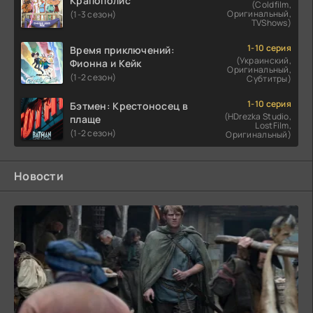
Крапополис
(Coldfilm,
Оригинальный,
(1-3 сезон)
TVShows)
1-10 серия
Время приключений:
(Украинский,
Фионна и Кейк
Оригинальный,
(1-2 сезон)
Субтитры)
1-10 серия
Бэтмен: Крестоносец в
(HDrezka Studio,
плаще
LostFilm,
(1-2 сезон)
Оригинальный)
Новости