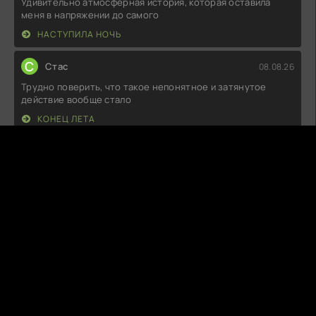
Удивительно атмосферная история, которая оставила
меня в напряжении до самого
НАСТУПИЛА НОЧЬ
С
Стас
08.08.26
Трудно поверить, что такое непонятное и затянутое
действие вообще стало
КОНЕЦ ЛЕТА
М
Милан
08.08.26
Не знаю, что все нахваливают, но мне не зашло. Сюжет
плоский, персонажи
ЗОЛОТАЯ КЛЕТКА