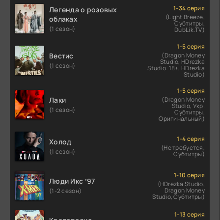
1-34 серия
Легенда о розовых
(Light Breeze,
облаках
Субтитры,
(1 сезон)
DubLik.TV)
1-5 серия
Вестис
(Dragon Money
Studio, HDrezka
(1 сезон)
Studio. 18+, HDrezka
Studio)
1-5 серия
Лаки
(Dragon Money
Studio, Укр.
(1 сезон)
Субтитры,
Оригинальный)
1-4 серия
Холод
(Не требуется,
(1 сезон)
Субтитры)
1-10 серия
Люди Икс ’97
(HDrezka Studio,
Dragon Money
(1-2 сезон)
Studio, Субтитры)
1-13 серия