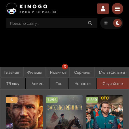
KINOGO
КИНО И СЕРИАЛЫ
3
Главная
Фильмы
Новинки
Сериалы
Мультфильмы
ТВ шоу
Аниме
Топ
Новости
Случайное
6
7.296
8.889