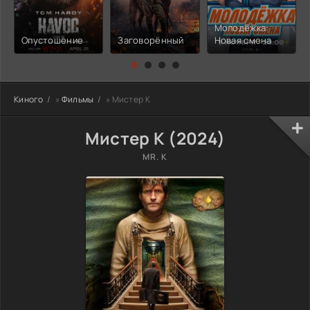
Молодёжка:
Опустошение
Заговорённый
Новая смена
Киного
»
Фильмы
» Мистер К
Мистер К (2024)
MR. K