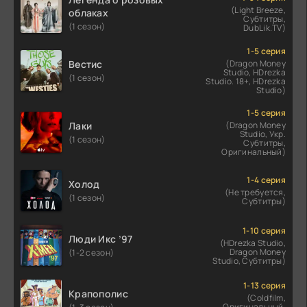
(Light Breeze,
облаках
Субтитры,
(1 сезон)
DubLik.TV)
1-5 серия
Вестис
(Dragon Money
Studio, HDrezka
(1 сезон)
Studio. 18+, HDrezka
Studio)
1-5 серия
Лаки
(Dragon Money
Studio, Укр.
(1 сезон)
Субтитры,
Оригинальный)
1-4 серия
Холод
(Не требуется,
(1 сезон)
Субтитры)
1-10 серия
Люди Икс ’97
(HDrezka Studio,
Dragon Money
(1-2 сезон)
Studio, Субтитры)
1-13 серия
Крапополис
(Coldfilm,
Оригинальный,