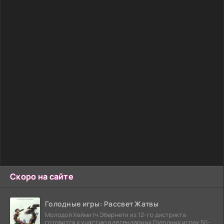
Скоро на сайте
Голодные игры: Рассвет Жатвы
Молодой Хеймитч Эбернети из 12-го дистрикта
готовится к участию в легендарных Голодных играх 50-