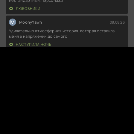
нестандартный, персонажи
ЛЮБОВНИКИ
M
MoonyYawn
08.08.26
Удивительно атмосферная история, которая оставила
меня в напряжении до самого
НАСТУПИЛА НОЧЬ
С
Стас
08.08.26
Трудно поверить, что такое непонятное и затянутое
действие вообще стало
КОНЕЦ ЛЕТА