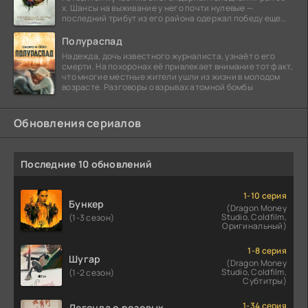
х. Шансы на выживание у него почти нулевые —
последний трибут из его района одержал победу еще
сорок
Полураспад
Надежда, дочь известного журналиста, узнаёт о его
смерти. На похоронах её привлекает внимание тот факт,
что многие местные жители ушли из жизни в молодом
возрасте. Разговоры о взрывах атомной бомбы
Обновления сериалов
Последние 10 обновлений
1-10 серия
Бункер
(Dragon Money
Studio, Coldfilm,
(1-3 сезон)
Оригинальный)
1-8 серия
Шугар
(Dragon Money
Studio, Coldfilm,
(1-2 сезон)
Субтитры)
1-34 серия
Легенда о розовых