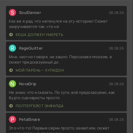
S
SoulDancer
08.08.26
Как же я рад, что наткнулся на эту историю! Сюжет
закручивается так, что не
КЕША ДОЛЖЕН УМЕРЕТЬ
R
RageQuitter
08.08.26
Мне, честно говоря, не зашло. Персонажи плоские, а
сюжет предсказуемый до
МОЙ ПАРЕНЬ — КУПИДОН
N
NovaDrip
08.08.26
Не знаю, что и сказать. По сути, всё предсказуемо, как
будто сценаристы просто
ПОЛТЕРГЕЙСТ ЭНФИЛДА
P
PetalSnare
08.08.26
Это что-то! Первые серии просто захватили, сюжет