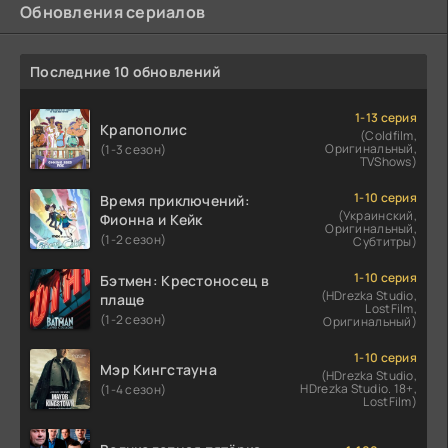
Обновления сериалов
Последние 10 обновлений
1-13 серия
Крапополис
(Coldfilm,
Оригинальный,
(1-3 сезон)
TVShows)
1-10 серия
Время приключений:
(Украинский,
Фионна и Кейк
Оригинальный,
(1-2 сезон)
Субтитры)
1-10 серия
Бэтмен: Крестоносец в
(HDrezka Studio,
плаще
LostFilm,
(1-2 сезон)
Оригинальный)
1-10 серия
Мэр Кингстауна
(HDrezka Studio,
HDrezka Studio. 18+,
(1-4 сезон)
LostFilm)