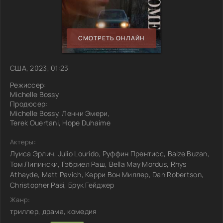
СМОТРЕТЬ ОНЛАЙН
США, 2023, 01:23
Режиссер:
Michelle Bossy
Продюсер:
Michelle Bossy, Ленни Эмери,
Terek Ouertani, Hope Duhaime
Актеры:
Луиса Эрлич, Julio Lourido, Руффин Прентисс, Baize Buzan,
Том Липински, Гэбриел Раш, Bella May Mordus, Rhys
Athayde, Matt Pavich, Керри Вон Миллер, Dan Robertson,
Christopher Pasi, Брук Гейджер
Жанр:
триллер, драма, комедия