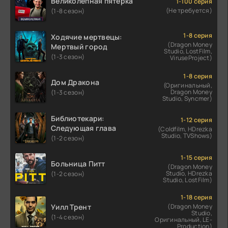
Великолепная пятёрка
1-100 серия
(Не требуется)
(1-8 сезон)
1-8 серия
Ходячие мертвецы:
(Dragon Money
Мертвый город
Studio, LostFilm,
(1-3 сезон)
ViruseProject)
1-8 серия
Дом Дракона
(Оригинальный,
Dragon Money
(1-3 сезон)
Studio, Syncmer)
Библиотекари:
1-12 серия
Следующая глава
(Coldfilm, HDrezka
Studio, TVShows)
(1-2 сезон)
1-15 серия
Больница Питт
(Dragon Money
Studio, HDrezka
(1-2 сезон)
Studio, LostFilm)
1-18 серия
Уилл Трент
(Dragon Money
Studio,
(1-4 сезон)
Оригинальный, LE-
Production)