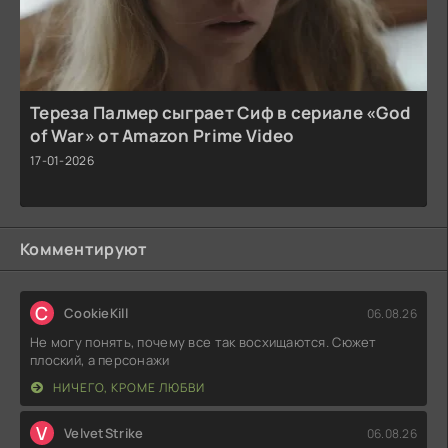
Тереза Палмер сыграет Сиф в сериале «God
of War» от Amazon Prime Video
17-01-2026
Комментируют
C
CookieKill
06.08.26
Не могу понять, почему все так восхищаются. Сюжет
плоский, а персонажи
НИЧЕГО, КРОМЕ ЛЮБВИ
V
VelvetStrike
06.08.26