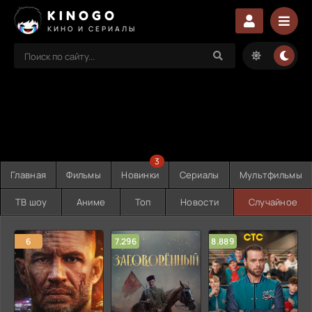
KINOGO
КИНО И СЕРИАЛЫ
3
Главная
Фильмы
Новинки
Сериалы
Мультфильмы
ТВ шоу
Аниме
Топ
Новости
Случайное
6
7.296
8.889