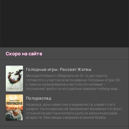
Скоро на сайте
Голодные игры: Рассвет Жатвы
Молодой Хеймитч Эбернети из 12-го дистрикта
готовится к участию в легендарных Голодных играх 50-
х. Шансы на выживание у него почти нулевые —
последний трибут из его района одержал победу еще
сорок
Полураспад
Надежда, дочь известного журналиста, узнаёт о его
смерти. На похоронах её привлекает внимание тот факт,
что многие местные жители ушли из жизни в молодом
возрасте. Разговоры о взрывах атомной бомбы