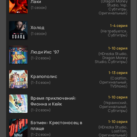
Лаки
(Dragon Money
Studio, Укр.
(1 сезон)
Субтитры,
Оригинальный)
1-4 серия
Холод
(Не требуется,
(1 сезон)
Субтитры)
1-10 серия
Люди Икс ’97
(HDrezka Studio,
Dragon Money
(1-2 сезон)
Studio, Субтитры)
1-13 серия
Крапополис
(Coldfilm,
Оригинальный,
(1-3 сезон)
TVShows)
1-10 серия
Время приключений:
(Украинский,
Фионна и Кейк
Оригинальный,
(1-2 сезон)
Субтитры)
1-10 серия
Бэтмен: Крестоносец в
(HDrezka Studio,
плаще
LostFilm,
(1-2 сезон)
Оригинальный)