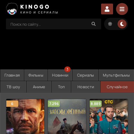
KINOGO
КИНО И СЕРИАЛЫ
3
Главная
Фильмы
Новинки
Сериалы
Мультфильмы
ТВ шоу
Аниме
Топ
Новости
Случайное
6
7.296
8.889