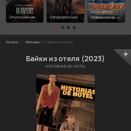
Молодёжка:
Опустошение
Заговорённый
Новая смена
Киного
»
Фильмы
» Байки из отеля
Байки из отеля (2023)
HISTORIAS DE HOTEL