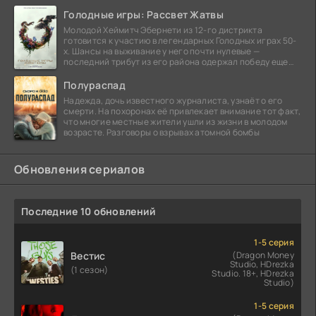
Голодные игры: Рассвет Жатвы
Молодой Хеймитч Эбернети из 12-го дистрикта
готовится к участию в легендарных Голодных играх 50-
х. Шансы на выживание у него почти нулевые —
последний трибут из его района одержал победу еще
сорок
Полураспад
Надежда, дочь известного журналиста, узнаёт о его
смерти. На похоронах её привлекает внимание тот факт,
что многие местные жители ушли из жизни в молодом
возрасте. Разговоры о взрывах атомной бомбы
Обновления сериалов
Последние 10 обновлений
1-5 серия
Вестис
(Dragon Money
Studio, HDrezka
(1 сезон)
Studio. 18+, HDrezka
Studio)
1-5 серия