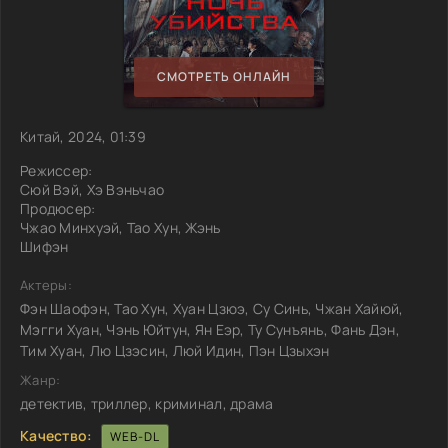
СМОТРЕТЬ ОНЛАЙН
Китай, 2024, 01:39
Режиссер:
Сюй Вэй, Хэ Вэньчао
Продюсер:
Чжао Минхуэй, Тао Хун, Жэнь
Шифэн
Актеры:
Фэн Шаофэн, Тао Хун, Хуан Цзюэ, Су Синь, Чжан Хайюй,
Мэгги Хуан, Чэнь Юйтун, Ян Еэр, Ту Сунъянь, Фань Дэн,
Тим Хуан, Лю Цзэсин, Люй Идин, Пэн Цзыхэн
Жанр:
детектив, триллер, криминал, драма
Качество:
WEB-DL