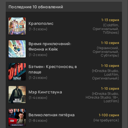
Последние 10 обновлений
1-13 серия
Крапополис
(Coldfilm,
Оригинальный,
(1-3 сезон)
TVShows)
1-10 серия
Время приключений:
(Украинский,
Фионна и Кейк
Оригинальный,
(1-2 сезон)
Субтитры)
1-10 серия
Бэтмен: Крестоносец в
(HDrezka Studio,
плаще
LostFilm,
(1-2 сезон)
Оригинальный)
1-10 серия
Мэр Кингстауна
(HDrezka Studio,
HDrezka Studio. 18+,
(1-4 сезон)
LostFilm)
Великолепная пятёрка
1-100 серия
(Не требуется)
(1-8 сезон)