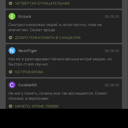
ЧЕТВЁРТАЯ ОТРИЦАТЕЛЬНАЯ
E
Enzura
06.08.26
Смотрел несколько серий, и, если честно, пока не
впечатлен. Сюжет вроде
ДОБРО ПОЖАЛОВАТЬ В САМДАЛЛИ
N
NeonTiger
06.08.26
Как же я разочарован! Начало весьма интригующее, но
быстро стало скучно.
ОСТРОВ БРАВА
C
CookieKill
06.08.26
Не могу понять, почему все так восхищаются. Сюжет
плоский, а персонажи
НИЧЕГО, КРОМЕ ЛЮБВИ
V
VelvetStrike
06.08.26
Ну что, это полное разочарование. Не хватает ни сюжета,