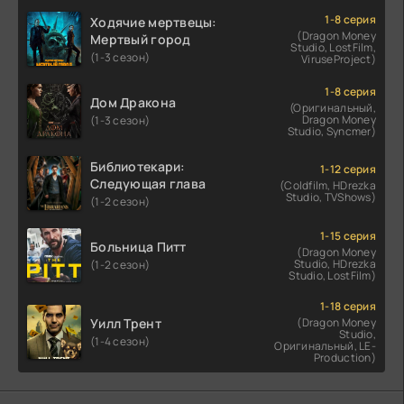
1-8 серия
Ходячие мертвецы:
(Dragon Money
Мертвый город
Studio, LostFilm,
(1-3 сезон)
ViruseProject)
1-8 серия
Дом Дракона
(Оригинальный,
Dragon Money
(1-3 сезон)
Studio, Syncmer)
Библиотекари:
1-12 серия
Следующая глава
(Coldfilm, HDrezka
Studio, TVShows)
(1-2 сезон)
1-15 серия
Больница Питт
(Dragon Money
Studio, HDrezka
(1-2 сезон)
Studio, LostFilm)
1-18 серия
Уилл Трент
(Dragon Money
Studio,
(1-4 сезон)
Оригинальный, LE-
Production)