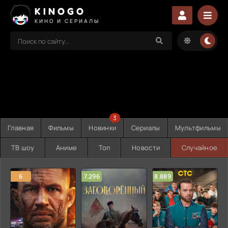
KINOGO
КИНО И СЕРИАЛЫ
3
Главная
Фильмы
Новинки
Сериалы
Мультфильмы
ТВ шоу
Аниме
Топ
Новости
Случайное
6
7.296
8.889