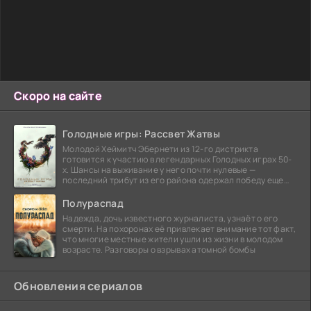
Скоро на сайте
Голодные игры: Рассвет Жатвы
Молодой Хеймитч Эбернети из 12-го дистрикта
готовится к участию в легендарных Голодных играх 50-
х. Шансы на выживание у него почти нулевые —
последний трибут из его района одержал победу еще
сорок
Полураспад
Надежда, дочь известного журналиста, узнаёт о его
смерти. На похоронах её привлекает внимание тот факт,
что многие местные жители ушли из жизни в молодом
возрасте. Разговоры о взрывах атомной бомбы
Обновления сериалов