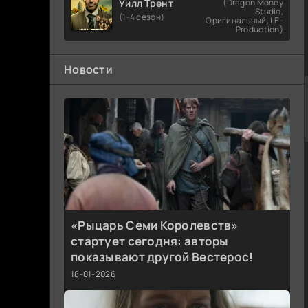
Уилл Трент
(Dragon Money
Studio,
(1-4 сезон)
Оригинальный, LE-
Production)
Новости
«Рыцарь Семи Королевств»
стартует сегодня: авторы
показывают другой Вестерос!
18-01-2026