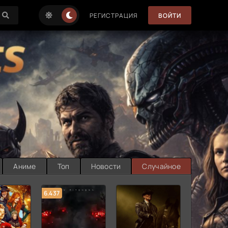
РЕГИСТРАЦИЯ
ВОЙТИ
Аниме
Топ
Новости
Случайное
6.437
7.187