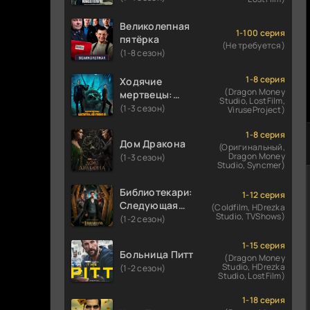
Великолепная
1-100 серия
пятёрка
(Не требуется)
(1-8 сезон)
1-8 серия
Ходячие
(Dragon Money
мертвецы:
Studio, LostFilm,
Мертвый
(1-3 сезон)
ViruseProject)
город
1-8 серия
Дом Дракона
(Оригинальный,
Dragon Money
(1-3 сезон)
Studio, Syncmer)
Библиотекари:
1-12 серия
Следующая
(Coldfilm, HDrezka
Studio, TVShows)
глава
(1-2 сезон)
1-15 серия
Больница Питт
(Dragon Money
Studio, HDrezka
(1-2 сезон)
Studio, LostFilm)
1-18 серия