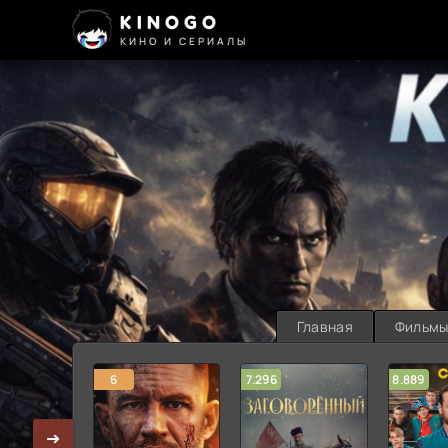
KINOGO
КИНО И СЕРИАЛЫ
Главная
Фильм
6
7.296
8.889