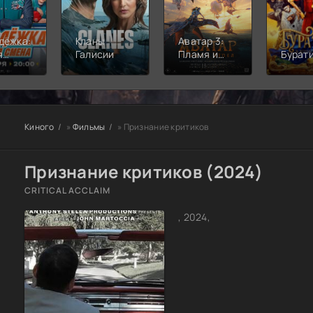
дёжка:
Кланы
Аватар 3:
я
Галисии
Пламя и
Бурат
а
пепел
Киного
»
Фильмы
» Признание критиков
Признание критиков (2024)
CRITICAL ACCLAIM
, 2024,