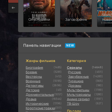
Моло
Опустошение
Заговорённый
Нова
смен
Панель навигации
Жанры фильмов
Категория
Биография
(1485)
Сериалы
(14649)
Боевик
(5281)
Русские
(4511)
Вестерны
(412)
Зарубежные
(14283)
Военные
(1095)
Турецкие
(565)
Детективы
(2696)
Дорамы
(180)
Детские
(43)
Мультфильмы
(1789)
Документальные
(1057)
Мультсериалы
(1280)
Драма
(16544)
Аниме сериал
(1397)
Исторические
(1396)
ТВ-Шоу
(627)
Короткометражки
(317)
По году