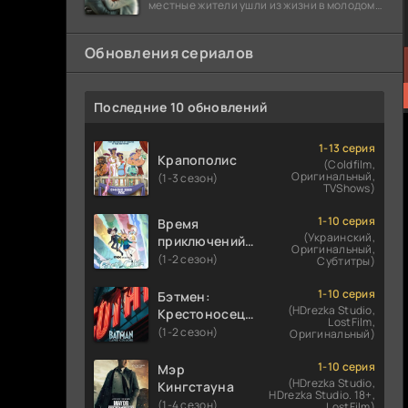
местные жители ушли из жизни в молодом
возрасте. Разговоры о взрывах атомной
бомбы
Обновления сериалов
Последние 10 обновлений
1-13 серия
Крапополис
(Coldfilm,
Оригинальный,
(1-3 сезон)
TVShows)
1-10 серия
Время
(Украинский,
приключений:
Оригинальный,
Фионна и Кейк
(1-2 сезон)
Субтитры)
1-10 серия
Бэтмен:
(HDrezka Studio,
Крестоносец в
LostFilm,
плаще
(1-2 сезон)
Оригинальный)
1-10 серия
Мэр
(HDrezka Studio,
Кингстауна
HDrezka Studio. 18+,
(1-4 сезон)
LostFilm)