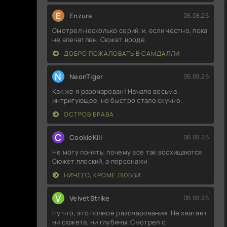
E
Enzura
06.08.26
Смотрел несколько серий, и, если честно, пока
не впечатлен. Сюжет вроде
ДОБРО ПОЖАЛОВАТЬ В САМДАЛЛИ
N
NeonTiger
06.08.26
Как же я разочарован! Начало весьма
интригующее, но быстро стало скучно.
ОСТРОВ БРАВА
C
CookieKill
06.08.26
Не могу понять, почему все так восхищаются.
Сюжет плоский, а персонажи
НИЧЕГО, КРОМЕ ЛЮБВИ
V
VelvetStrike
06.08.26
Ну что, это полное разочарование. Не хватает
ни сюжета, ни глубины. Смотрел с