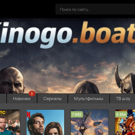
3
ы
Новинки
Сериалы
Мультфильмы
ТВ шоу
7.692
6.654