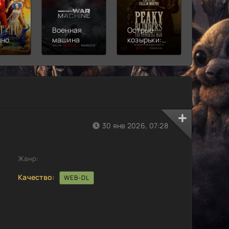
Военная
Острые
Чебура
ино
машина
козырьки:
2
Бессмертный
человек
30 янв 2026, 07:28
Жанр:
Качество:
WEB-DL