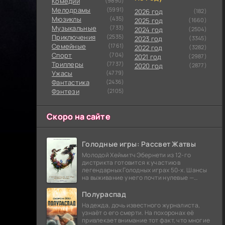
Комедии
(9890)
Мелодрамы
(5991)
2026 год
(182)
Мюзиклы
(435)
2025 год
(1660)
Музыкальные
(733)
2024 год
(2504)
Приключения
(2535)
2023 год
(3345)
Семейные
(1761)
2022 год
(3282)
Cпорт
(704)
2021 год
(2987)
Триллеры
(7737)
2020 год
(2877)
Ужасы
(4779)
Фантастика
(2436)
Фэнтези
(2105)
Скоро на сайте
Голодные игры: Рассвет Жатвы
Молодой Хеймитч Эбернети из 12-го
дистрикта готовится к участию в
легендарных Голодных играх 50-х. Шансы
на выживание у него почти нулевые —
последний трибут из его района одержал
победу еще сорок
Полураспад
Надежда, дочь известного журналиста,
узнаёт о его смерти. На похоронах её
привлекает внимание тот факт, что многие