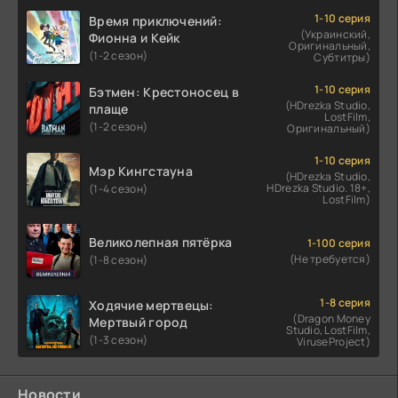
1-10 серия
Время приключений:
(Украинский,
Фионна и Кейк
Оригинальный,
(1-2 сезон)
Субтитры)
1-10 серия
Бэтмен: Крестоносец в
(HDrezka Studio,
плаще
LostFilm,
(1-2 сезон)
Оригинальный)
1-10 серия
Мэр Кингстауна
(HDrezka Studio,
HDrezka Studio. 18+,
(1-4 сезон)
LostFilm)
Великолепная пятёрка
1-100 серия
(Не требуется)
(1-8 сезон)
1-8 серия
Ходячие мертвецы:
(Dragon Money
Мертвый город
Studio, LostFilm,
(1-3 сезон)
ViruseProject)
Новости