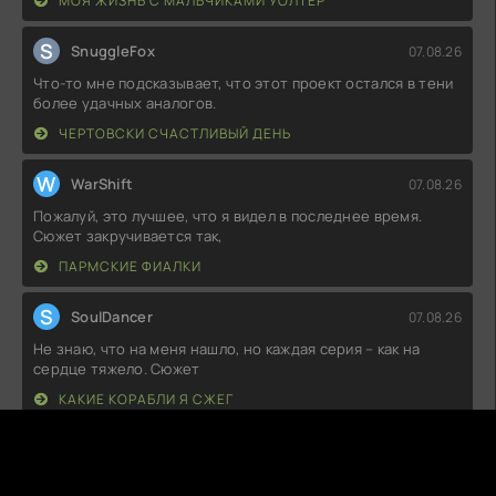
МОЯ ЖИЗНЬ С МАЛЬЧИКАМИ УОЛТЕР
S
SnuggleFox
07.08.26
Что-то мне подсказывает, что этот проект остался в тени
более удачных аналогов.
ЧЕРТОВСКИ СЧАСТЛИВЫЙ ДЕНЬ
W
WarShift
07.08.26
Пожалуй, это лучшее, что я видел в последнее время.
Сюжет закручивается так,
ПАРМСКИЕ ФИАЛКИ
S
SoulDancer
07.08.26
Не знаю, что на меня нашло, но каждая серия – как на
сердце тяжело. Сюжет
КАКИЕ КОРАБЛИ Я СЖЕГ
C
ChocoLava
07.08.26
Каждый эпизод словно затягивает в пучину сюжета, но