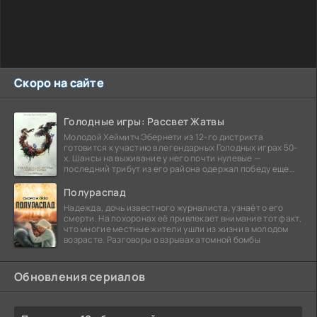
Скоро на сайте
Голодные игры: Рассвет Жатвы
Молодой Хеймитч Эбернети из 12-го дистрикта
готовится к участию в легендарных Голодных играх 50-
х. Шансы на выживание у него почти нулевые —
последний трибут из его района одержал победу еще
сорок
Полураспад
Надежда, дочь известного журналиста, узнаёт о его
смерти. На похоронах её привлекает внимание тот факт,
что многие местные жители ушли из жизни в молодом
возрасте. Разговоры о взрывах атомной бомбы
Обновления сериалов