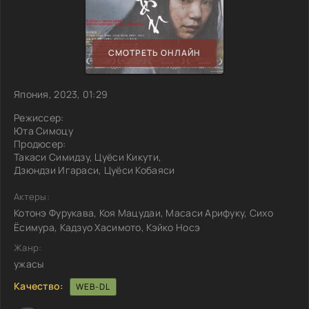
СМОТРЕТЬ ОНЛАЙН
Япония, 2023, 01:29
Режиссер:
Юта Симоцу
Продюсер:
Такаси Симидзу, Цуёси Кикути,
Дзюндзи Игараси, Цуёси Кобаяси
Актеры:
Котонэ Фурукава, Коя Мацудаи, Масаси Арифуку, Сихо
Ёсимура, Кадзуо Хасимото, Кэйко Носэ
Жанр:
ужасы
Качество:
WEB-DL