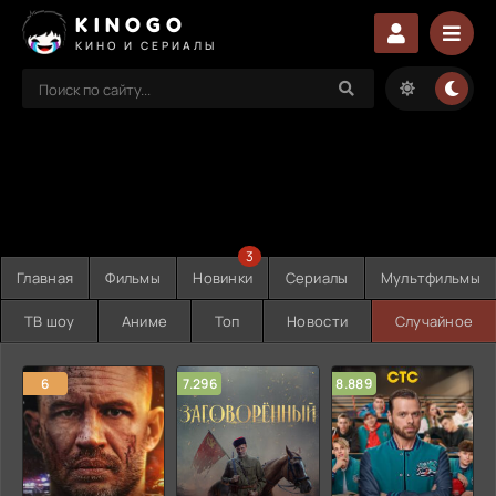
KINOGO
КИНО И СЕРИАЛЫ
3
Главная
Фильмы
Новинки
Сериалы
Мультфильмы
ТВ шоу
Аниме
Топ
Новости
Случайное
6
7.296
8.889