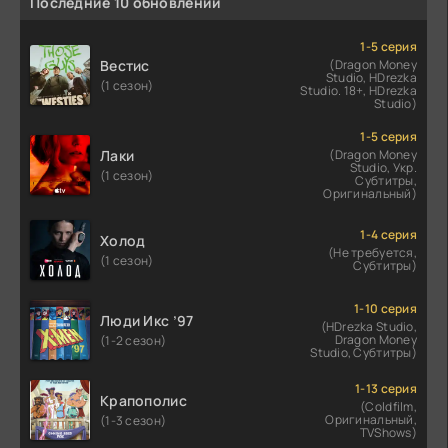
Последние 10 обновлений
1-5 серия
Вестис
(Dragon Money
Studio, HDrezka
(1 сезон)
Studio. 18+, HDrezka
Studio)
1-5 серия
Лаки
(Dragon Money
Studio, Укр.
(1 сезон)
Субтитры,
Оригинальный)
1-4 серия
Холод
(Не требуется,
(1 сезон)
Субтитры)
1-10 серия
Люди Икс ’97
(HDrezka Studio,
Dragon Money
(1-2 сезон)
Studio, Субтитры)
1-13 серия
Крапополис
(Coldfilm,
Оригинальный,
(1-3 сезон)
TVShows)