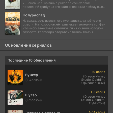
х. Шансы на выживание у него почти нулевые —
последний трибут из его района одержал победу еще
сорок
Полураспад
Надежда, дочь известного журналиста, узнаёт о его
смерти. На похоронах её привлекает внимание тот факт,
что многие местные жители ушли из жизни в молодом
возрасте. Разговоры о взрывах атомной бомбы
Обновления сериалов
Последние 10 обновлений
1-10 серия
Бункер
(Dragon Money
Studio, Coldfilm,
(1-3 сезон)
Оригинальный)
1-8 серия
Шугар
(Dragon Money
Studio, Coldfilm,
(1-2 сезон)
Субтитры)
1-34 серия
Легенда о розовых