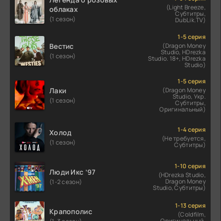
(Light Breeze,
облаках
Субтитры,
(1 сезон)
DubLik.TV)
1-5 серия
Вестис
(Dragon Money
Studio, HDrezka
(1 сезон)
Studio. 18+, HDrezka
Studio)
1-5 серия
Лаки
(Dragon Money
Studio, Укр.
(1 сезон)
Субтитры,
Оригинальный)
1-4 серия
Холод
(Не требуется,
(1 сезон)
Субтитры)
1-10 серия
Люди Икс ’97
(HDrezka Studio,
Dragon Money
(1-2 сезон)
Studio, Субтитры)
1-13 серия
Крапополис
(Coldfilm,
Оригинальный,