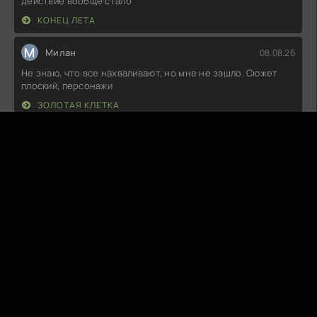
действие вообще стало
КОНЕЦ ЛЕТА
М
Милан
08.08.26
Не знаю, что все нахваливают, но мне не зашло. Сюжет
плоский, персонажи
ЗОЛОТАЯ КЛЕТКА
T
Thaloria
08.08.26
Ну что, посмотрел я эту новинку, и, честно говоря, ожидал
большего. Сюжет вроде
ОКТАГОН