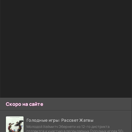
Скоро на сайте
Голодные игры: Рассвет Жатвы
Молодой Хеймитч Эбернети из 12-го дистрикта
готовится к участию в легендарных Голодных играх 50-