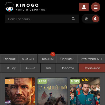
KINOGO
КИНО И СЕРИАЛЫ
3
Главная
Фильмы
Новинки
Сериалы
Мультфильмы
ТВ шоу
Аниме
Топ
Новости
Случайное
6
7.296
8.889