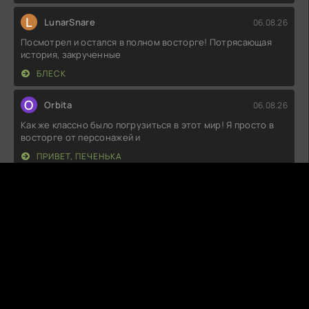
L
LunarSnare
06.08.26
Посмотрел и остался в полном восторге! Потрясающая
история, закрученные
БЛЕСК
O
Orbita
06.08.26
Как же классно было погрузиться в этот мир! Я просто в
восторге от персонажей и
ПРИВЕТ, ПЕЧЕНЬКА
A
AngelDecay
06.08.26
Сначала думал, что это будет очередная ерунда, но в
итоге затянуло. Задумка
ОТЧЁТ О БУЙСТВЕ ДУХОВ