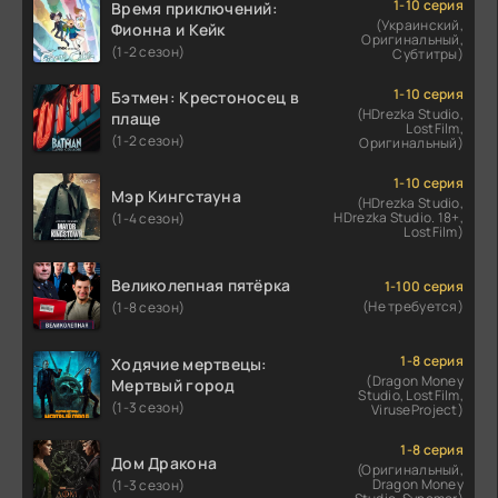
1-10 серия
Время приключений:
(Украинский,
Фионна и Кейк
Оригинальный,
(1-2 сезон)
Субтитры)
1-10 серия
Бэтмен: Крестоносец в
(HDrezka Studio,
плаще
LostFilm,
(1-2 сезон)
Оригинальный)
1-10 серия
Мэр Кингстауна
(HDrezka Studio,
HDrezka Studio. 18+,
(1-4 сезон)
LostFilm)
Великолепная пятёрка
1-100 серия
(Не требуется)
(1-8 сезон)
1-8 серия
Ходячие мертвецы:
(Dragon Money
Мертвый город
Studio, LostFilm,
(1-3 сезон)
ViruseProject)
1-8 серия
Дом Дракона
(Оригинальный,
Dragon Money
(1-3 сезон)