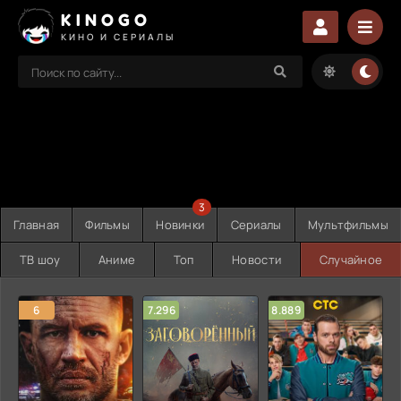
KINOGO
КИНО И СЕРИАЛЫ
3
Главная
Фильмы
Новинки
Сериалы
Мультфильмы
ТВ шоу
Аниме
Топ
Новости
Случайное
6
7.296
8.889