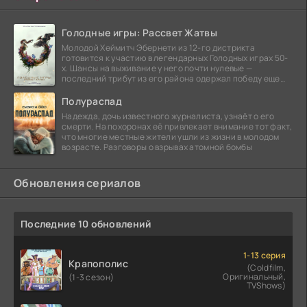
Голодные игры: Рассвет Жатвы
Молодой Хеймитч Эбернети из 12-го дистрикта
готовится к участию в легендарных Голодных играх 50-
х. Шансы на выживание у него почти нулевые —
последний трибут из его района одержал победу еще
сорок
Полураспад
Надежда, дочь известного журналиста, узнаёт о его
смерти. На похоронах её привлекает внимание тот факт,
что многие местные жители ушли из жизни в молодом
возрасте. Разговоры о взрывах атомной бомбы
Обновления сериалов
Последние 10 обновлений
1-13 серия
Крапополис
(Coldfilm,
Оригинальный,
(1-3 сезон)
TVShows)