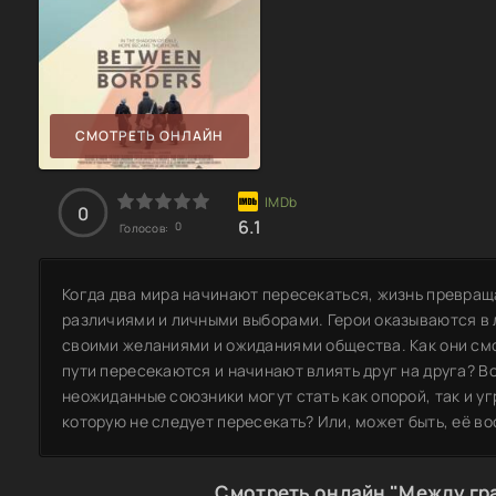
СМОТРЕТЬ ОНЛАЙН
0
6.1
0
Голосов:
Когда два мира начинают пересекаться, жизнь превращ
различиями и личными выборами. Герои оказываются в 
своими желаниями и ожиданиями общества. Как они смог
пути пересекаются и начинают влиять друг на друга? В
неожиданные союзники могут стать как опорой, так и уг
которую не следует пересекать? Или, может быть, её в
Смотреть онлайн "Между гр