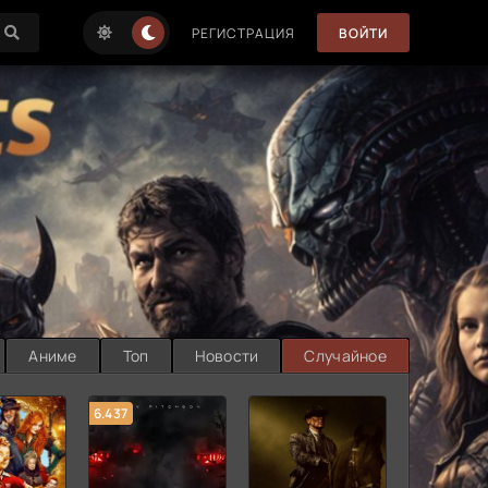
РЕГИСТРАЦИЯ
ВОЙТИ
Аниме
Топ
Новости
Случайное
6.437
7.187