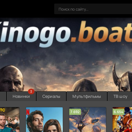
3
ы
Новинки
Сериалы
Мультфильмы
ТВ шоу
7.692
6.654