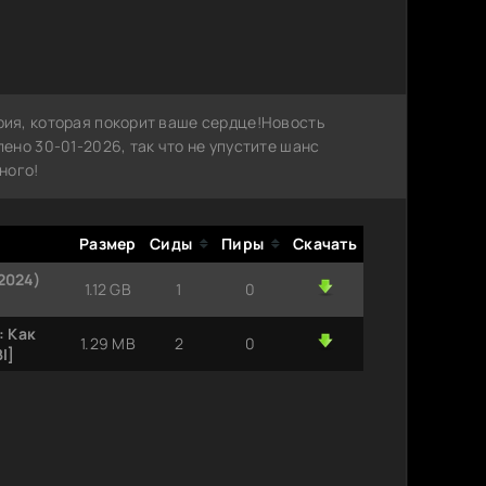
ия, которая покорит ваше сердце!Новость
но 30-01-2026, так что не упустите шанс
ного!
Размер
Сиды
Пиры
Скачать
2024)
1.12 GB
1
0
: Как
1.29 MB
2
0
I]