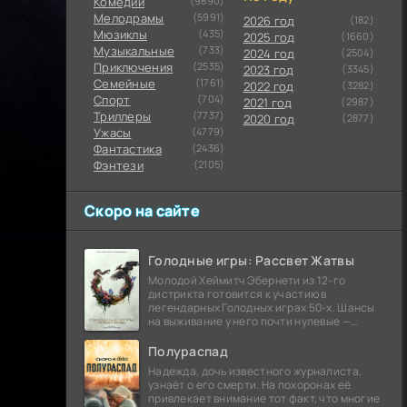
Комедии
(9890)
Мелодрамы
(5991)
2026 год
(182)
Мюзиклы
(435)
2025 год
(1660)
Музыкальные
(733)
2024 год
(2504)
Приключения
(2535)
2023 год
(3345)
Семейные
(1761)
2022 год
(3282)
Cпорт
(704)
2021 год
(2987)
Триллеры
(7737)
2020 год
(2877)
Ужасы
(4779)
Фантастика
(2436)
Фэнтези
(2105)
Скоро на сайте
Голодные игры: Рассвет Жатвы
Молодой Хеймитч Эбернети из 12-го
дистрикта готовится к участию в
легендарных Голодных играх 50-х. Шансы
на выживание у него почти нулевые —
последний трибут из его района одержал
победу еще сорок
Полураспад
Надежда, дочь известного журналиста,
узнаёт о его смерти. На похоронах её
привлекает внимание тот факт, что многие