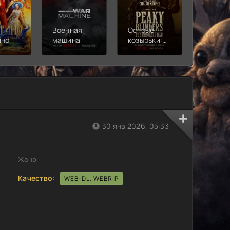
Военная
Острые
Чебура
ино
машина
козырьки:
2
Бессмертный
человек
30 янв 2026, 05:33
Жанр:
Качество:
WEB-DL, WEBRIP