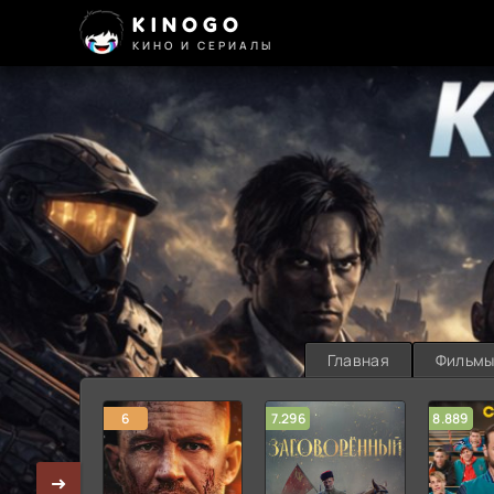
KINOGO
КИНО И СЕРИАЛЫ
Главная
Фильм
6
7.296
8.889