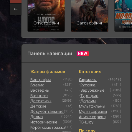
Моло
Опустошение
Заговорённый
Нова
смен
Панель навигации
Жанры фильмов
Категория
Биография
(1485)
Сериалы
(14649)
Боевик
(5281)
Русские
(4511)
Вестерны
(412)
Зарубежные
(14283)
Военные
(1095)
Турецкие
(565)
Детективы
(2696)
Дорамы
(180)
Детские
(43)
Мультфильмы
(1789)
Документальные
(1057)
Мультсериалы
(1280)
Драма
(16544)
Аниме сериал
(1397)
Исторические
(1396)
ТВ-Шоу
(627)
Короткометражки
(317)
По году