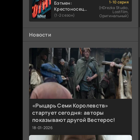
1-10 серия
Бэтмен:
(HDrezka Studio,
Крестоносец в
LostFilm,
плаще
(1-2 сезон)
Оригинальный)
Новости
«Рыцарь Семи Королевств»
стартует сегодня: авторы
показывают другой Вестерос!
18-01-2026