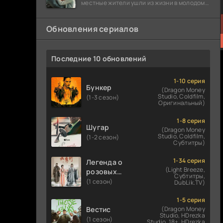
местные жители ушли из жизни в молодом
возрасте. Разговоры о взрывах атомной
бомбы
Обновления сериалов
Последние 10 обновлений
1-10 серия
Бункер
(Dragon Money
Studio, Coldfilm,
(1-3 сезон)
Оригинальный)
1-8 серия
Шугар
(Dragon Money
Studio, Coldfilm,
(1-2 сезон)
Субтитры)
1-34 серия
Легенда о
(Light Breeze,
розовых
Субтитры,
облаках
(1 сезон)
DubLik.TV)
1-5 серия
Вестис
(Dragon Money
Studio, HDrezka
(1 сезон)
Studio. 18+, HDrezka