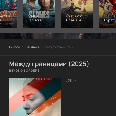
дёжка:
Кланы
Аватар 3:
я
Галисии
Пламя и
Бурат
а
пепел
Киного
»
Фильмы
» Между границами
Между границами (2025)
BEYOND BORDERS
, 2025,