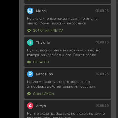
М
Милан
08.08.26
Не знаю, что все нахваливают, но мне не
зашло. Сюжет плоский, персонажи
ЗОЛОТАЯ КЛЕТКА
T
Thaloria
08.08.26
Ну что, посмотрел я эту новинку, и, честно
говоря, ожидал большего. Сюжет вроде
ОКТАГОН
P
PandaBoo
07.08.26
Не могу сказать, что это шедевр, но
атмосфера действительно интересная.
СНЫ АЛИСЫ
A
Arvyn
07.08.26
Ну, что сказать… Задумка неплохая, но как-то
всё затянуто. Персонажи