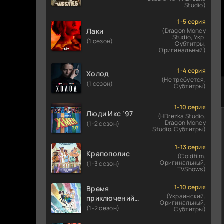
Studio)
1-5 серия
Лаки
(Dragon Money
Studio, Укр.
(1 сезон)
Субтитры,
Оригинальный)
1-4 серия
Холод
(Не требуется,
(1 сезон)
Субтитры)
1-10 серия
Люди Икс ’97
(HDrezka Studio,
Dragon Money
(1-2 сезон)
Studio, Субтитры)
1-13 серия
Крапополис
(Coldfilm,
Оригинальный,
(1-3 сезон)
TVShows)
1-10 серия
Время
(Украинский,
приключений:
Оригинальный,
Фионна и Кейк
(1-2 сезон)
Субтитры)