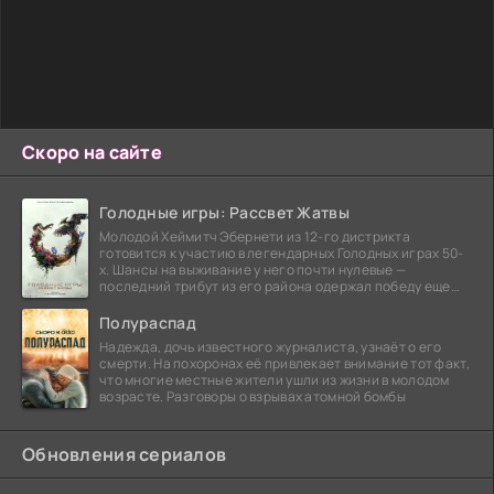
Скоро на сайте
Голодные игры: Рассвет Жатвы
Молодой Хеймитч Эбернети из 12-го дистрикта
готовится к участию в легендарных Голодных играх 50-
х. Шансы на выживание у него почти нулевые —
последний трибут из его района одержал победу еще
сорок
Полураспад
Надежда, дочь известного журналиста, узнаёт о его
смерти. На похоронах её привлекает внимание тот факт,
что многие местные жители ушли из жизни в молодом
возрасте. Разговоры о взрывах атомной бомбы
Обновления сериалов