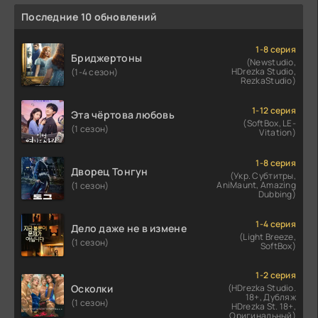
Последние 10 обновлений
1-8 серия
Бриджертоны
(Newstudio,
HDrezka Studio,
(1-4 сезон)
RezkaStudio)
1-12 серия
Эта чёртова любовь
(SoftBox, LE-
(1 сезон)
Vitation)
1-8 серия
Дворец Тонгун
(Укр. Субтитры,
AniMaunt, Amazing
(1 сезон)
Dubbing)
1-4 серия
Дело даже не в измене
(Light Breeze,
(1 сезон)
SoftBox)
1-2 серия
Осколки
(HDrezka Studio.
18+, Дубляж
(1 сезон)
HDrezka St. 18+,
Оригинальный)