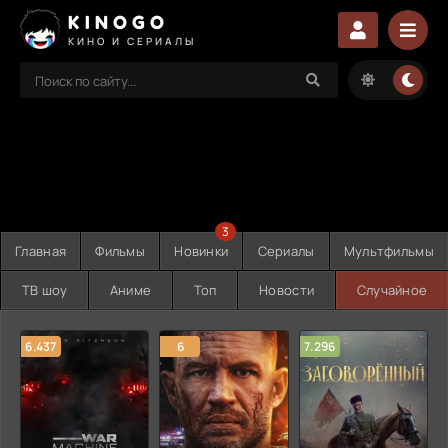
KINOGO
КИНО И СЕРИАЛЫ
3
Главная
Фильмы
Новинки
Сериалы
Мультфильмы
ТВ шоу
Аниме
Топ
Новости
Случайное
6.437
6
7.296