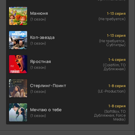
Манюня
1-13 серия
(Не требуется)
(1 сезон)
1-13 серия
Коп-звезда
(Не требуется,
(1 сезон)
Субтитры)
1-4 серия
Яростная
(Coldfilm, ТО
(1 сезон)
Дубляжная)
Стерлинг-Поинт
1-8 серия
(LE-Production)
(1 сезон)
1-8 серия
Мечтаю о тебе
(SoftBox, ТО
Дубляжная, Force
(1 сезон)
Media)