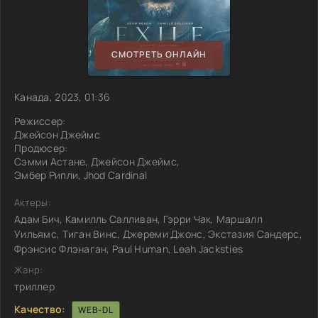
СМОТРЕТЬ ОНЛАЙН
Канада, 2023, 01:36
Режиссер:
Джейсон Джеймс
Продюсер:
Сэмми Астане, Джейсон Джеймс,
Эмбер Рипли, Jhod Cardinal
Актеры:
Адам Бич, Камилль Салливан, Гэрри Чак, Маршалл
Уильямс, Тиган Винс, Джереми Джонс, Экстазия Сандерс,
Фрэнсис Флэнаган, Paul Human, Leah Jacksties
Жанр:
триллер
Качество:
WEB-DL