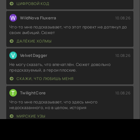
ЦИФРОВОЙ КОД
W
WildNova Fluxerra
10.08.26
Что-то мне подсказывает, что этот проект не дотянул до
своих амбиций. Сюжет
ДАЛЁКИЕ ХОЛМЫ
V
VelvetDagger
10.08.26
Не могу сказать, что впечатлён. Сюжет довольно
предсказуемый, а герои плоские.
СКАЖИ, ЧТО ЛЮБИШЬ МЕНЯ
T
TwilightCore
10.08.26
Что-то мне подсказывает, что здесь много
недосказанного, но в целом, история
МИРСКИЕ УЗЫ
S
SilentReticle
10.08.26
Не знаю, какой восторг вызывают все эти повороты