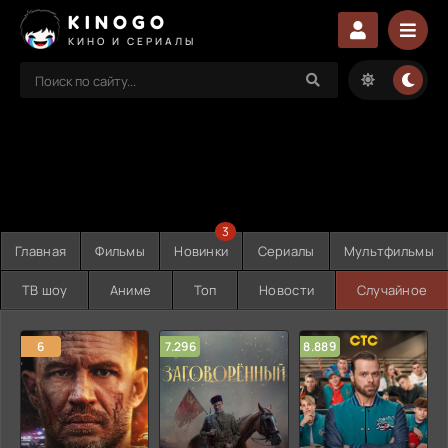
KINOGO
КИНО И СЕРИАЛЫ
3
Главная
Фильмы
Новинки
Сериалы
Мультфильмы
ТВ шоу
Аниме
Топ
Новости
Случайное
6
7.296
8.889