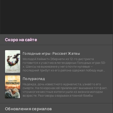
Скоро на сайте
Голодные игры: Рассвет Жатвы
Молодой Хеймитч Эбернети из 12-го дистрикта
готовится к участию в легендарных Голодных играх 50-
х. Шансы на выживание у него почти нулевые —
последний трибут из его района одержал победу еще
сорок
Полураспад
Надежда, дочь известного журналиста, узнаёт о его
смерти. На похоронах её привлекает внимание тот факт,
что многие местные жители ушли из жизни в молодом
возрасте. Разговоры о взрывах атомной бомбы
Обновления сериалов