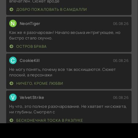
впечатлен. Сюжет вроде
ДОБРО ПОЖАЛОВАТЬ В САМДАЛЛИ
N
NeonTiger
06.08.26
Как же я разочарован! Начало весьма интригующее, но
быстро стало скучно.
ОСТРОВ БРАВА
C
CookieKill
06.08.26
Не могу понять, почему все так восхищаются. Сюжет
плоский, а персонажи
НИЧЕГО, КРОМЕ ЛЮБВИ
V
VelvetStrike
06.08.26
Ну что, это полное разочарование. Не хватает ни сюжета,
ни глубины. Смотрел с
БЕСКОНЕЧНАЯ ТОСКА В РАЗЛУКЕ
L
LunarSnare
06.08.26