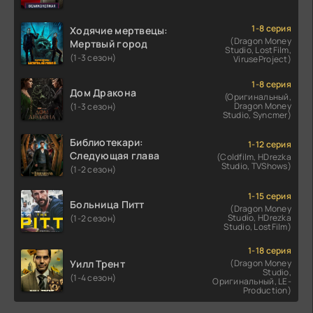
1-8 серия
Ходячие мертвецы:
(Dragon Money
Мертвый город
Studio, LostFilm,
(1-3 сезон)
ViruseProject)
1-8 серия
Дом Дракона
(Оригинальный,
Dragon Money
(1-3 сезон)
Studio, Syncmer)
Библиотекари:
1-12 серия
Следующая глава
(Coldfilm, HDrezka
Studio, TVShows)
(1-2 сезон)
1-15 серия
Больница Питт
(Dragon Money
Studio, HDrezka
(1-2 сезон)
Studio, LostFilm)
1-18 серия
Уилл Трент
(Dragon Money
Studio,
(1-4 сезон)
Оригинальный, LE-
Production)