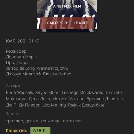
СМОТРЕТЬ ОНЛАЙН
ЮАР, 2021, 01:47
Режиссер:
Донован Марш
Продюсер:
Jarrod de Jong, Wayne Fitzjohn,
Джозуа Мальэрб, Люсия Мейер
Актеры:
Erica Wessels, Хлуби Мбоя, Leshego Molokwane, Nomvelo
Makhanya, Деон Лотз, Мотуси Магано, Брендон Дэниелс,
Дж.П. Ду Плесси, Lizz Meiring, Рафик Джаджбхай
Жанр:
триллер, драма, криминал, детектив
Качество:
WEB-DL