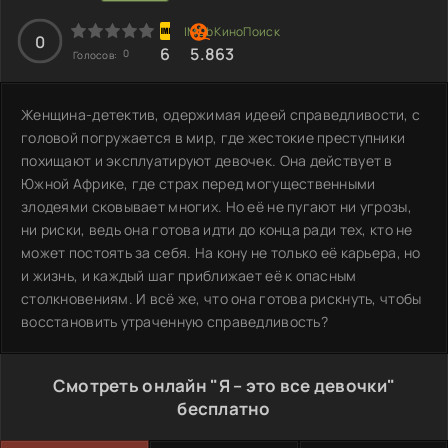
0
6
5.863
0
Голосов:
Женщина-детектив, одержимая идеей справедливости, с
головой погружается в мир, где жестокие преступники
похищают и эксплуатируют девочек. Она действует в
Южной Африке, где страх перед могущественными
злодеями сковывает многих. Но её не пугают ни угрозы,
ни риски, ведь она готова идти до конца ради тех, кто не
может постоять за себя. На кону не только её карьера, но
и жизнь, и каждый шаг приближает её к опасным
столкновениям. И всё же, что она готова рискнуть, чтобы
восстановить утраченную справедливость?
Смотреть онлайн "Я – это все девочки"
бесплатно