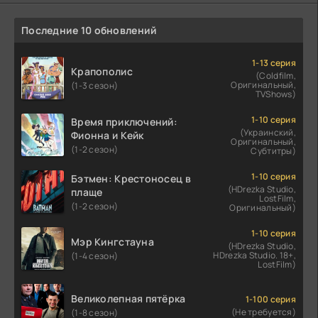
Последние 10 обновлений
1-13 серия
Крапополис
(Coldfilm,
Оригинальный,
(1-3 сезон)
TVShows)
1-10 серия
Время приключений:
(Украинский,
Фионна и Кейк
Оригинальный,
(1-2 сезон)
Субтитры)
1-10 серия
Бэтмен: Крестоносец в
(HDrezka Studio,
плаще
LostFilm,
(1-2 сезон)
Оригинальный)
1-10 серия
Мэр Кингстауна
(HDrezka Studio,
HDrezka Studio. 18+,
(1-4 сезон)
LostFilm)
Великолепная пятёрка
1-100 серия
(Не требуется)
(1-8 сезон)