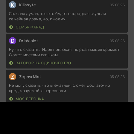
K
Killabyte
05.08.26
Сначала думал, что это будет очередная скучная
семейная драма, но, к моему
СЕМЬЯ ФАРАД
D
DripViolet
05.08.26
Ну, что сказать... Идея неплохая, но реализация хромает.
Сюжет местами слишком
ЗАГОВОР НА ОДИНОЧЕСТВО
Z
ZephyrMist
05.08.26
Не могу сказать, что впечатлён. Сюжет достаточно
предсказуемый, а персонажи
МОЯ ДЕВОЧКА
P
PeachyMood
05.08.26
Не знаю, как вы, но мне очень понравилось! Сюжет
закрученный, герои — живые,