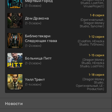
Мертвый город
Studio, LostFilm,
(1-3 сезон)
ViruseProject)
1-8 серия
Дом Дракона
(Оригинальный,
Dragon Money
(1-3 сезон)
Studio, Syncmer)
Библиотекари:
1-12 серия
Следующая глава
(Coldfilm, HDrezka
Studio, TVShows)
(1-2 сезон)
1-15 серия
Больница Питт
(Dragon Money
Studio, HDrezka
(1-2 сезон)
Studio, LostFilm)
1-18 серия
Уилл Трент
(Dragon Money
Studio,
(1-4 сезон)
Оригинальный, LE-
Production)
Новости