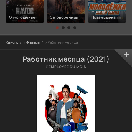
Молодёжка:
Опустошение
Заговорённый
Новая смена
Киного
»
Фильмы
» Работник месяца
Работник месяца (2021)
L'EMPLOYÉE DU MOIS