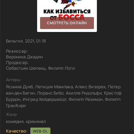
СМОТРЕТЬ ОНЛАЙН
Бельгия, 2021, 01:18
Режиссер:
Вероника Джадин
Продюсер:
Себастьян Шеленц, Филипп Логи
Актеры:
Ясмина Дуиб, Летиция Мампака, Алекс Визорек, Петер
ван ден Бегин, Лоранс Бибо, Акилле Ридольфи, Кристоф
Бурдон, Ингрид Хейдершейдт, Филипп Резимон, Филипп
Гран’Анри
Жанр:
комедия, криминал
Качество:
WEB-DL