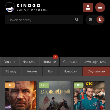
KINOGO
КИНО И СЕРИАЛЫ
3
Главная
Фильмы
Новинки
Сериалы
Мультфильмы
ТВ шоу
Аниме
Топ
Новости
Случайное
6
7.296
8.889