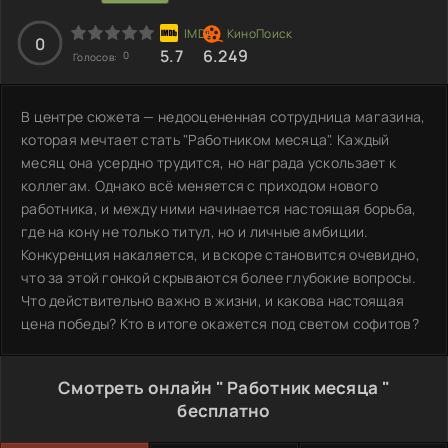
0
5.7
6.249
0
Голосов:
В центре сюжета — недооцененная сотрудница магазина,
которая мечтает стать "Работником месяца". Каждый
месяц она усердно трудится, но награда ускользает к
коллегам. Однако всё меняется с приходом нового
работника, и между ними начинается настоящая борьба,
где на кону не только титул, но и личные амбиции.
Конкуренция накаляется, и вскоре становится очевидно,
что за этой гонкой скрываются более глубокие вопросы.
Что действительно важно в жизни, и какова настоящая
цена победы? Кто в итоге окажется под светом софитов?
Смотреть онлайн " Работник месяца "
бесплатно