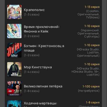
1-13 серия
Крапополис
(Coldfilm,
Оригинальный,
(1-3 сезон)
TVShows)
1-10 серия
Время приключений:
(Украинский,
Фионна и Кейк
Оригинальный,
(1-2 сезон)
Субтитры)
1-10 серия
Бэтмен: Крестоносец в
(HDrezka Studio,
плаще
LostFilm,
(1-2 сезон)
Оригинальный)
1-10 серия
Мэр Кингстауна
(HDrezka Studio,
HDrezka Studio. 18+,
(1-4 сезон)
LostFilm)
Великолепная пятёрка
1-100 серия
(Не требуется)
(1-8 сезон)
1-8 серия
Ходячие мертвецы:
(Dragon Money