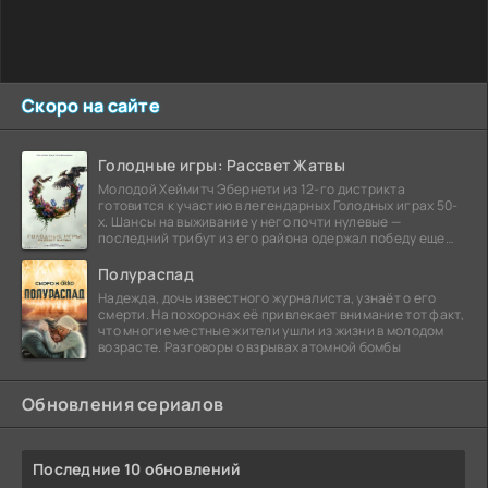
Скоро на сайте
Голодные игры: Рассвет Жатвы
Молодой Хеймитч Эбернети из 12-го дистрикта
готовится к участию в легендарных Голодных играх 50-
х. Шансы на выживание у него почти нулевые —
последний трибут из его района одержал победу еще
сорок
Полураспад
Надежда, дочь известного журналиста, узнаёт о его
смерти. На похоронах её привлекает внимание тот факт,
что многие местные жители ушли из жизни в молодом
возрасте. Разговоры о взрывах атомной бомбы
Обновления сериалов
Последние 10 обновлений