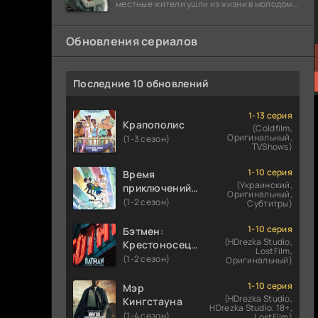
местные жители ушли из жизни в молодом
возрасте. Разговоры о взрывах атомной
бомбы
Обновления сериалов
Последние 10 обновлений
1-13 серия
Крапополис
(Coldfilm,
Оригинальный,
(1-3 сезон)
TVShows)
1-10 серия
Время
(Украинский,
приключений:
Оригинальный,
Фионна и Кейк
(1-2 сезон)
Субтитры)
1-10 серия
Бэтмен:
(HDrezka Studio,
Крестоносец в
LostFilm,
плаще
(1-2 сезон)
Оригинальный)
1-10 серия
Мэр
(HDrezka Studio,
Кингстауна
HDrezka Studio. 18+,
(1-4 сезон)
LostFilm)