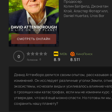
Продюсер:
Колин Батфилд, Джонатан
Клэй, Аластер Фотергилл,
Daniel Huertas, Uros Bor
СМОТРЕТЬ ОНЛАЙН
0
8.9
8.511
0
Голосов:
Дэвид Аттенборо делится своим опытом, рассказывая о
изменений. Он исследует различные уголки Земли, отме
экосистемы, исчезали виды и усиливалось влияние чел
о грозящих нам катастрофах, если мы не изменим курс.
утверждая, что всё ещё можно спасти. Но готовы ли мы
сохранить нашу планету?