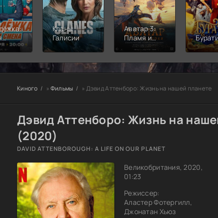
дёжка:
Кланы
Аватар 3:
я
Галисии
Пламя и
Бурат
а
пепел
Киного
»
Фильмы
» Дэвид Аттенборо: Жизнь на нашей планете
Дэвид Аттенборо: Жизнь на наше
(2020)
DAVID ATTENBOROUGH: A LIFE ON OUR PLANET
Великобритания, 2020,
01:23
Режиссер:
Аластер Фотергилл,
Джонатан Хьюз