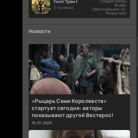
Уилл Трент
(Dragon Money
Studio,
(1-4 сезон)
Оригинальный, LE-
Production)
Новости
«Рыцарь Семи Королевств»
стартует сегодня: авторы
показывают другой Вестерос!
18-01-2026