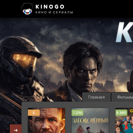
KINOGO
КИНО И СЕРИАЛЫ
Главная
Фильм
6
7.296
8.889