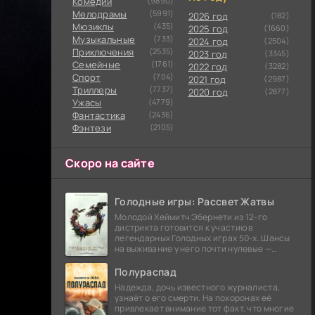
Комедии
(9890)
Мелодрамы
(5991)
2026 год
(182)
Мюзиклы
(435)
2025 год
(1660)
Музыкальные
(733)
2024 год
(2504)
Приключения
(2535)
2023 год
(3345)
Семейные
(1761)
2022 год
(3282)
Cпорт
(704)
2021 год
(2987)
Триллеры
(7737)
2020 год
(2877)
Ужасы
(4779)
Фантастика
(2436)
Фэнтези
(2105)
Скоро на сайте
Голодные игры: Рассвет Жатвы
Молодой Хеймитч Эбернети из 12-го
дистрикта готовится к участию в
легендарных Голодных играх 50-х. Шансы
на выживание у него почти нулевые —
последний трибут из его района одержал
победу еще сорок
Полураспад
Надежда, дочь известного журналиста,
узнаёт о его смерти. На похоронах её
привлекает внимание тот факт, что многие