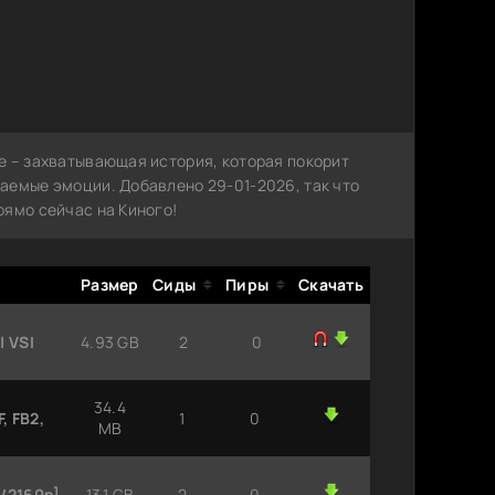
е – захватывающая история, которая покорит
аемые эмоции. Добавлено 29-01-2026, так что
рямо сейчас на Киного!
Размер
Сиды
Пиры
Скачать
| VSI
4.93 GB
2
0
34.4
, FB2,
1
0
MB
5/2160p]
13.1 GB
2
0