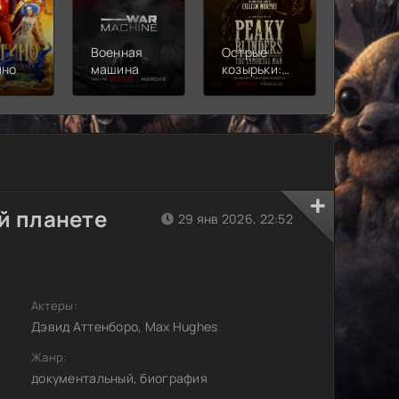
Военная
Острые
Чебура
ино
машина
козырьки:
2
Бессмертный
человек
й планете
29 янв 2026, 22:52
Актеры:
Дэвид Аттенборо, Max Hughes
Жанр:
документальный, биография