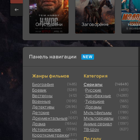
Моло
Опустошение
Заговорённый
Нова
смен
Панель навигации
Жанры фильмов
Категория
Биография
(1485)
Сериалы
(14649)
Боевик
(5281)
Русские
(4511)
Вестерны
(412)
Зарубежные
(14283)
Военные
(1095)
Турецкие
(565)
Детективы
(2696)
Дорамы
(180)
Детские
(43)
Мультфильмы
(1789)
Документальные
(1057)
Мультсериалы
(1280)
Драма
(16544)
Аниме сериал
(1397)
Исторические
(1396)
ТВ-Шоу
(627)
Короткометражки
(317)
По году