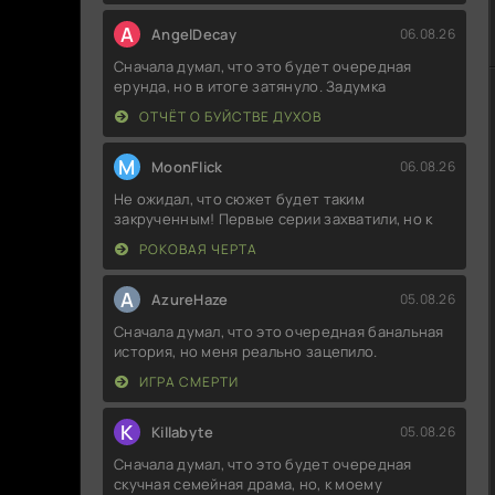
A
AngelDecay
06.08.26
Сначала думал, что это будет очередная
ерунда, но в итоге затянуло. Задумка
ОТЧЁТ О БУЙСТВЕ ДУХОВ
M
MoonFlick
06.08.26
Не ожидал, что сюжет будет таким
закрученным! Первые серии захватили, но к
РОКОВАЯ ЧЕРТА
A
AzureHaze
05.08.26
Сначала думал, что это очередная банальная
история, но меня реально зацепило.
ИГРА СМЕРТИ
K
Killabyte
05.08.26
Сначала думал, что это будет очередная
скучная семейная драма, но, к моему