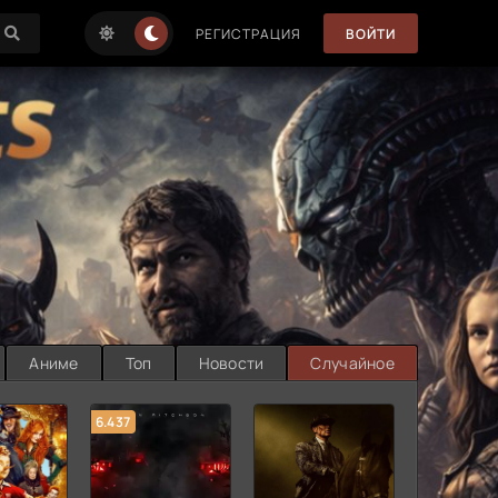
РЕГИСТРАЦИЯ
ВОЙТИ
Аниме
Топ
Новости
Случайное
6.437
7.187