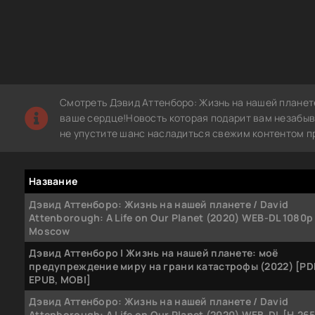
Смотреть Дэвид Аттенборо: Жизнь на нашей планет
ваше сердце!Новость которая подарит вам незабыв
не упустите шанс насладиться свежим контентом п
Название
Дэвид Аттенборо: Жизнь на нашей планете / David
Attenborough: A Life on Our Planet (2020) WEB-DL 1080p 
Moscow
Дэвид Аттенборо | Жизнь на нашей планете: моё
предупреждение миру на грани катастрофы (2022) [PDF
EPUB, MOBI]
Дэвид Аттенборо: Жизнь на нашей планете / David
Attenborough: A Life on Our Planet (2020) WEB-DL [H.26