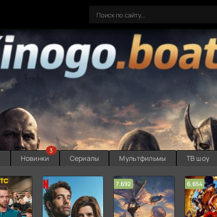
3
ы
Новинки
Сериалы
Мультфильмы
ТВ шоу
7.692
6.654