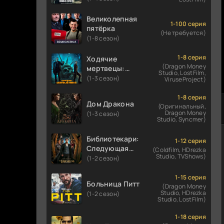
Великолепная
1-100 серия
пятёрка
(Не требуется)
(1-8 сезон)
1-8 серия
Ходячие
(Dragon Money
мертвецы:
Studio, LostFilm,
Мертвый
(1-3 сезон)
ViruseProject)
город
1-8 серия
Дом Дракона
(Оригинальный,
Dragon Money
(1-3 сезон)
Studio, Syncmer)
Библиотекари:
1-12 серия
Следующая
(Coldfilm, HDrezka
Studio, TVShows)
глава
(1-2 сезон)
1-15 серия
Больница Питт
(Dragon Money
Studio, HDrezka
(1-2 сезон)
Studio, LostFilm)
1-18 серия