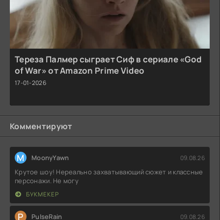
Тереза Палмер сыграет Сиф в сериале «God
of War» от Amazon Prime Video
17-01-2026
Комментируют
M
MoonyYawn
09.08.26
Крутое шоу! Нереально захватывающий сюжет и классные
персонажи. Не могу
БУКМЕКЕР
P
PulseRain
09.08.26