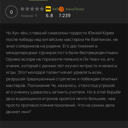
0
6.8
7.239
0
Голосов:
Чо Хун-хён, ставший символом гордости Южной Кореи
после победы над китайским мастером Не Вэйпином, не
знал соперников на родине. Его достижения в
международных турнирах по го были беспрецедентными.
Однако вскоре на горизонте появился Ли Чхан-хо, его
ученик, который с ранних лет изучал хитрости и нюансы
игры. Этот молодой талант начал удивлять всех,
разрушая традиционные стратегии и побеждая опытных
мастеров. Положение Чо, казалось, стало под угрозой:
его ученику удавалось затмить учителя. Но в этой борьбе
двух выдающихся игроков кроется нечто большее, чем
просто противостояние поколений. Что на самом деле
движет ими?