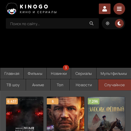
KINOGO
КИНО И СЕРИАЛЫ
3
Главная
Фильмы
Новинки
Сериалы
Мультфильмы
ТВ шоу
Аниме
Топ
Новости
Случайное
6.437
6
7.296