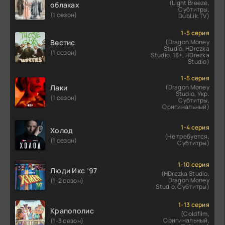
(Light Breeze,
облаках
Субтитры,
(1 сезон)
DubLik.TV)
1-5 серия
Вестис
(Dragon Money
Studio, HDrezka
(1 сезон)
Studio. 18+, HDrezka
Studio)
1-5 серия
Лаки
(Dragon Money
Studio, Укр.
(1 сезон)
Субтитры,
Оригинальный)
1-4 серия
Холод
(Не требуется,
(1 сезон)
Субтитры)
1-10 серия
Люди Икс ’97
(HDrezka Studio,
Dragon Money
(1-2 сезон)
Studio, Субтитры)
1-13 серия
Крапополис
(Coldfilm,
Оригинальный,
(1-3 сезон)