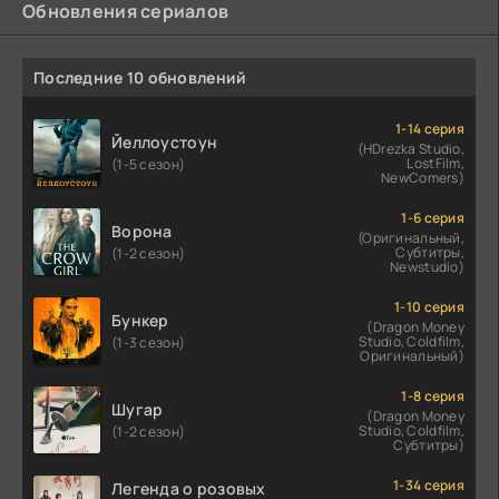
Обновления сериалов
Последние 10 обновлений
1-14 серия
Йеллоустоун
(HDrezka Studio,
LostFilm,
(1-5 сезон)
NewComers)
1-6 серия
Ворона
(Оригинальный,
Субтитры,
(1-2 сезон)
Newstudio)
1-10 серия
Бункер
(Dragon Money
Studio, Coldfilm,
(1-3 сезон)
Оригинальный)
1-8 серия
Шугар
(Dragon Money
Studio, Coldfilm,
(1-2 сезон)
Субтитры)
1-34 серия
Легенда о розовых