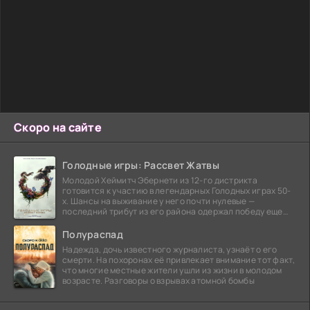
Скоро на сайте
Голодные игры: Рассвет Жатвы
Молодой Хеймитч Эбернети из 12-го дистрикта
готовится к участию в легендарных Голодных играх 50-
х. Шансы на выживание у него почти нулевые —
последний трибут из его района одержал победу еще
сорок
Полураспад
Надежда, дочь известного журналиста, узнаёт о его
смерти. На похоронах её привлекает внимание тот факт,
что многие местные жители ушли из жизни в молодом
возрасте. Разговоры о взрывах атомной бомбы