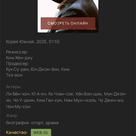
СМОТРЕТЬ ОНЛАЙН
Корея Южная, 2025, 01:55
Режиссер:
Ким Хён-джу
Продюсер:
Кук Су-ран, Юн Джон-бин, Ким
Тхэ-вон
Актеры:
Ли Бён-хон, Ю А-ин, Ко Чхан-сок, Хён Бон-щик, Мун Джон-
хи, Чо У-джин, Ким Ган-хун, Нам Мун-чхоль, Чу Джин-мо,
Чон Му-сон
Жанр:
биография, спорт, драма
Качество:
WEB-DL