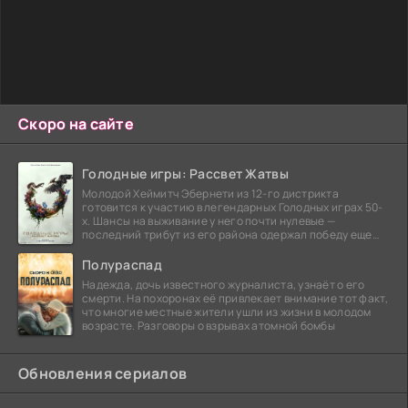
Скоро на сайте
Голодные игры: Рассвет Жатвы
Молодой Хеймитч Эбернети из 12-го дистрикта
готовится к участию в легендарных Голодных играх 50-
х. Шансы на выживание у него почти нулевые —
последний трибут из его района одержал победу еще
сорок
Полураспад
Надежда, дочь известного журналиста, узнаёт о его
смерти. На похоронах её привлекает внимание тот факт,
что многие местные жители ушли из жизни в молодом
возрасте. Разговоры о взрывах атомной бомбы
Обновления сериалов