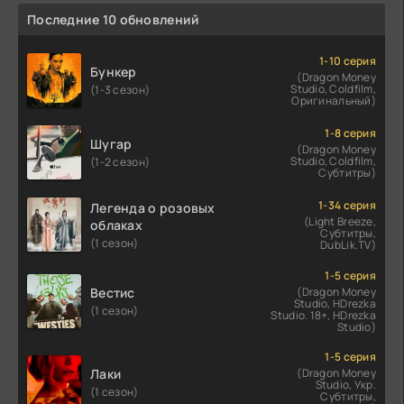
Последние 10 обновлений
1-10 серия
Бункер
(Dragon Money
Studio, Coldfilm,
(1-3 сезон)
Оригинальный)
1-8 серия
Шугар
(Dragon Money
Studio, Coldfilm,
(1-2 сезон)
Субтитры)
1-34 серия
Легенда о розовых
(Light Breeze,
облаках
Субтитры,
(1 сезон)
DubLik.TV)
1-5 серия
Вестис
(Dragon Money
Studio, HDrezka
(1 сезон)
Studio. 18+, HDrezka
Studio)
1-5 серия
Лаки
(Dragon Money
Studio, Укр.
(1 сезон)
Субтитры,