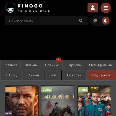
KINOGO
КИНО И СЕРИАЛЫ
3
Главная
Фильмы
Новинки
Сериалы
Мультфильмы
ТВ шоу
Аниме
Топ
Новости
Случайное
6
7.296
8.889