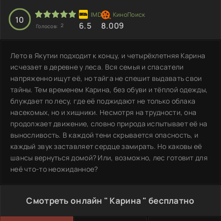
10
6.5
8.009
2
Голосов:
Лето в Якутии подходит к концу, и четырёхлетняя Карина
исчезает в деревне у леса. Вся семья и спасатели
напряженно ищут её, но тайга не спешит выдавать свои
тайны. Тем временем Карина, без обуви и тёплой одежды,
блуждает по лесу, где её поджидают не только облака
насекомых, но и хищники. Несмотря на трудности, она
продолжает движение, словно природа испытывает её на
выносливость. В каждой тени скрывается опасность, и
каждый звук заставляет сердце замирать. Но каковы её
шансы вернуться домой? Или, возможно, лес готовит для
неё что-то неожиданное?
Смотреть онлайн " Карина " бесплатно