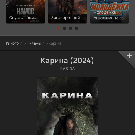
Молодёжка:
Опустошение
Заговорённый
Новая смена
Киного
»
Фильмы
» Карина
Карина (2024)
KARINA