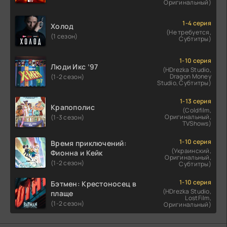
Оригинальный)
1-4 серия
Холод
(Не требуется,
(1 сезон)
Субтитры)
1-10 серия
Люди Икс ’97
(HDrezka Studio,
Dragon Money
(1-2 сезон)
Studio, Субтитры)
1-13 серия
Крапополис
(Coldfilm,
Оригинальный,
(1-3 сезон)
TVShows)
1-10 серия
Время приключений:
(Украинский,
Фионна и Кейк
Оригинальный,
(1-2 сезон)
Субтитры)
1-10 серия
Бэтмен: Крестоносец в
(HDrezka Studio,
плаще
LostFilm,
(1-2 сезон)
Оригинальный)