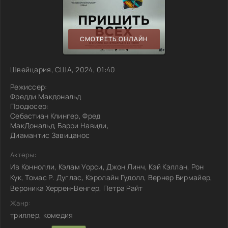
СМОТРЕТЬ ОНЛАЙН
Швейцария, США, 2024, 01:40
Режиссер:
Фредди Макдональд
Продюсер:
Себастиан Клингер, Фред
МакДональд, Барри Навиди,
Диамантис Завицанос
Актеры:
Ив Коннолли, Кэлам Уорси, Джон Линч, Кэй Кэллан, Рон
Кук, Томас Р. Дуглас, Кэролайн Гудолл, Вернер Бирмайер,
Вероника Херрен-Венгер, Петра Райт
Жанр:
триллер, комедия