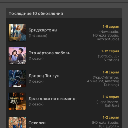
Последние 10 обновлений
1-8 серия
Бриджертоны
(Newstudio,
HDrezka Studio,
(1-4 сезон)
RezkaStudio)
1-12 серия
Эта чёртова любовь
(SoftBox, LE-
(1 сезон)
Vitation)
1-8 серия
Дворец Тонгун
(Укр. Субтитры,
AniMaunt, Amazing
(1 сезон)
Dubbing)
1-4 серия
Дело даже не в измене
(Light Breeze,
(1 сезон)
SoftBox)
1-2 серия
Осколки
(HDrezka Studio.
18+, Дубляж