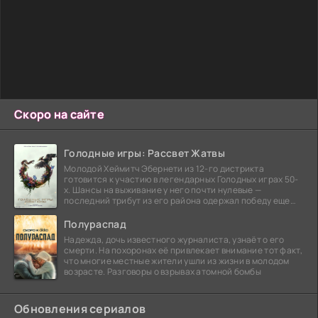
Скоро на сайте
Голодные игры: Рассвет Жатвы
Молодой Хеймитч Эбернети из 12-го дистрикта
готовится к участию в легендарных Голодных играх 50-
х. Шансы на выживание у него почти нулевые —
последний трибут из его района одержал победу еще
сорок
Полураспад
Надежда, дочь известного журналиста, узнаёт о его
смерти. На похоронах её привлекает внимание тот факт,
что многие местные жители ушли из жизни в молодом
возрасте. Разговоры о взрывах атомной бомбы
Обновления сериалов