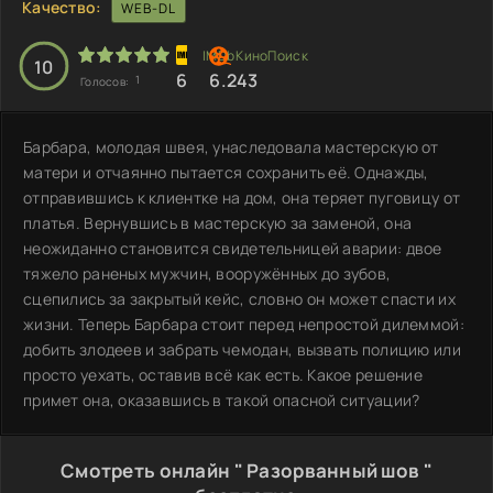
Качество:
WEB-DL
10
6
6.243
1
Голосов:
Барбара, молодая швея, унаследовала мастерскую от
матери и отчаянно пытается сохранить её. Однажды,
отправившись к клиентке на дом, она теряет пуговицу от
платья. Вернувшись в мастерскую за заменой, она
неожиданно становится свидетельницей аварии: двое
тяжело раненых мужчин, вооружённых до зубов,
сцепились за закрытый кейс, словно он может спасти их
жизни. Теперь Барбара стоит перед непростой дилеммой:
добить злодеев и забрать чемодан, вызвать полицию или
просто уехать, оставив всё как есть. Какое решение
примет она, оказавшись в такой опасной ситуации?
Смотреть онлайн " Разорванный шов "