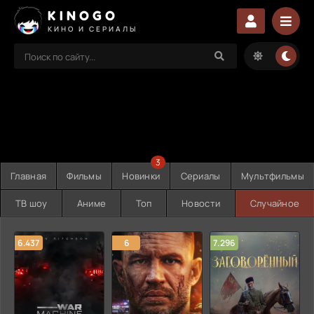
KINOGO
КИНО И СЕРИАЛЫ
3
Главная
Фильмы
Новинки
Сериалы
Мультфильмы
ТВ шоу
Аниме
Топ
Новости
Случайное
6.437
6
7.296