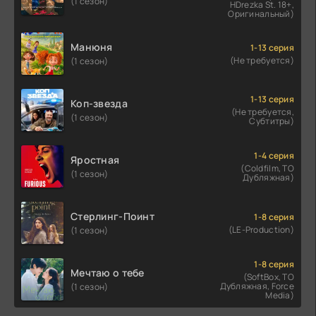
(1 сезон)
HDrezka St. 18+,
Оригинальный)
Манюня
1-13 серия
(Не требуется)
(1 сезон)
1-13 серия
Коп-звезда
(Не требуется,
(1 сезон)
Субтитры)
1-4 серия
Яростная
(Coldfilm, ТО
(1 сезон)
Дубляжная)
Стерлинг-Поинт
1-8 серия
(LE-Production)
(1 сезон)
1-8 серия
Мечтаю о тебе
(SoftBox, ТО
Дубляжная, Force
(1 сезон)
Media)