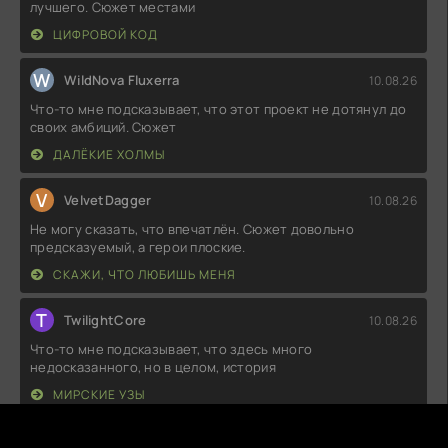
лучшего. Сюжет местами
ЦИФРОВОЙ КОД
W
WildNova Fluxerra
10.08.26
Что-то мне подсказывает, что этот проект не дотянул до
своих амбиций. Сюжет
ДАЛЁКИЕ ХОЛМЫ
V
VelvetDagger
10.08.26
Не могу сказать, что впечатлён. Сюжет довольно
предсказуемый, а герои плоские.
СКАЖИ, ЧТО ЛЮБИШЬ МЕНЯ
T
TwilightCore
10.08.26
Что-то мне подсказывает, что здесь много
недосказанного, но в целом, история
МИРСКИЕ УЗЫ
S
SilentReticle
10.08.26