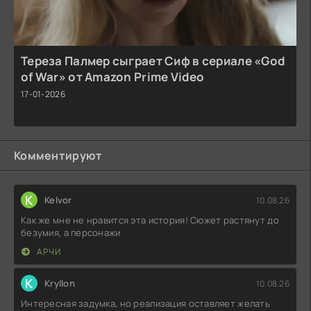
Тереза Палмер сыграет Сиф в сериале «God
of War» от Amazon Prime Video
17-01-2026
Комментируют
K
Kelvor
10.08.26
Как же мне не нравится эта история! Сюжет растянут до
безумия, а персонажи
АРЧИ
K
Kryllon
10.08.26
Интересная задумка, но реализация оставляет желать