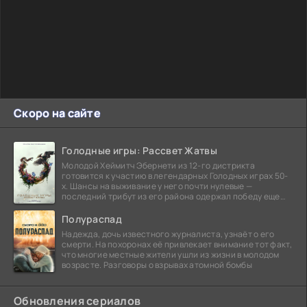
Скоро на сайте
Голодные игры: Рассвет Жатвы
Молодой Хеймитч Эбернети из 12-го дистрикта
готовится к участию в легендарных Голодных играх 50-
х. Шансы на выживание у него почти нулевые —
последний трибут из его района одержал победу еще
сорок
Полураспад
Надежда, дочь известного журналиста, узнаёт о его
смерти. На похоронах её привлекает внимание тот факт,
что многие местные жители ушли из жизни в молодом
возрасте. Разговоры о взрывах атомной бомбы
Обновления сериалов