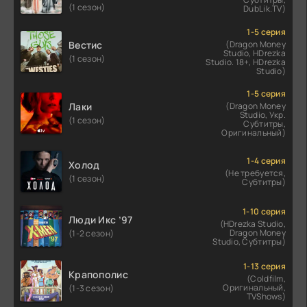
(1 сезон)
DubLik.TV)
1-5 серия
Вестис
(Dragon Money
Studio, HDrezka
(1 сезон)
Studio. 18+, HDrezka
Studio)
1-5 серия
Лаки
(Dragon Money
Studio, Укр.
(1 сезон)
Субтитры,
Оригинальный)
1-4 серия
Холод
(Не требуется,
(1 сезон)
Субтитры)
1-10 серия
Люди Икс ’97
(HDrezka Studio,
Dragon Money
(1-2 сезон)
Studio, Субтитры)
1-13 серия
Крапополис
(Coldfilm,
Оригинальный,
(1-3 сезон)
TVShows)