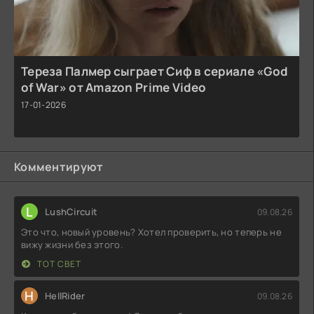
Тереза Палмер сыграет Сиф в сериале «God
of War» от Amazon Prime Video
17-01-2026
Комментируют
L
LushCircuit
09.08.26
Это что, новый уровень? Хотел проверить, но теперь не
вижу жизни без этого.
ТОТ СВЕТ
H
HellRider
09.08.26