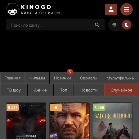
KINOGO
КИНО И СЕРИАЛЫ
3
Главная
Фильмы
Новинки
Сериалы
Мультфильмы
ТВ шоу
Аниме
Топ
Новости
Случайное
6.437
6
7.296