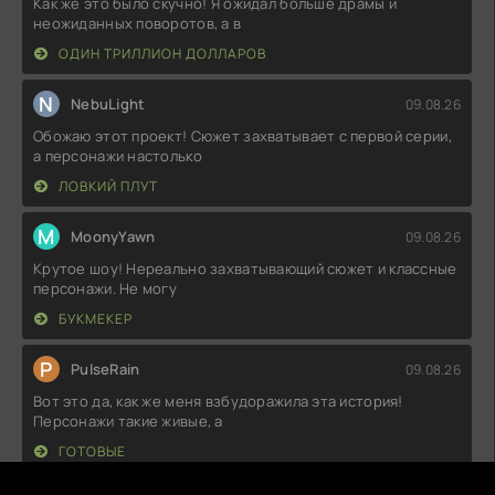
Как же это было скучно! Я ожидал больше драмы и
неожиданных поворотов, а в
ОДИН ТРИЛЛИОН ДОЛЛАРОВ
N
NebuLight
09.08.26
Обожаю этот проект! Сюжет захватывает с первой серии,
а персонажи настолько
ЛОВКИЙ ПЛУТ
M
MoonyYawn
09.08.26
Крутое шоу! Нереально захватывающий сюжет и классные
персонажи. Не могу
БУКМЕКЕР
P
PulseRain
09.08.26
Вот это да, как же меня взбудоражила эта история!
Персонажи такие живые, а
ГОТОВЫЕ