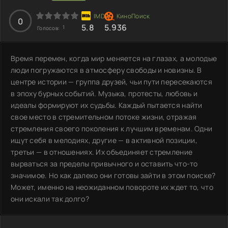
0
5.8
5.936
1
Голосов:
Время перемен, когда мир меняется на глазах, а молодые
люди погружаются в атмосферу свободы и новизны. В
центре истории — группа друзей, чьи пути пересекаются
в эпоху бурных событий. Музыка, протесты, любовь и
идеалы формируют их судьбы. Каждый пытается найти
свое место в стремительном потоке жизни, отражая
стремления своего поколения к лучшим временам. Одни
ищут себя в мелодиях, другие — в активной позиции,
третьи — в отношениях. Их объединяет стремление
вырваться за пределы привычного и оставить что-то
значимое. Но как далеко они готовы зайти в этом поиске?
Может, именно на неожиданном повороте их ждет то, что
они искали так долго?