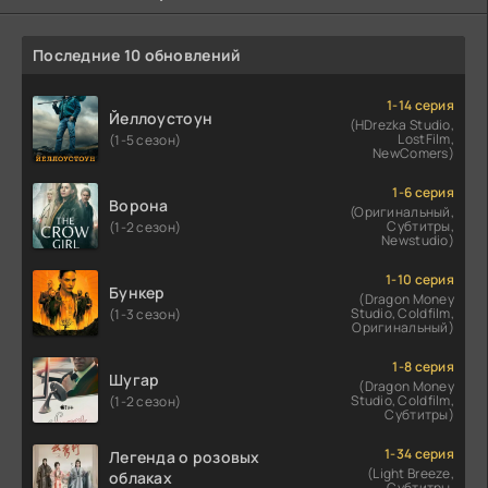
Последние 10 обновлений
1-14 серия
Йеллоустоун
(HDrezka Studio,
LostFilm,
(1-5 сезон)
NewComers)
1-6 серия
Ворона
(Оригинальный,
Субтитры,
(1-2 сезон)
Newstudio)
1-10 серия
Бункер
(Dragon Money
Studio, Coldfilm,
(1-3 сезон)
Оригинальный)
1-8 серия
Шугар
(Dragon Money
Studio, Coldfilm,
(1-2 сезон)
Субтитры)
1-34 серия
Легенда о розовых
(Light Breeze,
облаках
Субтитры,