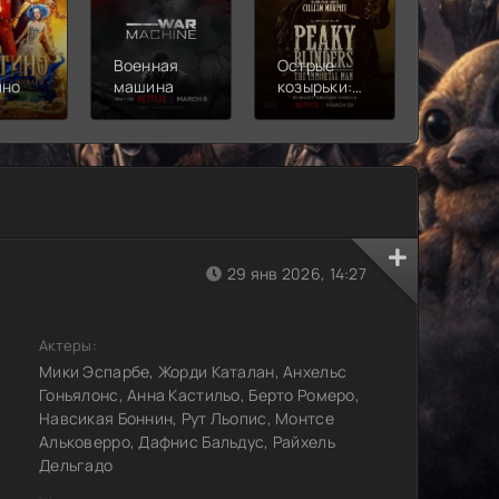
Военная
Острые
Чебура
ино
машина
козырьки:
2
Бессмертный
человек
29 янв 2026, 14:27
Актеры:
Мики Эспарбе, Жорди Каталан, Анхельс
Гоньялонс, Анна Кастильо, Берто Ромеро,
Навсикая Боннин, Рут Льопис, Монтсе
Альковерро, Дафнис Бальдус, Райхель
Дельгадо