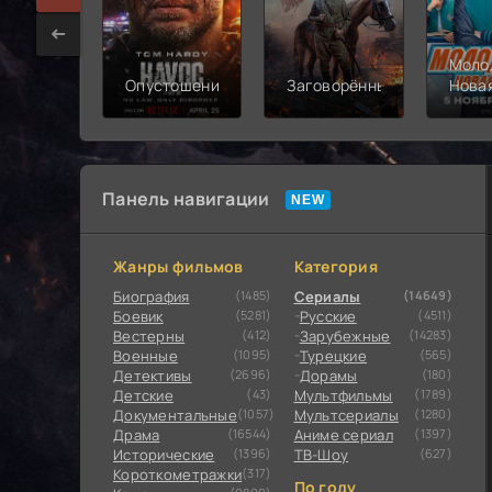
Моло
Опустошение
Заговорённый
Нова
смен
Панель навигации
Жанры фильмов
Категория
Биография
(1485)
Сериалы
(14649)
Боевик
(5281)
Русские
(4511)
Вестерны
(412)
Зарубежные
(14283)
Военные
(1095)
Турецкие
(565)
Детективы
(2696)
Дорамы
(180)
Детские
(43)
Мультфильмы
(1789)
Документальные
(1057)
Мультсериалы
(1280)
Драма
(16544)
Аниме сериал
(1397)
Исторические
(1396)
ТВ-Шоу
(627)
Короткометражки
(317)
По году