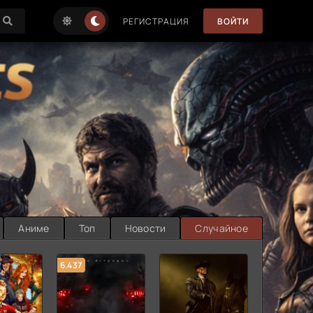
РЕГИСТРАЦИЯ
ВОЙТИ
Аниме
Топ
Новости
Случайное
6.437
7.187