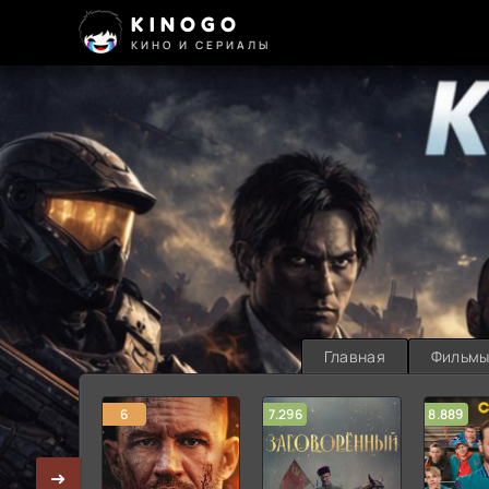
KINOGO
КИНО И СЕРИАЛЫ
Главная
Фильм
6
7.296
8.889