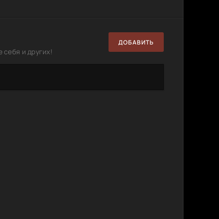
363.97
0
1
MB
2.18 GB
1
0
ДОБАВИТЬ
4.92 GB
0
0
 себя и других!
82.93
16) FB2
1
0
MB
558.12
film
0
1
MB
1.46 GB
0
1
1.46 GB
0
0
3.7 GB
2
0
1.46 GB
2
0
) WEB-
26.5 GB
2
0
 (2008)
397 MB
3
0