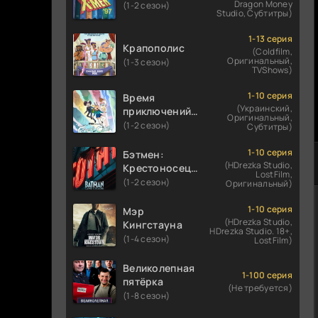
Dragon Money
(1-2 сезон)
Studio, Субтитры)
1-13 серия
Крапополис
(Coldfilm,
Оригинальный,
(1-3 сезон)
TVShows)
1-10 серия
Время
(Украинский,
приключений:
Оригинальный,
Фионна и Кейк
(1-2 сезон)
Субтитры)
1-10 серия
Бэтмен:
(HDrezka Studio,
Крестоносец в
LostFilm,
плаще
(1-2 сезон)
Оригинальный)
1-10 серия
Мэр
(HDrezka Studio,
Кингстауна
HDrezka Studio. 18+,
(1-4 сезон)
LostFilm)
Великолепная
1-100 серия
пятёрка
(Не требуется)
(1-8 сезон)