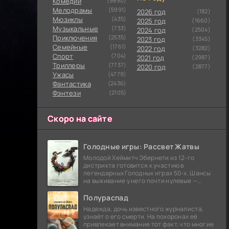
Комедии
(9890)
Мелодрамы
(5991)
2026 год
(182)
Мюзиклы
(435)
2025 год
(1660)
Музыкальные
(733)
2024 год
(2504)
Приключения
(2535)
2023 год
(3345)
Семейные
(1761)
2022 год
(3282)
Cпорт
(704)
2021 год
(2987)
Триллеры
(7737)
2020 год
(2877)
Ужасы
(4779)
Фантастика
(2436)
Фэнтези
(2105)
Скоро на сайте
Голодные игры: Рассвет Жатвы
Молодой Хеймитч Эбернети из 12-го
дистрикта готовится к участию в
легендарных Голодных играх 50-х. Шансы
на выживание у него почти нулевые —
последний трибут из его района одержал
победу еще сорок
Полураспад
Надежда, дочь известного журналиста,
узнаёт о его смерти. На похоронах её
привлекает внимание тот факт, что многие