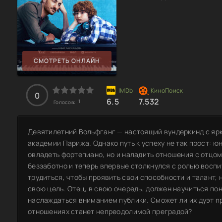
СМОТРЕТЬ ОНЛАЙН
0
6.5
7.532
1
Голосов:
Девятилетний Вольфганг — настоящий вундеркинд с яр
академии Парижа. Однако путь к успеху не так прост: ю
овладеть фортепиано, но и наладить отношения с отцом
беззаботно и теперь впервые столкнулся с ролью восп
трудиться, чтобы проявить свои способности и талант,
свою цель. Отец, в свою очередь, должен научиться пон
наслаждаться вниманием публики. Сможет ли их дуэт пр
отношениях станет непреодолимой преградой?