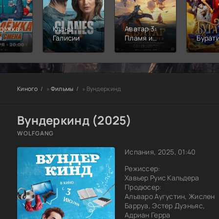
дёжка:
Кланы
Аватар 3:
я
Галисии
Пламя и
Бурат
а
пепел
Киного
»
Фильмы
» Вундеркинд
Вундеркинд (2025)
WOLFGANG
Испания, 2025, 01:40
Режиссер:
Хавьер Руис Кальдера
Продюсер:
Альваро Аугустин, Жислен
Барруа, Эстер Дуэньяс,
Адриан Герра