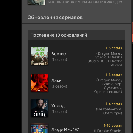
местные жители ушли из жизни в молодом
возрасте. Разговоры о взрывах атомной
бомбы
Обновления сериалов
Последние 10 обновлений
1-5 серия
Вестис
(Dragon Money
Studio, HDrezka
(1 сезон)
Studio. 18+, HDrezka
Studio)
1-5 серия
Лаки
(Dragon Money
Studio, Укр.
(1 сезон)
Субтитры,
Оригинальный)
1-4 серия
Холод
(Не требуется,
(1 сезон)
Субтитры)
1-10 серия
Люди Икс ’97
(HDrezka Studio,