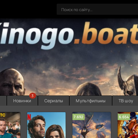
3
ы
Новинки
Сериалы
Мультфильмы
ТВ шоу
7.692
6.654