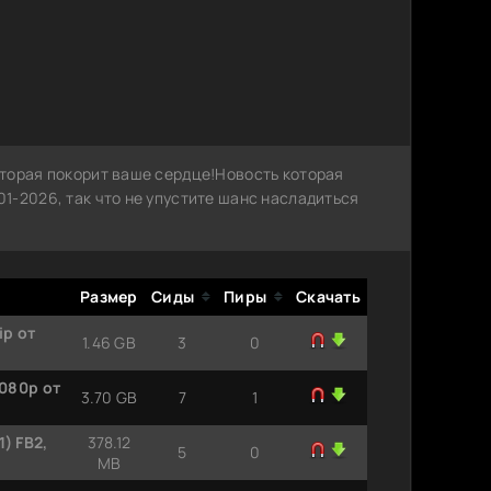
торая покорит ваше сердце!Новость которая
1-2026, так что не упустите шанс насладиться
Размер
Сиды
Пиры
Скачать
ip от
1.46 GB
3
0
1080p от
3.70 GB
7
1
) FB2,
378.12
5
0
MB