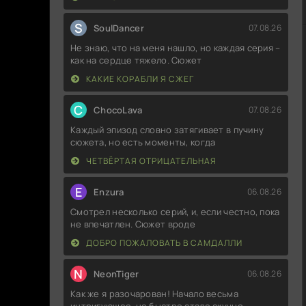
S
SoulDancer
07.08.26
Не знаю, что на меня нашло, но каждая серия –
как на сердце тяжело. Сюжет
КАКИЕ КОРАБЛИ Я СЖЕГ
C
ChocoLava
07.08.26
Каждый эпизод словно затягивает в пучину
сюжета, но есть моменты, когда
ЧЕТВЁРТАЯ ОТРИЦАТЕЛЬНАЯ
E
Enzura
06.08.26
Смотрел несколько серий, и, если честно, пока
не впечатлен. Сюжет вроде
ДОБРО ПОЖАЛОВАТЬ В САМДАЛЛИ
N
NeonTiger
06.08.26
Как же я разочарован! Начало весьма
интригующее, но быстро стало скучно.