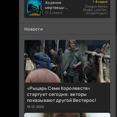
1-8 серия
Ходячие
(Dragon Money
мертвецы:
Studio, LostFilm,
Мертвый
(1-3 сезон)
ViruseProject)
город
Новости
«Рыцарь Семи Королевств»
стартует сегодня: авторы
показывают другой Вестерос!
18-01-2026