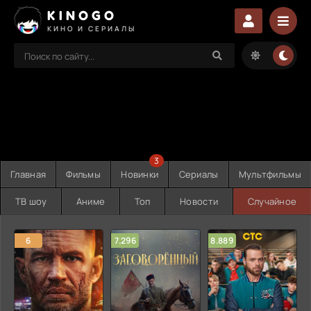
KINOGO
КИНО И СЕРИАЛЫ
3
Главная
Фильмы
Новинки
Сериалы
Мультфильмы
ТВ шоу
Аниме
Топ
Новости
Случайное
6
7.296
8.889