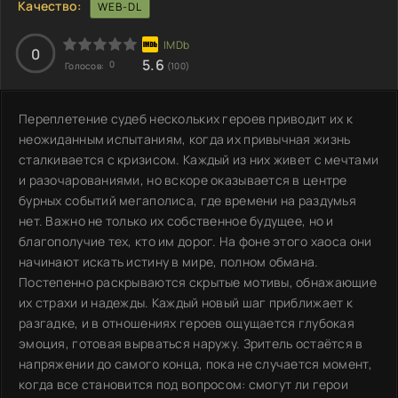
Качество:
WEB-DL
0
5.6
0
Голосов:
(100)
Переплетение судеб нескольких героев приводит их к
неожиданным испытаниям, когда их привычная жизнь
сталкивается с кризисом. Каждый из них живет с мечтами
и разочарованиями, но вскоре оказывается в центре
бурных событий мегаполиса, где времени на раздумья
нет. Важно не только их собственное будущее, но и
благополучие тех, кто им дорог. На фоне этого хаоса они
начинают искать истину в мире, полном обмана.
Постепенно раскрываются скрытые мотивы, обнажающие
их страхи и надежды. Каждый новый шаг приближает к
разгадке, и в отношениях героев ощущается глубокая
эмоция, готовая вырваться наружу. Зритель остаётся в
напряжении до самого конца, пока не случается момент,
когда все становится под вопросом: смогут ли герои