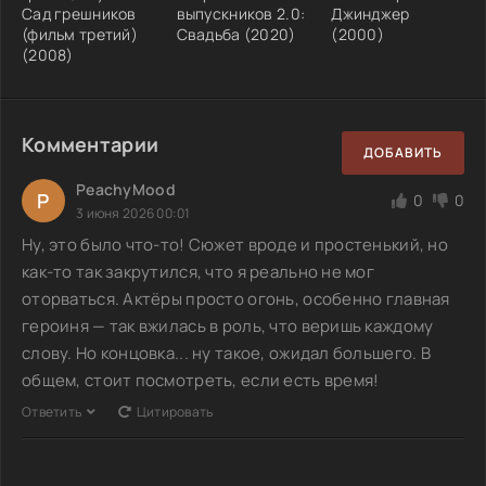
Сад грешников
выпускников 2.0:
Джинджер
(фильм третий)
Свадьба (2020)
(2000)
(2008)
Комментарии
ДОБАВИТЬ
PeachyMood
P
0
0
3 июня 2026 00:01
Ну, это было что-то! Сюжет вроде и простенький, но
как-то так закрутился, что я реально не мог
оторваться. Актёры просто огонь, особенно главная
героиня — так вжилась в роль, что веришь каждому
слову. Но концовка... ну такое, ожидал большего. В
общем, стоит посмотреть, если есть время!
Ответить
Цитировать