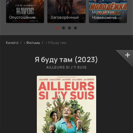
Молодёжка:
Опустошение
Заговорённый
Новая смена
Киного
»
Фильмы
» Я буду там
Я буду там (2023)
AILLEURS SI J'Y SUIS