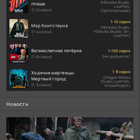
(HDrezka Studio,
плаще
LostFilm,
(1-2 сезон)
Оригинальный)
1-10 серия
Мэр Кингстауна
(HDrezka Studio,
HDrezka Studio. 18+,
(1-4 сезон)
LostFilm)
Великолепная пятёрка
1-100 серия
(Не требуется)
(1-8 сезон)
1-8 серия
Ходячие мертвецы:
(Dragon Money
Мертвый город
Studio, LostFilm,
(1-3 сезон)
ViruseProject)
Новости