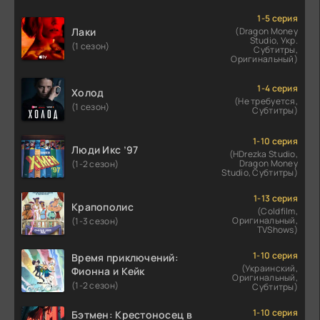
1-5 серия
Лаки
(Dragon Money
Studio, Укр.
(1 сезон)
Субтитры,
Оригинальный)
1-4 серия
Холод
(Не требуется,
(1 сезон)
Субтитры)
1-10 серия
Люди Икс ’97
(HDrezka Studio,
Dragon Money
(1-2 сезон)
Studio, Субтитры)
1-13 серия
Крапополис
(Coldfilm,
Оригинальный,
(1-3 сезон)
TVShows)
1-10 серия
Время приключений:
(Украинский,
Фионна и Кейк
Оригинальный,
(1-2 сезон)
Субтитры)
1-10 серия
Бэтмен: Крестоносец в