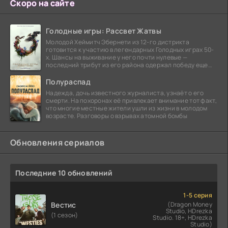
Скоро на сайте
Голодные игры: Рассвет Жатвы
Молодой Хеймитч Эбернети из 12-го дистрикта
готовится к участию в легендарных Голодных играх 50-
х. Шансы на выживание у него почти нулевые —
последний трибут из его района одержал победу еще
сорок
Полураспад
Надежда, дочь известного журналиста, узнаёт о его
смерти. На похоронах её привлекает внимание тот факт,
что многие местные жители ушли из жизни в молодом
возрасте. Разговоры о взрывах атомной бомбы
Обновления сериалов
Последние 10 обновлений
1-5 серия
Вестис
(Dragon Money
Studio, HDrezka
(1 сезон)
Studio. 18+, HDrezka
Studio)