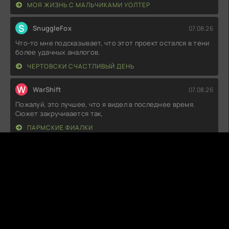
МОЯ ЖИЗНЬ С МАЛЬЧИКАМИ УОЛТЕР
S
SnuggleFox
07.08.26
Что-то мне подсказывает, что этот проект остался в тени
более удачных аналогов.
ЧЕРТОВСКИ СЧАСТЛИВЫЙ ДЕНЬ
W
WarShift
07.08.26
Пожалуй, это лучшее, что я видел в последнее время.
Сюжет закручивается так,
ПАРМСКИЕ ФИАЛКИ
S
SoulDancer
07.08.26
Не знаю, что на меня нашло, но каждая серия – как на
сердце тяжело. Сюжет
КАКИЕ КОРАБЛИ Я СЖЕГ