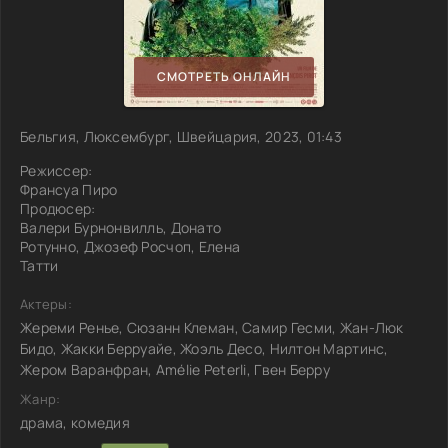
СМОТРЕТЬ ОНЛАЙН
Бельгия, Люксембург, Швейцария, 2023, 01:43
Режиссер:
Франсуа Пиро
Продюсер:
Валери Бурнонвилль, Донато
Ротунно, Джозеф Росчоп, Елена
Татти
Актеры:
Жереми Ренье, Сюзанн Клеман, Самир Гесми, Жан-Люк
Бидо, Жакки Берруайе, Жоэль Десо, Нилтон Мартинс,
Жером Варанфран, Amélie Peterli, Гвен Берру
Жанр:
драма, комедия