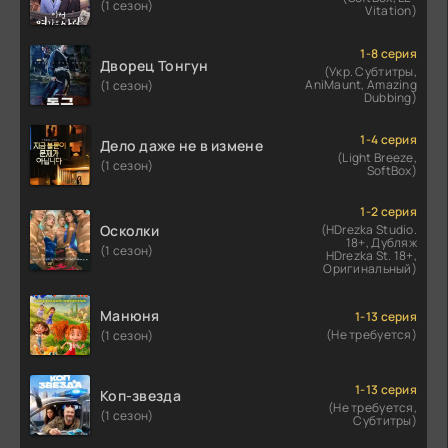
(1 сезон)
Vitation)
1-8 серия
Дворец Тонгун
(Укр. Субтитры,
AniMaunt, Amazing
(1 сезон)
Dubbing)
1-4 серия
Дело даже не в измене
(Light Breeze,
(1 сезон)
SoftBox)
1-2 серия
Осколки
(HDrezka Studio.
18+, Дубляж
(1 сезон)
HDrezka St. 18+,
Оригинальный)
Манюня
1-13 серия
(Не требуется)
(1 сезон)
1-13 серия
Коп-звезда
(Не требуется,
(1 сезон)
Субтитры)