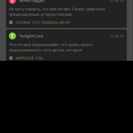
V
VelvetDagger
10.08.26
Не могу сказать, что впечатлён. Сюжет довольно
предсказуемый, а герои плоские.
СКАЖИ, ЧТО ЛЮБИШЬ МЕНЯ
T
TwilightCore
10.08.26
Что-то мне подсказывает, что здесь много
недосказанного, но в целом, история
МИРСКИЕ УЗЫ
S
SilentReticle
10.08.26
Не знаю, какой восторг вызывают все эти повороты
сюжета, но для меня это больше
ПАРА ПО СОСЕДСТВУ