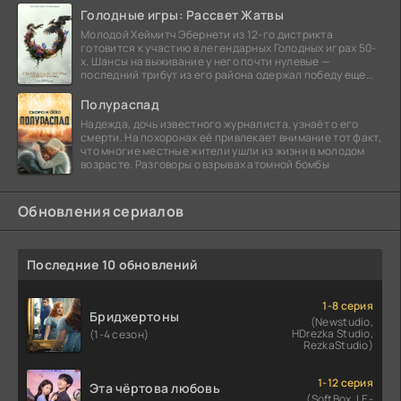
Голодные игры: Рассвет Жатвы
Молодой Хеймитч Эбернети из 12-го дистрикта
готовится к участию в легендарных Голодных играх 50-
х. Шансы на выживание у него почти нулевые —
последний трибут из его района одержал победу еще
сорок
Полураспад
Надежда, дочь известного журналиста, узнаёт о его
смерти. На похоронах её привлекает внимание тот факт,
что многие местные жители ушли из жизни в молодом
возрасте. Разговоры о взрывах атомной бомбы
Обновления сериалов
Последние 10 обновлений
1-8 серия
Бриджертоны
(Newstudio,
HDrezka Studio,
(1-4 сезон)
RezkaStudio)
1-12 серия
Эта чёртова любовь
(SoftBox, LE-