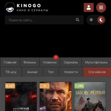
KINOGO
КИНО И СЕРИАЛЫ
3
Главная
Фильмы
Новинки
Сериалы
Мультфильмы
ТВ шоу
Аниме
Топ
Новости
Случайное
6.437
6
7.296