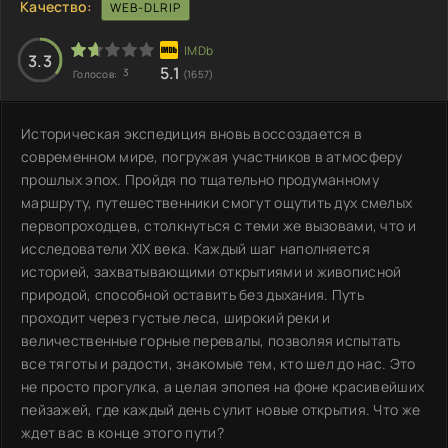
Качество:
WEB-DLRIP
3.3
5.1
3
Голосов:
(1657)
Историческая экспедиция вновь воссоздается в
современном мире, погружая участников в атмосферу
прошлых эпох. Пройдя по тщательно продуманному
маршруту, путешественники смогут ощутить дух смелых
первопроходцев, столкнуться с теми же вызовами, что и
исследователи XIX века. Каждый шаг наполняется
историей, захватывающими открытиями и живописной
природой, способной оставить без дыхания. Путь
проходит через густые леса, широкий реки и
величественные горные перевалы, позволяя испытать
все тяготы и радости, знакомые тем, кто шел до нас. Это
не просто прогулка, а целая эпопея на фоне красивейших
пейзажей, где каждый день сулит новые открытия. Что же
ждет вас в конце этого пути?