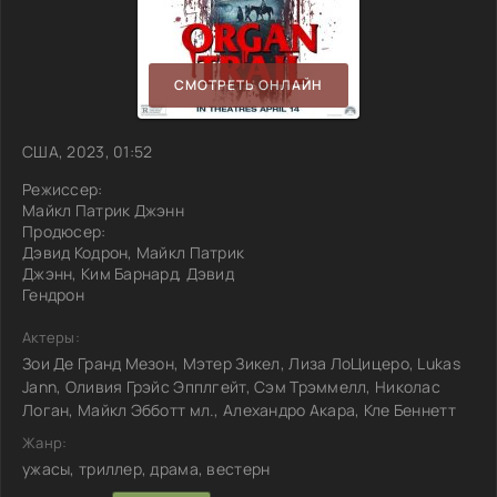
СМОТРЕТЬ ОНЛАЙН
США, 2023, 01:52
Режиссер:
Майкл Патрик Джэнн
Продюсер:
Дэвид Кодрон, Майкл Патрик
Джэнн, Ким Барнард, Дэвид
Гендрон
Актеры:
Зои Де Гранд Мезон, Мэтер Зикел, Лиза ЛоЦицеро, Lukas
Jann, Оливия Грэйс Эпплгейт, Сэм Трэммелл, Николас
Логан, Майкл Эбботт мл., Алехандро Акара, Кле Беннетт
Жанр:
ужасы, триллер, драма, вестерн