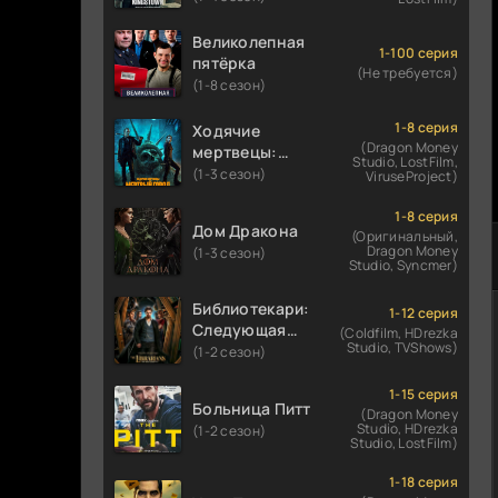
Великолепная
1-100 серия
пятёрка
(Не требуется)
(1-8 сезон)
1-8 серия
Ходячие
(Dragon Money
мертвецы:
Studio, LostFilm,
Мертвый
(1-3 сезон)
ViruseProject)
город
1-8 серия
Дом Дракона
(Оригинальный,
Dragon Money
(1-3 сезон)
Studio, Syncmer)
Библиотекари:
1-12 серия
Следующая
(Coldfilm, HDrezka
Studio, TVShows)
глава
(1-2 сезон)
1-15 серия
Больница Питт
(Dragon Money
Studio, HDrezka
(1-2 сезон)
Studio, LostFilm)
1-18 серия