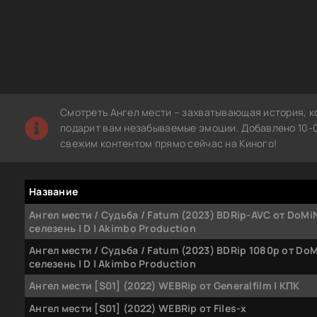
Смотреть Ангел мести – захватывающая история, к
подарит вам незабываемые эмоции. Добавлено 10-0
свежим контентом прямо сейчас на Киного!
Название
Ангел мести / Судьба / Fatum (2023) BDRip-AVC от DoMi
селезень | D | Akimbo Production
Ангел мести / Судьба / Fatum (2023) BDRip 1080р от Do
селезень | D | Akimbo Production
Ангел мести [S01] (2022) WEBRip от Generalfilm | КПК
Ангел мести [S01] (2022) WEBRip от Files-x