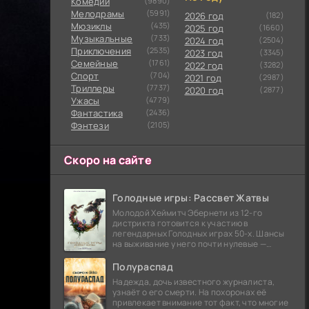
Комедии
(9890)
Мелодрамы
(5991)
2026 год
(182)
Мюзиклы
(435)
2025 год
(1660)
Музыкальные
(733)
2024 год
(2504)
Приключения
(2535)
2023 год
(3345)
Семейные
(1761)
2022 год
(3282)
Cпорт
(704)
2021 год
(2987)
Триллеры
(7737)
2020 год
(2877)
Ужасы
(4779)
Фантастика
(2436)
Фэнтези
(2105)
Скоро на сайте
Голодные игры: Рассвет Жатвы
Молодой Хеймитч Эбернети из 12-го
дистрикта готовится к участию в
легендарных Голодных играх 50-х. Шансы
на выживание у него почти нулевые —
последний трибут из его района одержал
победу еще сорок
Полураспад
Надежда, дочь известного журналиста,
узнаёт о его смерти. На похоронах её
привлекает внимание тот факт, что многие