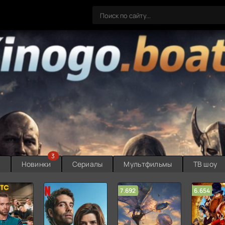
3
ы
Новинки
Сериалы
Мультфильмы
ТВ шоу
7.692
6.654