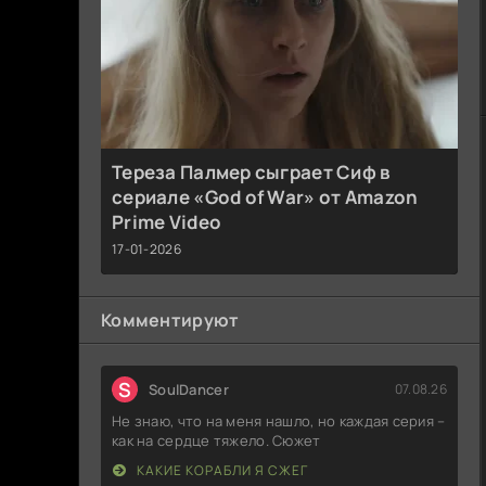
Тереза Палмер сыграет Сиф в
сериале «God of War» от Amazon
Prime Video
17-01-2026
Комментируют
S
SoulDancer
07.08.26
Не знаю, что на меня нашло, но каждая серия –
как на сердце тяжело. Сюжет
КАКИЕ КОРАБЛИ Я СЖЕГ