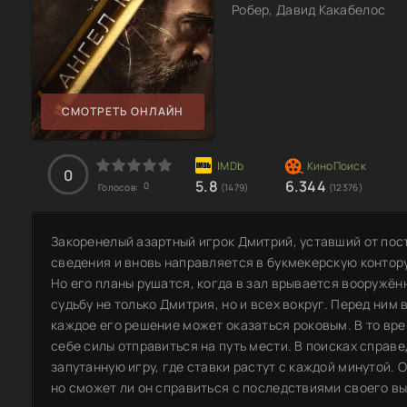
Робер, Давид Какабелос
СМОТРЕТЬ ОНЛАЙН
0
5.8
6.344
0
Голосов:
(1479)
(12376)
Закоренелый азартный игрок Дмитрий, уставший от пос
сведения и вновь направляется в букмекерскую контору
Но его планы рушатся, когда в зал врывается вооружён
судьбу не только Дмитрия, но и всех вокруг. Перед ни
каждое его решение может оказаться роковым. В то вре
себе силы отправиться на путь мести. В поисках справ
запутанную игру, где ставки растут с каждой минутой. О
но сможет ли он справиться с последствиями своего в