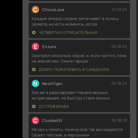
C
ChocoLava
07.08.26
Каждый эпизод словно затягивает в пучину
сюжета, но есть моменты, когда
ЧЕТВЁРТАЯ ОТРИЦАТЕЛЬНАЯ
E
Enzura
06.08.26
Смотрел несколько серий, и, если честно, пока
не впечатлен. Сюжет вроде
ДОБРО ПОЖАЛОВАТЬ В САМДАЛЛИ
N
NeonTiger
06.08.26
Как же я разочарован! Начало весьма
интригующее, но быстро стало скучно.
ОСТРОВ БРАВА
C
CookieKill
06.08.26
Не могу понять, почему все так восхищаются.
Сюжет плоский, а персонажи