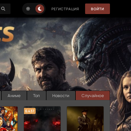
РЕГИСТРАЦИЯ
ВОЙТИ
Аниме
Топ
Новости
Случайное
6.437
7.187