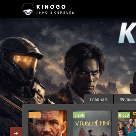
KINOGO
КИНО И СЕРИАЛЫ
Главная
Фильм
6
7.296
8.889