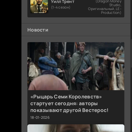
Уилл Трент
(Dragon Money
Studio,
(1-4 сезон)
Оригинальный, LE-
Production)
Новости
«Рыцарь Семи Королевств»
стартует сегодня: авторы
показывают другой Вестерос!
18-01-2026