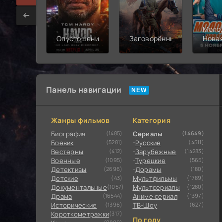
Моло
Опустошение
Заговорённый
Нова
смен
Панель навигации
Жанры фильмов
Категория
Биография
(1485)
Сериалы
(14649)
Боевик
(5281)
Русские
(4511)
Вестерны
(412)
Зарубежные
(14283)
Военные
(1095)
Турецкие
(565)
Детективы
(2696)
Дорамы
(180)
Детские
(43)
Мультфильмы
(1789)
Документальные
(1057)
Мультсериалы
(1280)
Драма
(16544)
Аниме сериал
(1397)
Исторические
(1396)
ТВ-Шоу
(627)
Короткометражки
(317)
По году