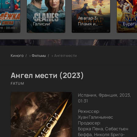
дёжка:
Кланы
Аватар 3:
я
Галисии
Пламя и
Бурат
а
пепел
Киного
»
Фильмы
» Ангел мести
Ангел мести (2023)
FATUM
Испания, Франция, 2023,
01:31
Режиссер:
Хуан Галиньянес
Продюсер:
Боржа Пена, Себастьен
Беффа, Николя Бриго-