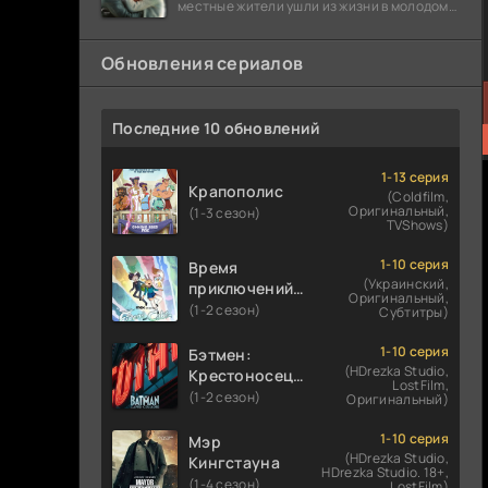
местные жители ушли из жизни в молодом
возрасте. Разговоры о взрывах атомной
бомбы
Обновления сериалов
Последние 10 обновлений
1-13 серия
Крапополис
(Coldfilm,
Оригинальный,
(1-3 сезон)
TVShows)
1-10 серия
Время
(Украинский,
приключений:
Оригинальный,
Фионна и Кейк
(1-2 сезон)
Субтитры)
1-10 серия
Бэтмен:
(HDrezka Studio,
Крестоносец в
LostFilm,
плаще
(1-2 сезон)
Оригинальный)
1-10 серия
Мэр
(HDrezka Studio,
Кингстауна
HDrezka Studio. 18+,
(1-4 сезон)
LostFilm)