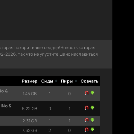
оторая покорит ваше сердце!Новость которая
2-2026, так что не упустите шанс насладиться
Размер
Сиды
Пиры
Скачать
No &
1.45 GB
1
0
MiNo &
5.22 GB
0
1
2.31 GB
1
1
7.62 GB
2
0