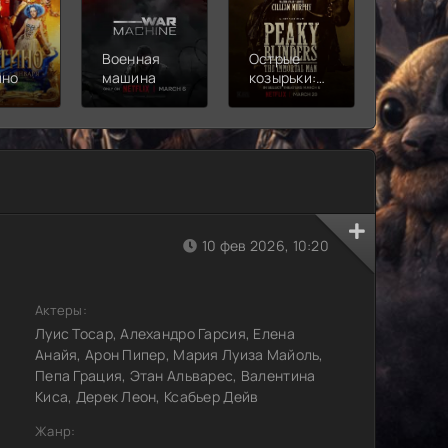
Военная
Острые
Чебура
ино
машина
козырьки:
2
Бессмертный
человек
10 фев 2026, 10:20
Актеры:
Луис Тосар, Алехандро Гарсия, Елена
Анайя, Арон Пипер, Мария Луиза Майоль,
Пепа Грация, Этан Альварес, Валентина
Киса, Дерек Леон, Ксабьер Дейв
Жанр: