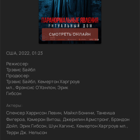
СМОТРЕТЬ ОНЛАЙН
США, 2022, 01:23
Режиссер:
Трэвис Байбл
Продюсер:
Трэвис Байбл, Кемертон Харгроув
мл., Фрэнсис О’Хэнлон, Эрик
Гибсон
Актеры:
Спенсер Харрисон Левин, Майкл Бонини, Танеиша
Фигероа, Кэмерон Витош, Джерилин Армстронг, Брэндон
Дойл, Эрик Гибсон, Шун Хагинс, Кемертон Харгроув мл.,
Терри Дж. Нельсон