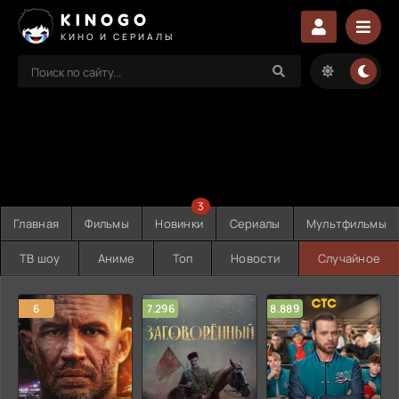
KINOGO
КИНО И СЕРИАЛЫ
3
Главная
Фильмы
Новинки
Сериалы
Мультфильмы
ТВ шоу
Аниме
Топ
Новости
Случайное
6
7.296
8.889