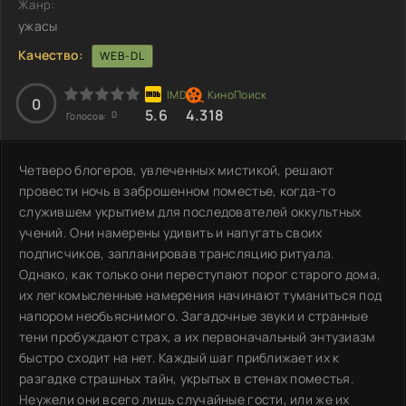
Жанр:
ужасы
Качество:
WEB-DL
0
5.6
4.318
0
Голосов:
Четверо блогеров, увлеченных мистикой, решают
провести ночь в заброшенном поместье, когда-то
служившем укрытием для последователей оккультных
учений. Они намерены удивить и напугать своих
подписчиков, запланировав трансляцию ритуала.
Однако, как только они переступают порог старого дома,
их легкомысленные намерения начинают туманиться под
напором необъяснимого. Загадочные звуки и странные
тени пробуждают страх, а их первоначальный энтузиазм
быстро сходит на нет. Каждый шаг приближает их к
разгадке страшных тайн, укрытых в стенах поместья.
Неужели они всего лишь случайные гости, или же их