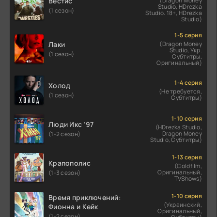
Вестис
(Dragon Money
Studio, HDrezka
(1 сезон)
Studio. 18+, HDrezka
Studio)
1-5 серия
Лаки
(Dragon Money
Studio, Укр.
(1 сезон)
Субтитры,
Оригинальный)
1-4 серия
Холод
(Не требуется,
(1 сезон)
Субтитры)
1-10 серия
Люди Икс ’97
(HDrezka Studio,
Dragon Money
(1-2 сезон)
Studio, Субтитры)
1-13 серия
Крапополис
(Coldfilm,
Оригинальный,
(1-3 сезон)
TVShows)
1-10 серия
Время приключений:
(Украинский,
Фионна и Кейк
Оригинальный,
(1-2 сезон)