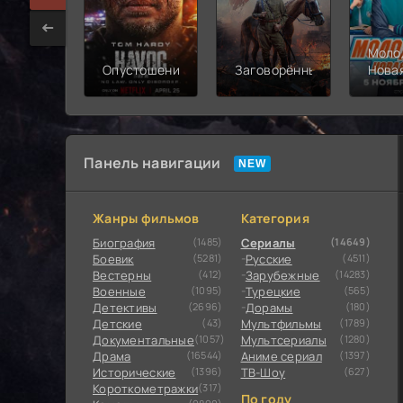
Моло
Опустошение
Заговорённый
Нова
смен
Панель навигации
Жанры фильмов
Категория
Биография
(1485)
Сериалы
(14649)
Боевик
(5281)
Русские
(4511)
Вестерны
(412)
Зарубежные
(14283)
Военные
(1095)
Турецкие
(565)
Детективы
(2696)
Дорамы
(180)
Детские
(43)
Мультфильмы
(1789)
Документальные
(1057)
Мультсериалы
(1280)
Драма
(16544)
Аниме сериал
(1397)
Исторические
(1396)
ТВ-Шоу
(627)
Короткометражки
(317)
По году