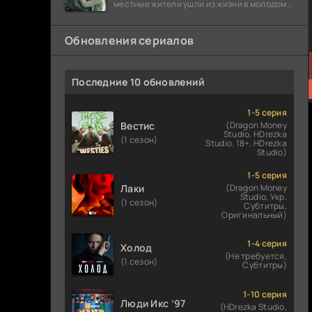
местные жители ушли из жизни в молодом
возрасте. Разговоры о взрывах атомной
бомбы
Обновления сериалов
Последние 10 обновлений
1-5 серия
Вестис
(Dragon Money
Studio, HDrezka
(1 сезон)
Studio. 18+, HDrezka
Studio)
1-5 серия
Лаки
(Dragon Money
Studio, Укр.
(1 сезон)
Субтитры,
Оригинальный)
1-4 серия
Холод
(Не требуется,
(1 сезон)
Субтитры)
1-10 серия
Люди Икс ’97
(HDrezka Studio,