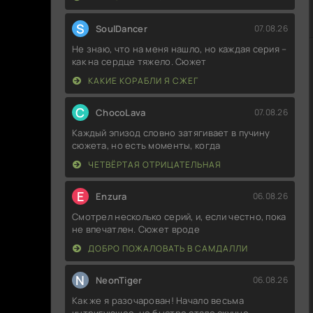
S
SoulDancer
07.08.26
Не знаю, что на меня нашло, но каждая серия –
как на сердце тяжело. Сюжет
КАКИЕ КОРАБЛИ Я СЖЕГ
C
ChocoLava
07.08.26
Каждый эпизод словно затягивает в пучину
сюжета, но есть моменты, когда
ЧЕТВЁРТАЯ ОТРИЦАТЕЛЬНАЯ
E
Enzura
06.08.26
Смотрел несколько серий, и, если честно, пока
не впечатлен. Сюжет вроде
ДОБРО ПОЖАЛОВАТЬ В САМДАЛЛИ
N
NeonTiger
06.08.26
Как же я разочарован! Начало весьма
интригующее, но быстро стало скучно.