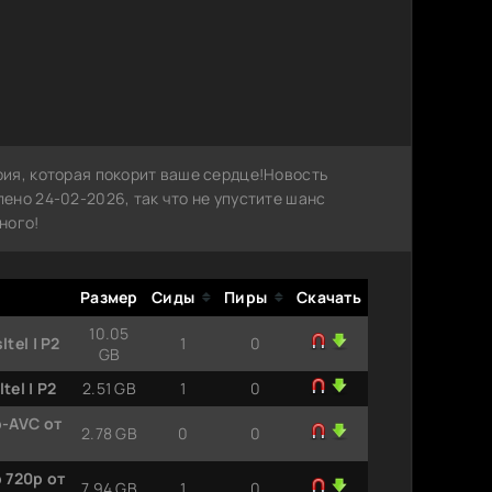
ия, которая покорит ваше сердце!Новость
ено 24-02-2026, так что не упустите шанс
ного!
Размер
Сиды
Пиры
Скачать
10.05
tel | P2
1
0
GB
el | P2
2.51 GB
1
0
p-AVC от
2.78 GB
0
0
 720p от
7.94 GB
1
0