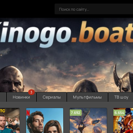
3
ы
Новинки
Сериалы
Мультфильмы
ТВ шоу
7.692
6.654