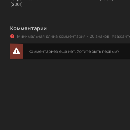
(2001)
Муравьи в штанах / Harte Jungs (2000) WEB-DLRip [H.26
Комментарии
Минимальная длина комментария - 20 знаков. Уважайте
Комментариев еще нет. Хотите быть первым?