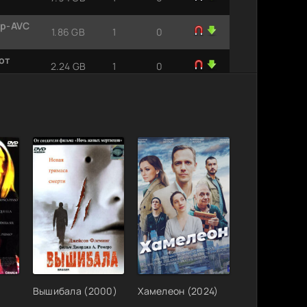
ip-AVC
1.86 GB
1
0
от
2.24 GB
1
0
1.81 GB
1
0
New-Team
744.77
1
0
MB
700.43
ip
0
1
MB
1.37 GB
1
0
0p]
10.1 GB
2
0
2.51 GB
1
0
 [H.264]
2.78 GB
2
0
p
7.94 GB
2
0
Вышибала (2000)
Хамелеон (2024)