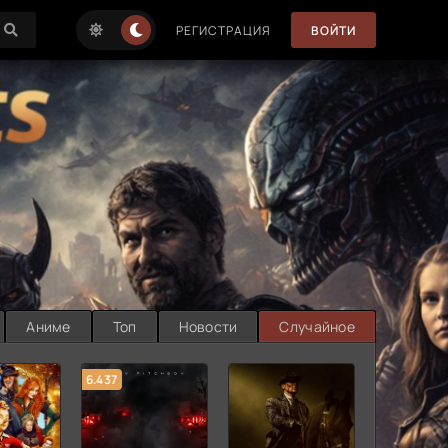
РЕГИСТРАЦИЯ
ВОЙТИ
Аниме
Топ
Новости
Случайное
6.437
7.187