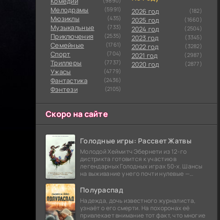
Комедии
(9890)
Мелодрамы
(5991)
2026 год
(182)
Мюзиклы
(435)
2025 год
(1660)
Музыкальные
(733)
2024 год
(2504)
Приключения
(2535)
2023 год
(3345)
Семейные
(1761)
2022 год
(3282)
Cпорт
(704)
2021 год
(2987)
Триллеры
(7737)
2020 год
(2877)
Ужасы
(4779)
Фантастика
(2436)
Фэнтези
(2105)
Скоро на сайте
Голодные игры: Рассвет Жатвы
Молодой Хеймитч Эбернети из 12-го
дистрикта готовится к участию в
легендарных Голодных играх 50-х. Шансы
на выживание у него почти нулевые —
последний трибут из его района одержал
победу еще сорок
Полураспад
Надежда, дочь известного журналиста,
узнаёт о его смерти. На похоронах её
привлекает внимание тот факт, что многие