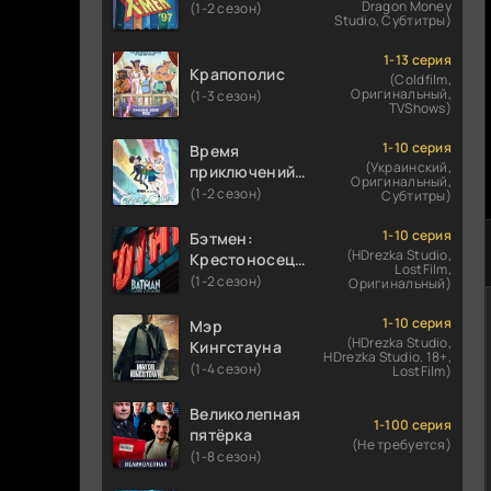
Dragon Money
(1-2 сезон)
Studio, Субтитры)
1-13 серия
Крапополис
(Coldfilm,
Оригинальный,
(1-3 сезон)
TVShows)
1-10 серия
Время
(Украинский,
приключений:
Оригинальный,
Фионна и Кейк
(1-2 сезон)
Субтитры)
1-10 серия
Бэтмен:
(HDrezka Studio,
Крестоносец в
LostFilm,
плаще
(1-2 сезон)
Оригинальный)
1-10 серия
Мэр
(HDrezka Studio,
Кингстауна
HDrezka Studio. 18+,
(1-4 сезон)
LostFilm)
Великолепная
1-100 серия
пятёрка
(Не требуется)
(1-8 сезон)