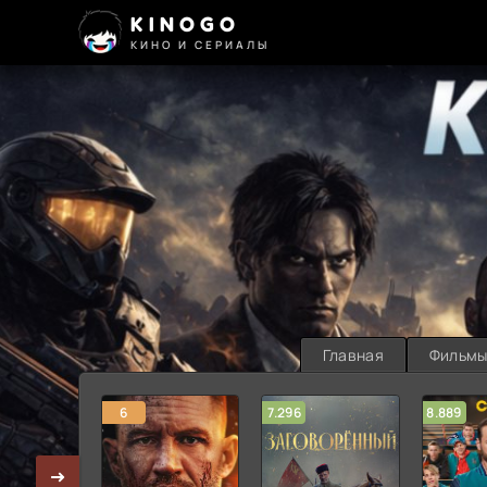
KINOGO
КИНО И СЕРИАЛЫ
Главная
Фильм
6
7.296
8.889