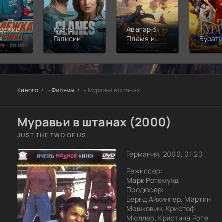
дёжка:
Кланы
Аватар 3:
я
Галисии
Пламя и
Бурат
а
пепел
Киного
»
Фильмы
» Муравьи в штанах
Муравьи в штанах (2000)
JUST THE TWO OF US
Германия, 2000, 01:20
Режиссер:
Марк Ротемунд
Продюсер:
Бернд Айхингер, Мартин
Мошкович, Кристоф
Мюллер, Кристина Роте