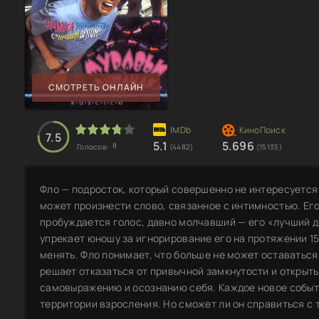
СМОТРЕТЬ ОНЛАЙН
7.5
5.1
5.696
8
Голосов:
(4482)
(15135)
Фло — подросток, который совершенно не интересуетс
может произнести слово, связанное с интимностью. Его
пробуждается голос, давно молчавший — его «лучший д
упрекает юношу за игнорирование его на протяжении 15
менять. Фло понимает, что больше не может оставаться 
решает отказаться от привычной замкнутости и открыть
самовыражению и осознанию себя. Каждое новое событ
территории взросления. Но сможет ли он справиться с 