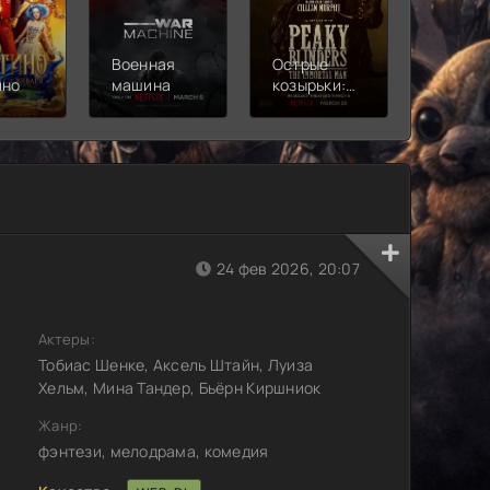
Военная
Острые
Чебура
ино
машина
козырьки:
2
Бессмертный
человек
24 фев 2026, 20:07
Актеры:
Тобиас Шенке, Аксель Штайн, Луиза
Хельм, Мина Тандер, Бьёрн Киршниок
Жанр:
фэнтези, мелодрама, комедия