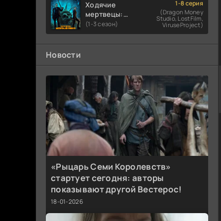
1-8 серия
Ходячие
(Dragon Money
мертвецы:
Studio, LostFilm,
Мертвый
(1-3 сезон)
ViruseProject)
город
Новости
«Рыцарь Семи Королевств»
стартует сегодня: авторы
показывают другой Вестерос!
18-01-2026