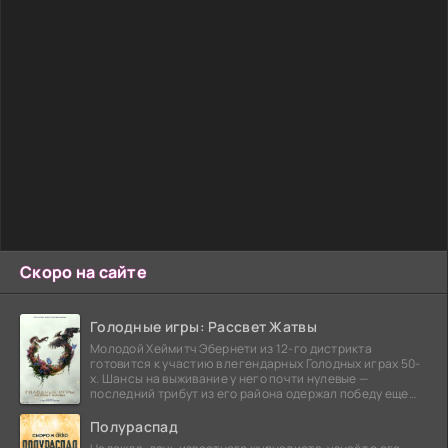
Скоро на сайте
Голодные игры: Рассвет Жатвы
Молодой Хеймитч Эбернети из 12-го дистрикта
готовится к участию в легендарных Голодных играх 50-
х. Шансы на выживание у него почти нулевые —
последний трибут из его района одержал победу еще
сорок
Полураспад