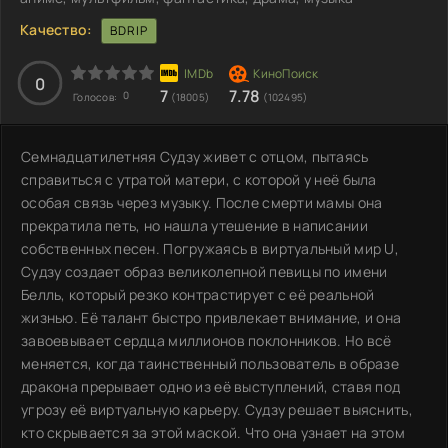
Качество:
BDRIP
0
7
7.78
0
Голосов:
(18005)
(102495)
Семнадцатилетняя Судзу живет с отцом, пытаясь
справиться с утратой матери, с которой у неё была
особая связь через музыку. После смерти мамы она
прекратила петь, но нашла утешение в написании
собственных песен. Погружаясь в виртуальный мир U,
Судзу создает образ великолепной певицы по имени
Белль, который резко контрастирует с её реальной
жизнью. Её талант быстро привлекает внимание, и она
завоевывает сердца миллионов поклонников. Но всё
меняется, когда таинственный пользователь в образе
дракона прерывает одно из её выступлений, ставя под
угрозу её виртуальную карьеру. Судзу решает выяснить,
кто скрывается за этой маской. Что она узнает на этом