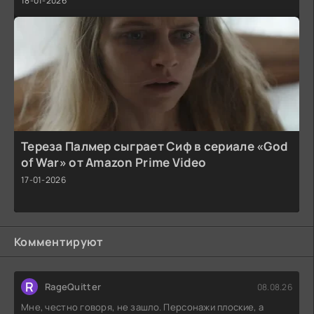
18-01-2026
Тереза Палмер сыграет Сиф в сериале «God
of War» от Amazon Prime Video
17-01-2026
Комментируют
R
RageQuitter
08.08.26
Мне, честно говоря, не зашло. Персонажи плоские, а