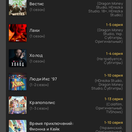
Вестис
(Dragon Money
Studio, HDrezka
(1 сезон)
Studio. 18+, HDrezka
Studio)
1-5 серия
Лаки
(Dragon Money
Studio, Укр.
(1 сезон)
Субтитры,
Оригинальный)
1-4 серия
Холод
(Не требуется,
(1 сезон)
Субтитры)
1-10 серия
Люди Икс ’97
(HDrezka Studio,
Dragon Money
(1-2 сезон)
Studio, Субтитры)
1-13 серия
Крапополис
(Coldfilm,
Оригинальный,
(1-3 сезон)
TVShows)
1-10 серия
Время приключений:
(Украинский,
Фионна и Кейк
Оригинальный,