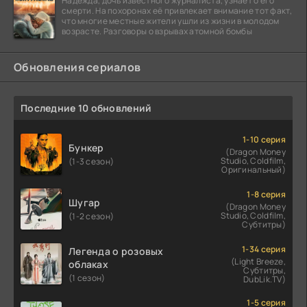
Надежда, дочь известного журналиста, узнаёт о его
смерти. На похоронах её привлекает внимание тот факт,
что многие местные жители ушли из жизни в молодом
возрасте. Разговоры о взрывах атомной бомбы
Обновления сериалов
Последние 10 обновлений
1-10 серия
Бункер
(Dragon Money
Studio, Coldfilm,
(1-3 сезон)
Оригинальный)
1-8 серия
Шугар
(Dragon Money
Studio, Coldfilm,
(1-2 сезон)
Субтитры)
1-34 серия
Легенда о розовых
(Light Breeze,
облаках
Субтитры,
(1 сезон)
DubLik.TV)
1-5 серия