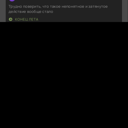
Трудно поверить, что такое непонятное и затянутое
действие вообще стало
КОНЕЦ ЛЕТА
М
Милан
08.08.26
Не знаю, что все нахваливают, но мне не зашло. Сюжет
плоский, персонажи
ЗОЛОТАЯ КЛЕТКА