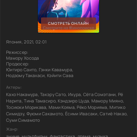
СМОТРЕТЬ ОНЛАЙН
Япония, 2021, 02:01
Режиссер:
Мамору Хосода
Продюсер:
Юитиро Саито, Гэнки Кавамура,
Нодзому Такахаси, Кэйити Сава
Актеры:
Кахо Накамура, Такэру Сато, Икура, Сёта Сомэтани, Рё
Нарита, Тина Тамасиро, Кэндзиро Цуда, Мамору Мияно,
Тосиюки Морикава, Мами Кояма, Рёко Морияма, Митико
Симидзу, Фуюми Сакамото, Ёсими Ивасаки, Сатиё Накао,
Суми Симамото
Жанр:
аниме, мультфильм, фантастика, драма, музыка