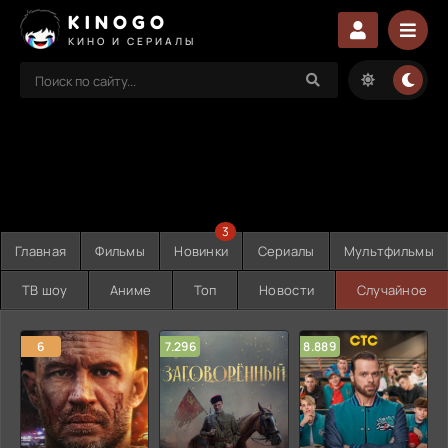
KINOGO
КИНО И СЕРИАЛЫ
3
Главная
Фильмы
Новинки
Сериалы
Мультфильмы
ТВ шоу
Аниме
Топ
Новости
Случайное
6
7.296
8.889