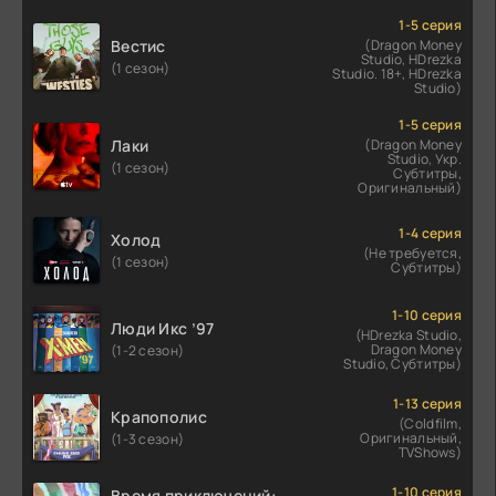
1-5 серия
Вестис
(Dragon Money
Studio, HDrezka
(1 сезон)
Studio. 18+, HDrezka
Studio)
1-5 серия
Лаки
(Dragon Money
Studio, Укр.
(1 сезон)
Субтитры,
Оригинальный)
1-4 серия
Холод
(Не требуется,
(1 сезон)
Субтитры)
1-10 серия
Люди Икс ’97
(HDrezka Studio,
Dragon Money
(1-2 сезон)
Studio, Субтитры)
1-13 серия
Крапополис
(Coldfilm,
Оригинальный,
(1-3 сезон)
TVShows)
1-10 серия
Время приключений: