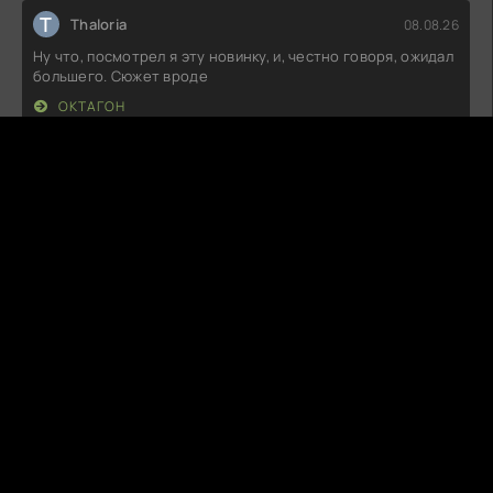
T
Thaloria
08.08.26
Ну что, посмотрел я эту новинку, и, честно говоря, ожидал
большего. Сюжет вроде
ОКТАГОН
P
PandaBoo
07.08.26
Не могу сказать, что это шедевр, но атмосфера
действительно интересная.
СНЫ АЛИСЫ