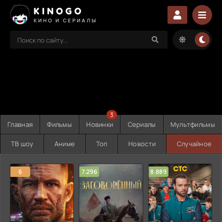
KINOGO
КИНО И СЕРИАЛЫ
3
Главная
Фильмы
Новинки
Сериалы
Мультфильмы
ТВ шоу
Аниме
Топ
Новости
Случайное
6
7.296
8.889