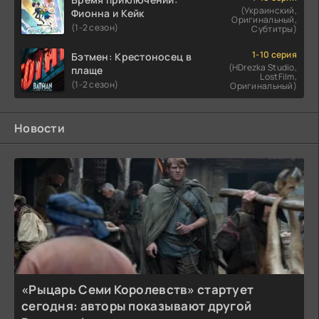
(Украинский,
Фионна и Кейк
Оригинальный,
(1-2 сезон)
Субтитры)
1-10 серия
Бэтмен: Крестоносец в
(HDrezka Studio,
плаще
LostFilm,
(1-2 сезон)
Оригинальный)
Новости
«Рыцарь Семи Королевств» стартует
сегодня: авторы показывают другой