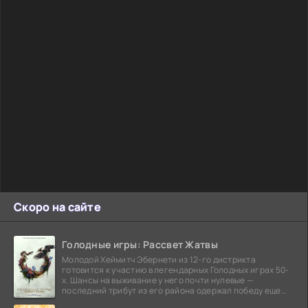
Скоро на сайте
Голодные игры: Рассвет Жатвы
Молодой Хеймитч Эбернети из 12-го дистрикта
готовится к участию в легендарных Голодных играх 50-
х. Шансы на выживание у него почти нулевые —
последний трибут из его района одержал победу еще
сорок