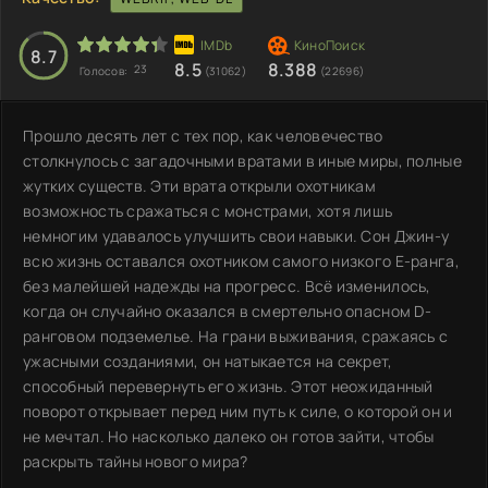
8.7
8.5
8.388
23
Голосов:
(31062)
(22696)
Прошло десять лет с тех пор, как человечество
столкнулось с загадочными вратами в иные миры, полные
жутких существ. Эти врата открыли охотникам
возможность сражаться с монстрами, хотя лишь
немногим удавалось улучшить свои навыки. Сон Джин-у
всю жизнь оставался охотником самого низкого E-ранга,
без малейшей надежды на прогресс. Всё изменилось,
когда он случайно оказался в смертельно опасном D-
ранговом подземелье. На грани выживания, сражаясь с
ужасными созданиями, он натыкается на секрет,
способный перевернуть его жизнь. Этот неожиданный
поворот открывает перед ним путь к силе, о которой он и
не мечтал. Но насколько далеко он готов зайти, чтобы
раскрыть тайны нового мира?