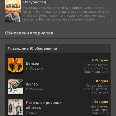
Полураспад
Надежда, дочь известного журналиста, узнаёт о его
смерти. На похоронах её привлекает внимание тот факт,
что многие местные жители ушли из жизни в молодом
возрасте. Разговоры о взрывах атомной бомбы
Обновления сериалов
Последние 10 обновлений
1-10 серия
Бункер
(Dragon Money
Studio, Coldfilm,
(1-3 сезон)
Оригинальный)
1-8 серия
Шугар
(Dragon Money
Studio, Coldfilm,
(1-2 сезон)
Субтитры)
1-34 серия
Легенда о розовых
(Light Breeze,
облаках
Субтитры,
(1 сезон)
DubLik.TV)