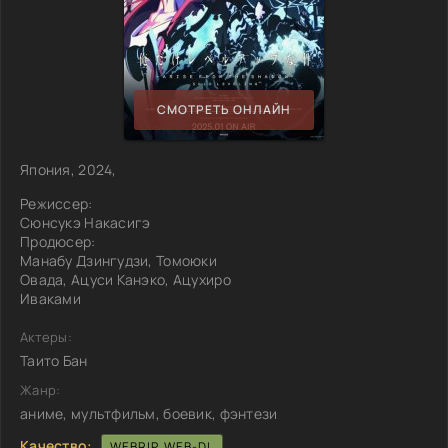
СМОТРЕТЬ ОНЛАЙН
Япония, 2024,
Режиссер:
Сюнсукэ Накасигэ
Продюсер:
Манабу Дзингудзи, Томоюки
Овада, Ацуси Канэко, Ацухиро
Иваками
Актеры:
Таито Бан
Жанр:
аниме, мультфильм, боевик, фэнтези
Качество:
WEBRIP, WEB-DL