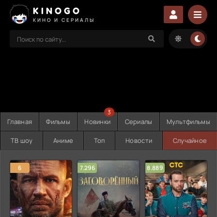
KINOGO
КИНО И СЕРИАЛЫ
3
Главная
Фильмы
Новинки
Сериалы
Мультфильмы
ТВ шоу
Аниме
Топ
Новости
Случайное
6
7.296
8.889