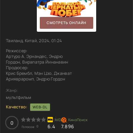
СМОТРЕТЬ ОНЛАЙН
Таиланд, Китай, 2024, 01:24
Режиссер:
Артуро А. Эрнандес, Эндрю
Гордон, Вирапатра Йинанавин
Продюсер:
Крис Брембл, Мэн Цзо, Джанват
Ариявраромп, Эндрю Гордон
Жанр:
мультфильм
Качество:
WEB-DL
0
6.4
7.896
0
Голосов: