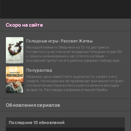
Скоро на сайте
Голодные игры: Рассвет Жатвы
Молодой Хеймитч Эбернети из 12-го дистрикта
готовится к участию в легендарных Голодных играх 50-
х. Шансы на выживание у него почти нулевые —
последний трибут из его района одержал победу еще
сорок
Полураспад
Надежда, дочь известного журналиста, узнаёт о его
смерти. На похоронах её привлекает внимание тот факт,
что многие местные жители ушли из жизни в молодом
возрасте. Разговоры о взрывах атомной бомбы
Обновления сериалов
Последние 10 обновлений