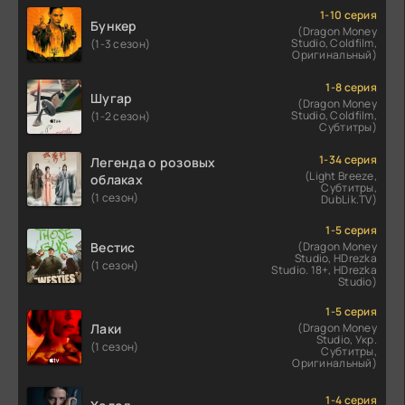
1-10 серия
Бункер
(Dragon Money
Studio, Coldfilm,
(1-3 сезон)
Оригинальный)
1-8 серия
Шугар
(Dragon Money
Studio, Coldfilm,
(1-2 сезон)
Субтитры)
1-34 серия
Легенда о розовых
(Light Breeze,
облаках
Субтитры,
(1 сезон)
DubLik.TV)
1-5 серия
Вестис
(Dragon Money
Studio, HDrezka
(1 сезон)
Studio. 18+, HDrezka
Studio)
1-5 серия
Лаки
(Dragon Money
Studio, Укр.
(1 сезон)
Субтитры,
Оригинальный)
1-4 серия