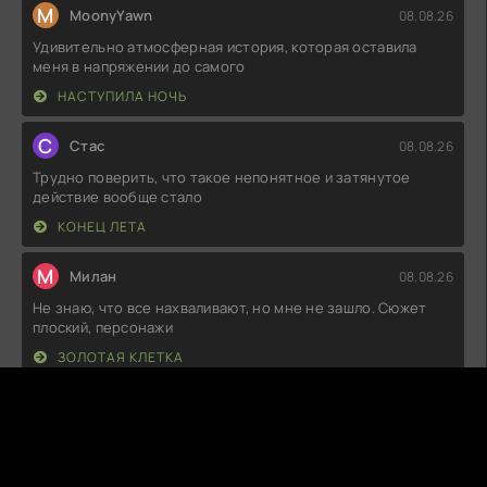
M
MoonyYawn
08.08.26
Удивительно атмосферная история, которая оставила
меня в напряжении до самого
НАСТУПИЛА НОЧЬ
С
Стас
08.08.26
Трудно поверить, что такое непонятное и затянутое
действие вообще стало
КОНЕЦ ЛЕТА
М
Милан
08.08.26
Не знаю, что все нахваливают, но мне не зашло. Сюжет
плоский, персонажи
ЗОЛОТАЯ КЛЕТКА
T
Thaloria
08.08.26
Ну что, посмотрел я эту новинку, и, честно говоря, ожидал
большего. Сюжет вроде