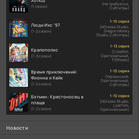
Холод
(Не требуется,
(1 сезон)
Субтитры)
1-10 серия
Люди Икс ’97
(HDrezka Studio,
Dragon Money
(1-2 сезон)
Studio, Субтитры)
1-13 серия
Крапополис
(Coldfilm,
Оригинальный,
(1-3 сезон)
TVShows)
1-10 серия
Время приключений:
(Украинский,
Фионна и Кейк
Оригинальный,
(1-2 сезон)
Субтитры)
1-10 серия
Бэтмен: Крестоносец в
(HDrezka Studio,
плаще
LostFilm,
(1-2 сезон)
Оригинальный)
Новости