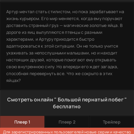
Артур мечтал стать стилистом, но пока зарабатывает на
жизнь курьером. Его мир меняется, когда ему поручают
доставить странный груз — магические золотые яйца. В
дороге из яиц вылупляются птенцы с разными
характерами, и Артуру приходится быстро
адаптироваться к этой ситуации. Он не только учится
ухаживать за непослушными малышами, но и находит
настоящих друзей, которые помогают ему открывать
свою внутреннюю силу. Но впереди его ждет загадка,
способная перевернуть все. Что же сокрыто в этих
яйцах?
Смотреть онлайн " Большой пернатый побег "
бесплатно
Плеер 1
Плеер 2
Трейлер
Для зарегистрированных пользователей новые серии и качество