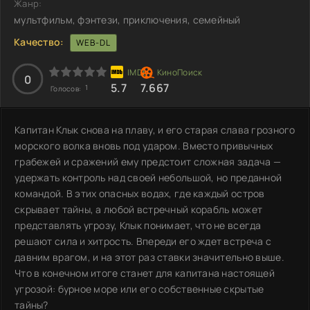
Жанр:
мультфильм, фэнтези, приключения, семейный
Качество:
WEB-DL
0
5.7
7.667
1
Голосов:
Капитан Клык снова на плаву, и его старая слава грозного
морского волка вновь под ударом. Вместо привычных
грабежей и сражений ему предстоит сложная задача —
удержать контроль над своей небольшой, но преданной
командой. В этих опасных водах, где каждый остров
скрывает тайны, а любой встречный корабль может
представлять угрозу, Клык понимает, что не всегда
решают сила и хитрость. Впереди его ждет встреча с
давним врагом, и на этот раз ставки значительно выше.
Что в конечном итоге станет для капитана настоящей
угрозой: бурное море или его собственные скрытые
тайны?