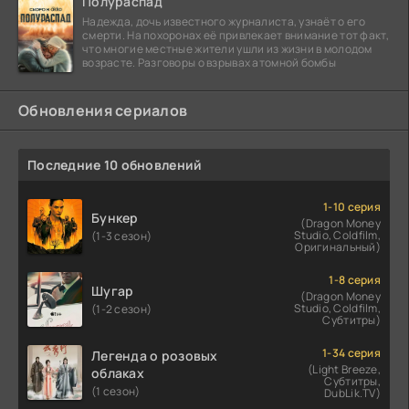
Полураспад
Надежда, дочь известного журналиста, узнаёт о его
смерти. На похоронах её привлекает внимание тот факт,
что многие местные жители ушли из жизни в молодом
возрасте. Разговоры о взрывах атомной бомбы
Обновления сериалов
Последние 10 обновлений
1-10 серия
Бункер
(Dragon Money
Studio, Coldfilm,
(1-3 сезон)
Оригинальный)
1-8 серия
Шугар
(Dragon Money
Studio, Coldfilm,
(1-2 сезон)
Субтитры)
1-34 серия
Легенда о розовых
(Light Breeze,
облаках
Субтитры,
(1 сезон)
DubLik.TV)