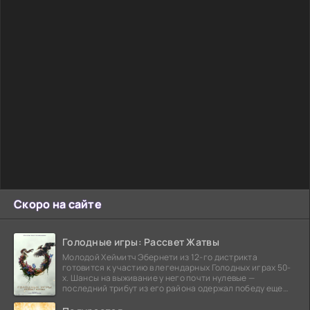
Скоро на сайте
Голодные игры: Рассвет Жатвы
Молодой Хеймитч Эбернети из 12-го дистрикта
готовится к участию в легендарных Голодных играх 50-
х. Шансы на выживание у него почти нулевые —
последний трибут из его района одержал победу еще
сорок