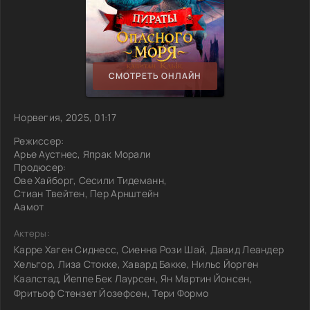
СМОТРЕТЬ ОНЛАЙН
Норвегия, 2025, 01:17
Режиссер:
Арье Аустнес, Япрак Морали
Продюсер:
Ове Хайборг, Сесили Тидеманн,
Стиан Твейтен, Пер Арнштейн
Аамот
Актеры:
Карре Хаген Сиднесс, Сиенна Рози Шай, Давид Леандер
Хельгор, Лиза Стокке, Хавард Бакке, Нильс Йорген
Каалстад, Йеппе Бек Лаурсен, Ян Мартин Йонсен,
Фритьоф Стензет Йозефсен, Тери Формо