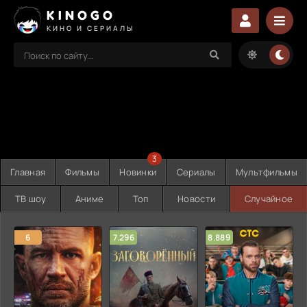
KINOGO
КИНО И СЕРИАЛЫ
3
Главная
Фильмы
Новинки
Сериалы
Мультфильмы
ТВ шоу
Аниме
Топ
Новости
Случайное
6
7.296
8.889