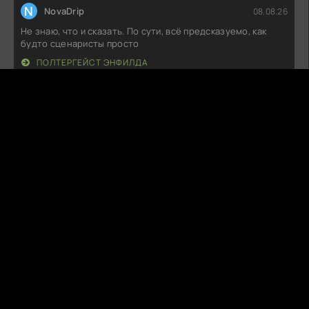
N
NovaDrip
08.08.26
Не знаю, что и сказать. По сути, всё предсказуемо, как
будто сценаристы просто
ПОЛТЕРГЕЙСТ ЭНФИЛДА
P
PetalSnare
08.08.26
Это что-то! Первые серии просто захватили, сюжет
нестандартный, персонажи
ЛЮБОВНИКИ