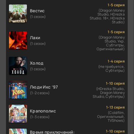
1-5 серия
Вестис
(Dragon Money
Studio, HDrezka
(1 сезон)
Studio. 18+, HDrezka
Studio)
1-5 серия
Лаки
(Dragon Money
Studio, Укр.
(1 сезон)
Субтитры,
Оригинальный)
1-4 серия
Холод
(Не требуется,
(1 сезон)
Субтитры)
1-10 серия
Люди Икс ’97
(HDrezka Studio,
Dragon Money
(1-2 сезон)
Studio, Субтитры)
1-13 серия
Крапополис
(Coldfilm,
Оригинальный,
(1-3 сезон)
TVShows)
1-10 серия
Время приключений: