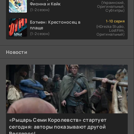
(Украинский,
Фионна и Кейк
Оригинальный,
(1-2 сезон)
Субтитры)
1-10 серия
Бэтмен: Крестоносец в
(HDrezka Studio,
плаще
LostFilm,
(1-2 сезон)
Оригинальный)
Новости
«Рыцарь Семи Королевств» стартует
сегодня: авторы показывают другой
Вестерос!