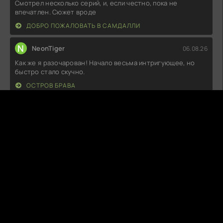
Смотрел несколько серий, и, если честно, пока не
впечатлен. Сюжет вроде
ДОБРО ПОЖАЛОВАТЬ В САМДАЛЛИ
N
NeonTiger
06.08.26
Как же я разочарован! Начало весьма интригующее, но
быстро стало скучно.
ОСТРОВ БРАВА
C
CookieKill
06.08.26
Не могу понять, почему все так восхищаются. Сюжет
плоский, а персонажи
НИЧЕГО, КРОМЕ ЛЮБВИ