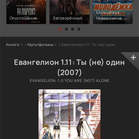
Молодёжка:
Опустошение
Заговорённый
Новая смена
Киного
»
Мультфильмы
» Евангелион 1.11: Ты (не) один
Евангелион 1.11: Ты (не) один
(2007)
EVANGELION: 1.0 YOU ARE (NOT) ALONE