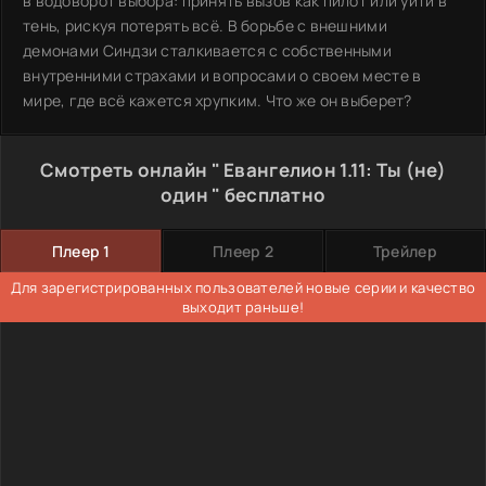
в водоворот выбора: принять вызов как пилот или уйти в
тень, рискуя потерять всё. В борьбе с внешними
демонами Синдзи сталкивается с собственными
внутренними страхами и вопросами о своем месте в
мире, где всё кажется хрупким. Что же он выберет?
Смотреть онлайн " Евангелион 1.11: Ты (не)
один " бесплатно
Плеер 1
Плеер 2
Трейлер
Для зарегистрированных пользователей новые серии и качество
выходит раньше!