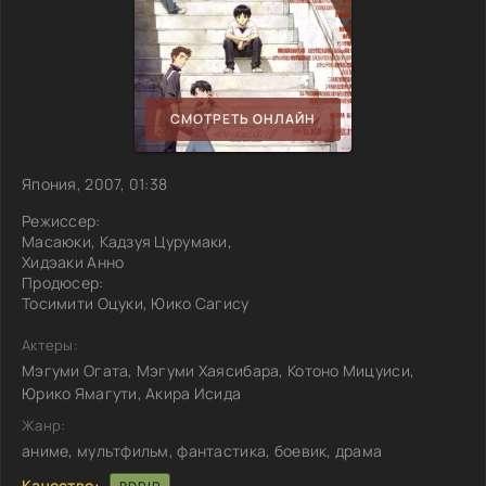
СМОТРЕТЬ ОНЛАЙН
Япония, 2007, 01:38
Режиссер:
Масаюки, Кадзуя Цурумаки,
Хидэаки Анно
Продюсер:
Тосимити Оцуки, Юико Сагису
Актеры:
Мэгуми Огата, Мэгуми Хаясибара, Котоно Мицуиси,
Юрико Ямагути, Акира Исида
Жанр:
аниме, мультфильм, фантастика, боевик, драма
Качество: