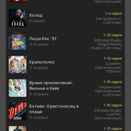
Оригинальный)
1-4 серия
Холод
(Не требуется,
(1 сезон)
Субтитры)
1-10 серия
Люди Икс ’97
(HDrezka Studio,
Dragon Money
(1-2 сезон)
Studio, Субтитры)
1-13 серия
Крапополис
(Coldfilm,
Оригинальный,
(1-3 сезон)
TVShows)
1-10 серия
Время приключений:
(Украинский,
Фионна и Кейк
Оригинальный,
(1-2 сезон)
Субтитры)
1-10 серия
Бэтмен: Крестоносец в
(HDrezka Studio,
плаще
LostFilm,
(1-2 сезон)
Оригинальный)
1-10 серия