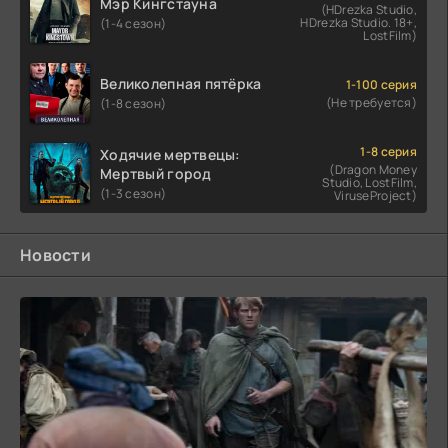
Мэр Кингстауна
(HDrezka Studio,
HDrezka Studio. 18+,
(1-4 сезон)
LostFilm)
Великолепная пятёрка
1-100 серия
(Не требуется)
(1-8 сезон)
1-8 серия
Ходячие мертвецы:
(Dragon Money
Мертвый город
Studio, LostFilm,
(1-3 сезон)
ViruseProject)
Новости