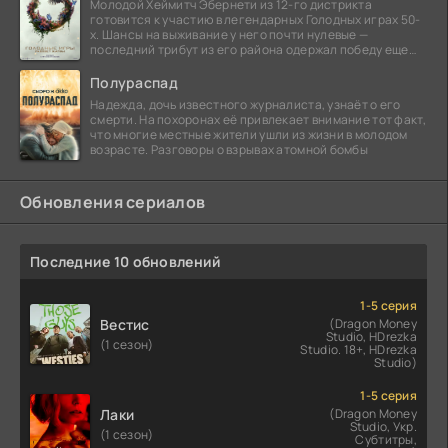
Молодой Хеймитч Эбернети из 12-го дистрикта
готовится к участию в легендарных Голодных играх 50-
х. Шансы на выживание у него почти нулевые —
последний трибут из его района одержал победу еще
сорок
Полураспад
Надежда, дочь известного журналиста, узнаёт о его
смерти. На похоронах её привлекает внимание тот факт,
что многие местные жители ушли из жизни в молодом
возрасте. Разговоры о взрывах атомной бомбы
Обновления сериалов
Последние 10 обновлений
1-5 серия
Вестис
(Dragon Money
Studio, HDrezka
(1 сезон)
Studio. 18+, HDrezka
Studio)
1-5 серия
Лаки
(Dragon Money
Studio, Укр.
(1 сезон)
Субтитры,