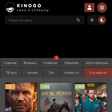
KINOGO
КИНО И СЕРИАЛЫ
3
Главная
Фильмы
Новинки
Сериалы
Мультфильмы
ТВ шоу
Аниме
Топ
Новости
Случайное
6
7.296
8.889