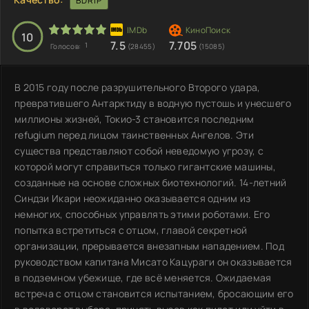
BDRIP
10
7.5
7.705
1
Голосов:
(28455)
(15085)
В 2015 году после разрушительного Второго удара,
превратившего Антарктиду в водную пустошь и унесшего
миллионы жизней, Токио-3 становится последним
refugium перед лицом таинственных Ангелов. Эти
существа представляют собой неведомую угрозу, с
которой могут справиться только гигантские машины,
созданные на основе сложных биотехнологий. 14-летний
Синдзи Икари неожиданно оказывается одним из
немногих, способных управлять этими роботами. Его
попытка встретиться с отцом, главой секретной
организации, прерывается внезапным нападением. Под
руководством капитана Мисато Кацураги он оказывается
в подземном убежище, где всё меняется. Ожидаемая
встреча с отцом становится испытанием, бросающим его