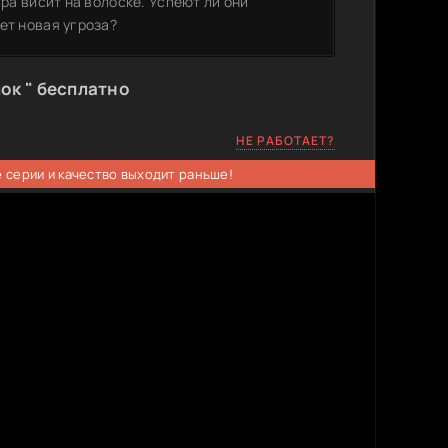
ира висит на волоске. Успеют ли они
ет новая угроза?
ок " бесплатно
НЕ РАБОТАЕТ?
 серии и качество выходит раньше!