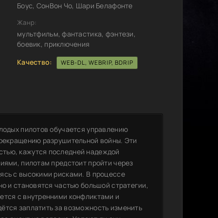
Боус, СонВон Чо, Шари Белафонте
Жанр:
мультфильм, фантастика, фэнтези,
боевик, приключения
Качество:
WEB-DL, WEBRIP, BDRIP
олодых пилотов обучается управлению
прекращению разрушительной войны. Эти
стью, кажутся последней надеждой
гиями, пилотам предстоит пройти через
ясь с высокими рисками. В процессе
но и становятся частью большой стратегии,
ется с внутренними конфликтами и
ётся заплатить за возможность изменить