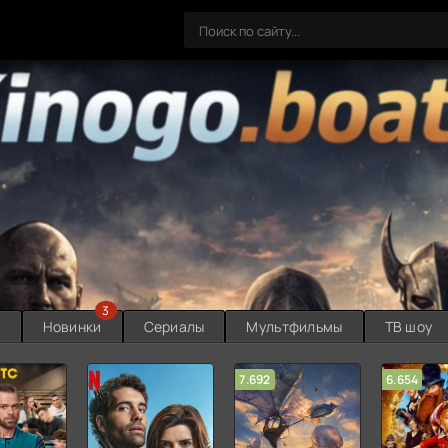
3
ы
Новинки
Сериалы
Мультфильмы
ТВ шоу
7.692
6.654