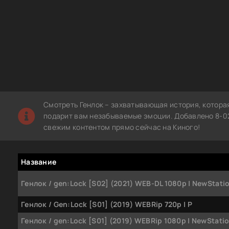
Смотреть Генлок – захватывающая история, котора
подарит вам незабываемые эмоции. Добавлено 8-02
свежим контентом прямо сейчас на Киного!
Название
Генлок / gen:Lock [S02] (2021) WEB-DL 1080p | NewStati
Генлок / Gen:Lock [S01] (2019) WEBRip 720p | P
Генлок / gen:Lock [S01] (2019) WEBRip 1080p | NewStati