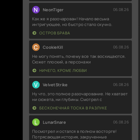
N
NeonTiger
06.08.26
Как же я разочарован! Начало весьма
интригующее, но быстро стало скучно.
ОСТРОВ БРАВА
C
CookieKill
06.08.26
Не могу понять, почему все так восхищаются.
Сюжет плоский, а персонажи
НИЧЕГО, КРОМЕ ЛЮБВИ
V
VelvetStrike
06.08.26
Ну что, это полное разочарование. Не хватает
ни сюжета, ни глубины. Смотрел с
БЕСКОНЕЧНАЯ ТОСКА В РАЗЛУКЕ
L
LunarSnare
06.08.26
Посмотрел и остался в полном восторге!
Потрясающая история, закрученные