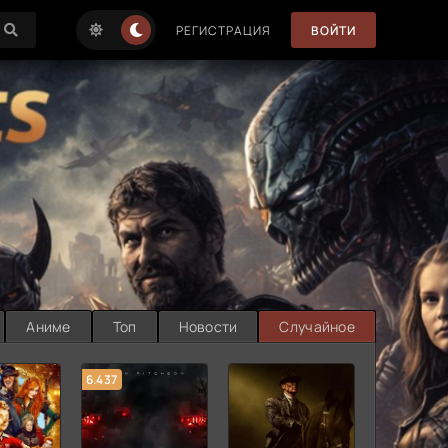
РЕГИСТРАЦИЯ
ВОЙТИ
Аниме
Топ
Новости
Случайное
6.437
7.187