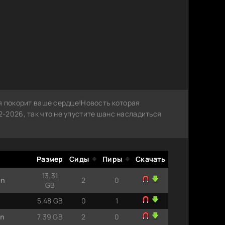
я покорит ваше сердце!Новость которая
-2026, так что не упустите шанс насладиться
Размер
Сиды
Пиры
Скачать
13.31
on
2
0
GB
5.48 GB
0
1
on
7.39 GB
2
0