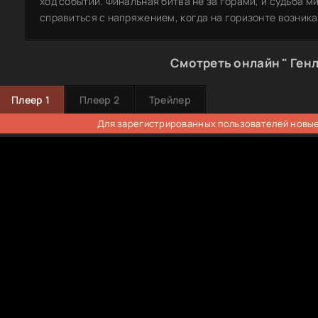
ход событий. Финальная битва не за горами, и судьба м
справиться с напряжением, когда на горизонте возника
Смотреть онлайн " Генл
Плеер 1
Плеер 2
Трейлер
Для зарегистрированных пользователей новые