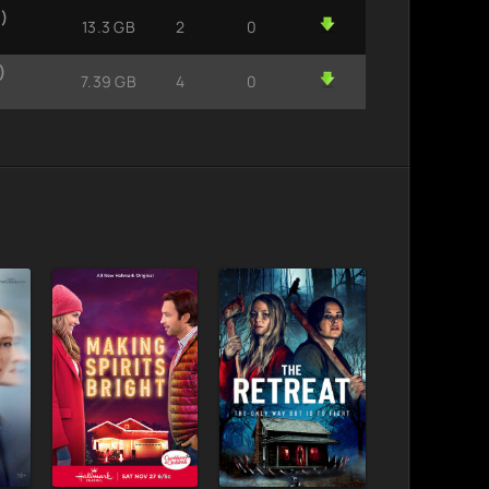
)
13.3 GB
2
0
)
7.39 GB
4
0