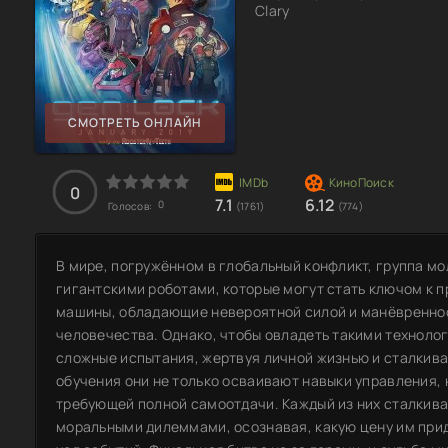
Clary
СМОТРЕТЬ ОНЛАЙН
0
7.1
6.12
0
Голосов:
(1761)
(774)
В мире, погружённом в глобальный конфликт, группа м
гигантскими роботами, которые могут стать ключом к 
машины, обладающие невероятной силой и манёвренно
человечества. Однако, чтобы овладеть такими техноло
сложные испытания, жертвуя личной жизнью и сталкива
обучения они не только осваивают навыки управления, 
требующей полной самоотдачи. Каждый из них сталкива
моральными дилеммами, осознавая, какую цену им прид