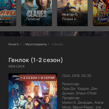
дёжка:
Кланы
Аватар 3:
я
Галисии
Пламя и
Бурат
а
пепел
Киного
»
Мультсериалы
» Генлок
Генлок (1-2 сезон)
GEN:LOCK
США, 2019, 00:30
1-2 СЕЗОН 1-8 СЕРИЯ
Режиссер:
Гари Дж. Хэддок, Дэн
Дункан, Shaun O'Neil
Продюсер:
Майкл Б. Джордан, Alana
Mayo, Бёрни Бёрнс, Joe