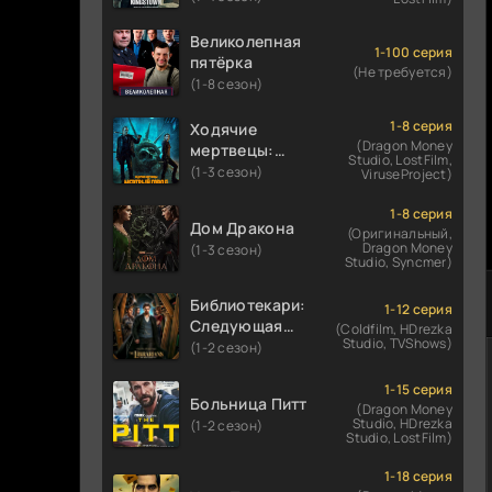
Великолепная
1-100 серия
пятёрка
(Не требуется)
(1-8 сезон)
1-8 серия
Ходячие
(Dragon Money
мертвецы:
Studio, LostFilm,
Мертвый
(1-3 сезон)
ViruseProject)
город
1-8 серия
Дом Дракона
(Оригинальный,
Dragon Money
(1-3 сезон)
Studio, Syncmer)
Библиотекари:
1-12 серия
Следующая
(Coldfilm, HDrezka
Studio, TVShows)
глава
(1-2 сезон)
1-15 серия
Больница Питт
(Dragon Money
Studio, HDrezka
(1-2 сезон)
Studio, LostFilm)
1-18 серия