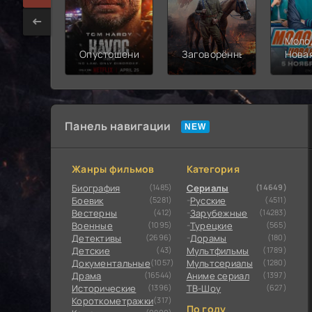
Моло
Опустошение
Заговорённый
Нова
смен
Панель навигации
Жанры фильмов
Категория
Биография
(1485)
Сериалы
(14649)
Боевик
(5281)
Русские
(4511)
Вестерны
(412)
Зарубежные
(14283)
Военные
(1095)
Турецкие
(565)
Детективы
(2696)
Дорамы
(180)
Детские
(43)
Мультфильмы
(1789)
Документальные
(1057)
Мультсериалы
(1280)
Драма
(16544)
Аниме сериал
(1397)
Исторические
(1396)
ТВ-Шоу
(627)
Короткометражки
(317)
По году