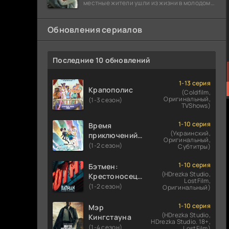
местные жители ушли из жизни в молодом
возрасте. Разговоры о взрывах атомной
бомбы
Обновления сериалов
Последние 10 обновлений
1-13 серия
Крапополис
(Coldfilm,
Оригинальный,
(1-3 сезон)
TVShows)
1-10 серия
Время
(Украинский,
приключений:
Оригинальный,
Фионна и Кейк
(1-2 сезон)
Субтитры)
1-10 серия
Бэтмен:
(HDrezka Studio,
Крестоносец в
LostFilm,
плаще
(1-2 сезон)
Оригинальный)
1-10 серия
Мэр
(HDrezka Studio,
Кингстауна
HDrezka Studio. 18+,
(1-4 сезон)
LostFilm)