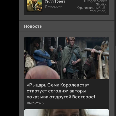
Уилл Трент
(Dragon Money
Studio,
(1-4 сезон)
Оригинальный, LE-
Production)
Новости
«Рыцарь Семи Королевств»
стартует сегодня: авторы
показывают другой Вестерос!
18-01-2026