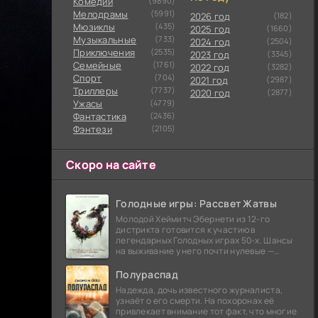
Комедии
(9890)
Мелодрамы
(5991)
2026 год
(182)
Мюзиклы
(435)
2025 год
(1660)
Музыкальные
(733)
2024 год
(2504)
Приключения
(2535)
2023 год
(3345)
Семейные
(1761)
2022 год
(3282)
Cпорт
(704)
2021 год
(2987)
Триллеры
(7737)
2020 год
(2877)
Ужасы
(4779)
Фантастика
(2436)
Фэнтези
(2105)
Скоро на сайте
Голодные игры: Рассвет Жатвы
Молодой Хеймитч Эбернети из 12-го
дистрикта готовится к участию в
легендарных Голодных играх 50-х. Шансы
на выживание у него почти нулевые —
последний трибут из его района одержал
победу еще сорок
Полураспад
Надежда, дочь известного журналиста,
узнаёт о его смерти. На похоронах её
привлекает внимание тот факт, что многие