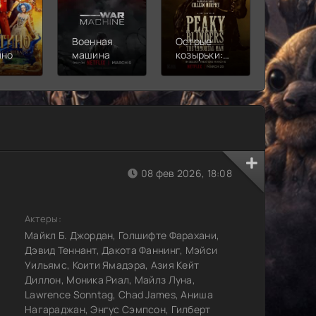
Военная
Острые
Чебура
ино
машина
козырьки:
2
Бессмертный
человек
08 фев 2026, 18:08
Актеры:
Майкл Б. Джордан, Голшифте Фарахани,
Дэвид Теннант, Дакота Фаннинг, Мэйси
Уильямс, Коити Ямадэра, Азия Кейт
Диллон, Моника Риал, Майлз Луна,
Lawrence Sonntag, Chad James, Аниша
Нагараджан, Энгус Сэмпсон, Гилберт