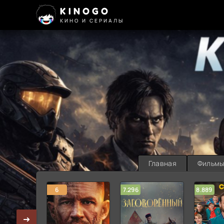
KINOGO
КИНО И СЕРИАЛЫ
Главная
Фильм
6
7.296
8.889