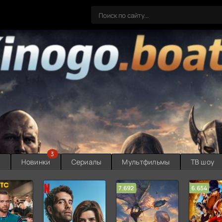
3
ы
Новинки
Сериалы
Мультфильмы
ТВ шоу
7.692
6.654