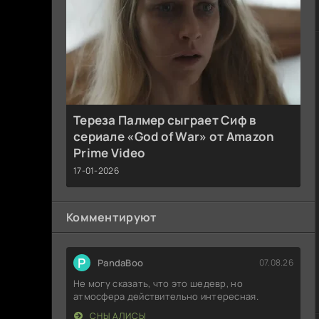
Тереза Палмер сыграет Сиф в
сериале «God of War» от Amazon
Prime Video
17-01-2026
Комментируют
P
PandaBoo
07.08.26
Не могу сказать, что это шедевр, но
атмосфера действительно интересная.
СНЫ АЛИСЫ