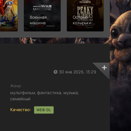
Военная
Острые
Чебура
ино
машина
козырьки:
2
Бессмертный
человек
30 янв 2026, 13:29
Жанр:
мультфильм, фантастика, музыка,
семейный
Качество:
WEB-DL