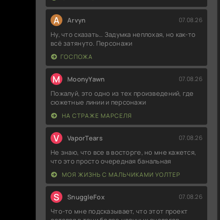
A
Arvyn
07.08.26
Ну, что сказать… Задумка неплохая, но как-то
всё затянуто. Персонажи
ГОСПОЖА
M
MoonyYawn
07.08.26
Пожалуй, это одно из тех произведений, где
сюжетные линии и персонажи
НА СТРАЖЕ МАРСЕЛЯ
V
VaporTears
07.08.26
Не знаю, что все в восторге, но мне кажется,
что это просто очередная банальная
МОЯ ЖИЗНЬ С МАЛЬЧИКАМИ УОЛТЕР
S
SnuggleFox
07.08.26
Что-то мне подсказывает, что этот проект
остался в тени более удачных аналогов.