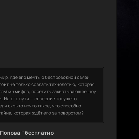
мир, где его мечты о беспроводной связи
оит не только создать технологию, которая
з глубин мифов, посетить захватывающее шоу
. На его пути — спасение тонущего
еди скрыто нечто такое, что способно
тайна, которая ждёт его за поворотом?
 Попова " бесплатно