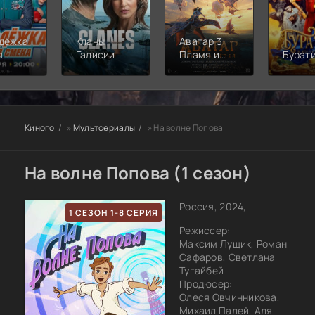
дёжка:
Кланы
Аватар 3:
я
Галисии
Пламя и
Бурат
а
пепел
Киного
»
Мультсериалы
» На волне Попова
На волне Попова (1 сезон)
Россия, 2024,
1 СЕЗОН 1-8 СЕРИЯ
Режиссер:
Максим Лущик, Роман
Сафаров, Светлана
Тугайбей
Продюсер:
Олеся Овчинникова,
Михаил Палей, Аля