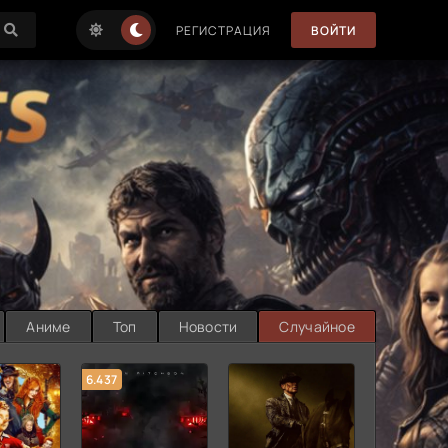
РЕГИСТРАЦИЯ
ВОЙТИ
Аниме
Топ
Новости
Случайное
6.437
7.187