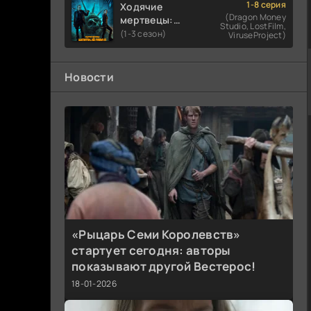
1-8 серия
Ходячие
(Dragon Money
мертвецы:
Studio, LostFilm,
Мертвый
(1-3 сезон)
ViruseProject)
город
Новости
«Рыцарь Семи Королевств»
стартует сегодня: авторы
показывают другой Вестерос!
18-01-2026