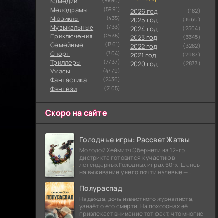
Комедии
(9890)
Мелодрамы
(5991)
2026 год
(182)
Мюзиклы
(435)
2025 год
(1660)
Музыкальные
(733)
2024 год
(2504)
Приключения
(2535)
2023 год
(3345)
Семейные
(1761)
2022 год
(3282)
Cпорт
(704)
2021 год
(2987)
Триллеры
(7737)
2020 год
(2877)
Ужасы
(4779)
Фантастика
(2436)
Фэнтези
(2105)
Скоро на сайте
Голодные игры: Рассвет Жатвы
Молодой Хеймитч Эбернети из 12-го
дистрикта готовится к участию в
легендарных Голодных играх 50-х. Шансы
на выживание у него почти нулевые —
последний трибут из его района одержал
победу еще сорок
Полураспад
Надежда, дочь известного журналиста,
узнаёт о его смерти. На похоронах её
привлекает внимание тот факт, что многие