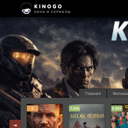
KINOGO
КИНО И СЕРИАЛЫ
Главная
Фильм
6
7.296
8.889