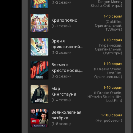
Dragon Money
(1-2 сезон)
Studio, Субтитры)
1-13 серия
Крапополис
(Coldfilm,
Оригинальный,
(1-3 сезон)
TVShows)
1-10 серия
Время
(Украинский,
приключений:
Оригинальный,
Фионна и Кейк
(1-2 сезон)
Субтитры)
1-10 серия
Бэтмен:
(HDrezka Studio,
Крестоносец в
LostFilm,
плаще
(1-2 сезон)
Оригинальный)
1-10 серия
Мэр
(HDrezka Studio,
Кингстауна
HDrezka Studio. 18+,
(1-4 сезон)
LostFilm)
Великолепная
1-100 серия
пятёрка
(Не требуется)
(1-8 сезон)