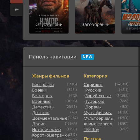
Моло
Опустошение
Заговорённый
Нова
смен
Панель навигации
Жанры фильмов
Категория
Биография
(1485)
Сериалы
(14649)
Боевик
(5281)
Русские
(4511)
Вестерны
(412)
Зарубежные
(14283)
Военные
(1095)
Турецкие
(565)
Детективы
(2696)
Дорамы
(180)
Детские
(43)
Мультфильмы
(1789)
Документальные
(1057)
Мультсериалы
(1280)
Драма
(16544)
Аниме сериал
(1397)
Исторические
(1396)
ТВ-Шоу
(627)
Короткометражки
(317)
По году