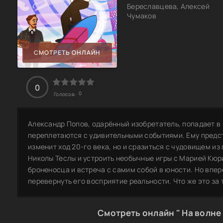
Береславцева, Алексей
Чумаков
СМОТРЕТЬ ОНЛАЙН
0
0
Голосов:
Александр Попов, одарённый изобретатель, попадает в 
переплетаются с удивительными событиями. Ему предст
изменит ход 20-го века, но и сразиться с чудовищем и
Николы Теслы и устроить необычные игры с Марией Кюри
броненосца и встреча с самим собой в юности. Но впер
перевернуть его восприятие реальности. Что же это за 
Смотреть онлайн " На волне