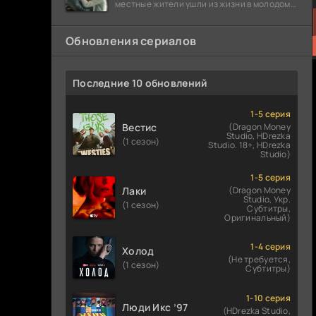
местные жители ушли из жизни в молодом
возрасте. Разговоры о взрывах атомной
бомбы
Обновления сериалов
Последние 10 обновлений
1-5 серия
Вестис
(Dragon Money
Studio, HDrezka
(1 сезон)
Studio. 18+, HDrezka
Studio)
1-5 серия
Лаки
(Dragon Money
Studio, Укр.
(1 сезон)
Субтитры,
Оригинальный)
1-4 серия
Холод
(Не требуется,
(1 сезон)
Субтитры)
1-10 серия
Люди Икс ’97
(HDrezka Studio,