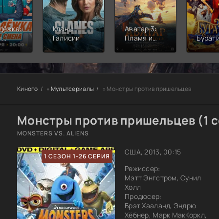
дёжка:
Кланы
Аватар 3:
я
Галисии
Пламя и
Бурат
а
пепел
Киного
»
Мультсериалы
» Монстры против пришельцев
Монстры против пришельцев (1 с
MONSTERS VS. ALIENS
США, 2013, 00:15
1 СЕЗОН 1-26 СЕРИЯ
Режиссер:
Мэтт Энгстром, Сунил
Холл
Продюсер:
Брэт Хааланд, Эндрю
Хёбнер, Марк МакКоркл,