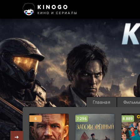
KINOGO
КИНО И СЕРИАЛЫ
Главная
Фильм
6
7.296
8.889