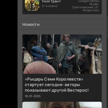
Уилл Трент
(Dragon Money
Studio,
(1-4 сезон)
Оригинальный, LE-
Production)
Новости
«Рыцарь Семи Королевств»
стартует сегодня: авторы
показывают другой Вестерос!
18-01-2026