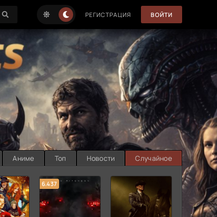
РЕГИСТРАЦИЯ
ВОЙТИ
Аниме
Топ
Новости
Случайное
6.437
7.187