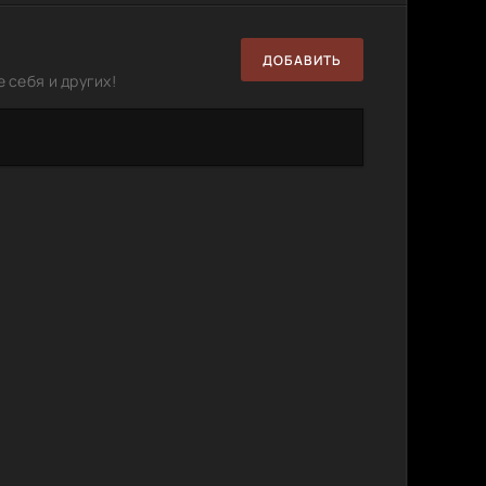
MB
) BDRip
4.37 GB
0
0
ДОБАВИТЬ
 себя и других!
) BDRip
1.71 GB
1
0
4.08 GB
0
0
 3D
1.35 GB
1
0
) BDRip
3.18 GB
0
0
) BDRip
2.04 GB
0
1
9) BDRip
5.02 GB
2
0
ра]
3)
11.4 GB
4
0
 [UKR]
Monsters