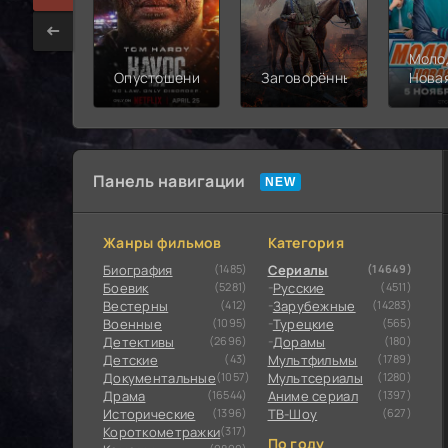
Моло
Опустошение
Заговорённый
Нова
смен
Панель навигации
Жанры фильмов
Категория
Биография
(1485)
Сериалы
(14649)
Боевик
(5281)
Русские
(4511)
Вестерны
(412)
Зарубежные
(14283)
Военные
(1095)
Турецкие
(565)
Детективы
(2696)
Дорамы
(180)
Детские
(43)
Мультфильмы
(1789)
Документальные
(1057)
Мультсериалы
(1280)
Драма
(16544)
Аниме сериал
(1397)
Исторические
(1396)
ТВ-Шоу
(627)
Короткометражки
(317)
По году