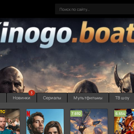
3
ы
Новинки
Сериалы
Мультфильмы
ТВ шоу
7.692
6.654