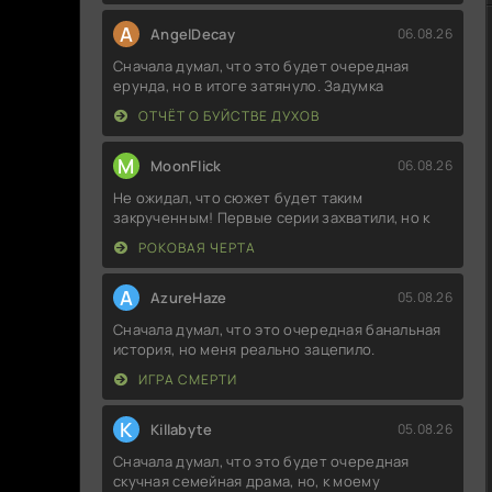
A
AngelDecay
06.08.26
Сначала думал, что это будет очередная
ерунда, но в итоге затянуло. Задумка
ОТЧЁТ О БУЙСТВЕ ДУХОВ
M
MoonFlick
06.08.26
Не ожидал, что сюжет будет таким
закрученным! Первые серии захватили, но к
РОКОВАЯ ЧЕРТА
A
AzureHaze
05.08.26
Сначала думал, что это очередная банальная
история, но меня реально зацепило.
ИГРА СМЕРТИ
K
Killabyte
05.08.26
Сначала думал, что это будет очередная
скучная семейная драма, но, к моему