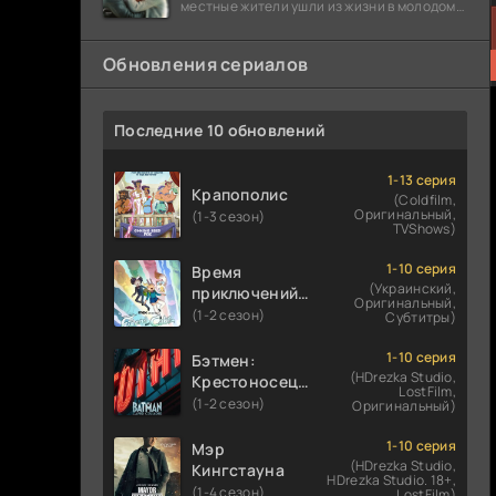
местные жители ушли из жизни в молодом
возрасте. Разговоры о взрывах атомной
бомбы
Обновления сериалов
Последние 10 обновлений
1-13 серия
Крапополис
(Coldfilm,
Оригинальный,
(1-3 сезон)
TVShows)
1-10 серия
Время
(Украинский,
приключений:
Оригинальный,
Фионна и Кейк
(1-2 сезон)
Субтитры)
1-10 серия
Бэтмен:
(HDrezka Studio,
Крестоносец в
LostFilm,
плаще
(1-2 сезон)
Оригинальный)
1-10 серия
Мэр
(HDrezka Studio,
Кингстауна
HDrezka Studio. 18+,
(1-4 сезон)
LostFilm)