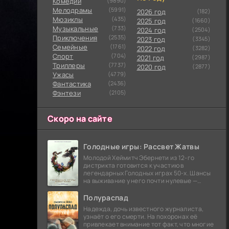
Комедии
(9890)
Мелодрамы
(5991)
2026 год
(182)
Мюзиклы
(435)
2025 год
(1660)
Музыкальные
(733)
2024 год
(2504)
Приключения
(2535)
2023 год
(3345)
Семейные
(1761)
2022 год
(3282)
Cпорт
(704)
2021 год
(2987)
Триллеры
(7737)
2020 год
(2877)
Ужасы
(4779)
Фантастика
(2436)
Фэнтези
(2105)
Скоро на сайте
Голодные игры: Рассвет Жатвы
Молодой Хеймитч Эбернети из 12-го
дистрикта готовится к участию в
легендарных Голодных играх 50-х. Шансы
на выживание у него почти нулевые —
последний трибут из его района одержал
победу еще сорок
Полураспад
Надежда, дочь известного журналиста,
узнаёт о его смерти. На похоронах её
привлекает внимание тот факт, что многие