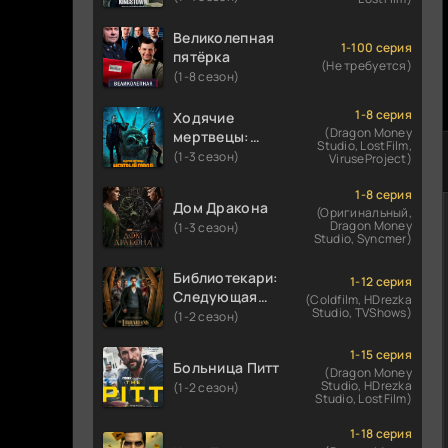
Великолепная
1-100 серия
пятёрка
(Не требуется)
(1-8 сезон)
1-8 серия
Ходячие
(Dragon Money
мертвецы:
Studio, LostFilm,
Мертвый
(1-3 сезон)
ViruseProject)
город
1-8 серия
Дом Дракона
(Оригинальный,
Dragon Money
(1-3 сезон)
Studio, Syncmer)
Библиотекари:
1-12 серия
Следующая
(Coldfilm, HDrezka
Studio, TVShows)
глава
(1-2 сезон)
1-15 серия
Больница Питт
(Dragon Money
Studio, HDrezka
(1-2 сезон)
Studio, LostFilm)
1-18 серия