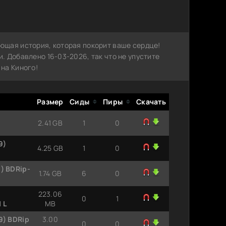
ющая история, которая покорит ваше сердце!
 Добавлено 16-03-2026, так что не упустите
на Киного!
Размер
Сиды
Пиры
Скачать
2.41 GB
1
0
9)
4.25 GB
1
0
) BDRip-
1.74 GB
6
0
223.06
0
1
 L
MB
9) BDRip
3.00
0
0