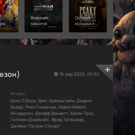
Военная
Острые
Чебура
ино
машина
козырьки:
2
Бессмертный
человек
езон)
16 мар 2026, 09:30
Актеры:
Крис О’Дауд, Эрик Эдельштейн, Дидрих
Бадер, Рики Линдхоум, Кевин Майкл
Ричардсон, Джефф Беннетт, Хейли Тджу,
Гиллиан Джейкобс, Фред Таташиор,
Джеймс Патрик Стюарт