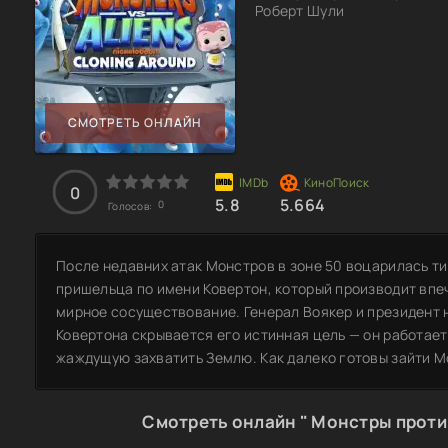
Роберт Шули
СМОТРЕТЬ ОНЛАЙН
0
5.8
5.664
0
Голосов:
После недавних атак Монстров в зоне 50 воцарилась т
пришельца по имени Ковертон, который производит впе
мирное сосуществование. Генерал Воякер и президент н
Ковертона скрывается его истинная цель — он работае
жаждущую захватить Землю. Как далеко готовы зайти Мо
Смотреть онлайн " Монстры проти