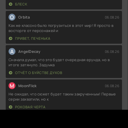
БЛЕСК
O
Orbita
06.08.26
Как же классно было погрузиться в этот мир! Я просто в
восторге от персонажей и
ПРИВЕТ, ПЕЧЕНЬКА
A
AngelDecay
06.08.26
Сначала думал, что это будет очередная ерунда, но в
итоге затянуло. Задумка
ОТЧЁТ О БУЙСТВЕ ДУХОВ
M
MoonFlick
06.08.26
Не ожидал, что сюжет будет таким закрученным! Первые
серии захватили, но к
РОКОВАЯ ЧЕРТА
A
AzureHaze
05.08.26