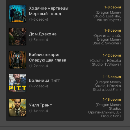
1-8 серия
Ходячие мертвецы:
(Dragon Money
Мертвый город
Studio, LostFilm,
(1-3 сезон)
ViruseProject)
1-8 серия
Дом Дракона
(Оригинальный,
Dragon Money
(1-3 сезон)
Studio, Syncmer)
Библиотекари:
1-12 серия
Следующая глава
(Coldfilm, HDrezka
Studio, TVShows)
(1-2 сезон)
1-15 серия
Больница Питт
(Dragon Money
Studio, HDrezka
(1-2 сезон)
Studio, LostFilm)
1-18 серия
Уилл Трент
(Dragon Money
Studio,
(1-4 сезон)
Оригинальный, LE-
Production)