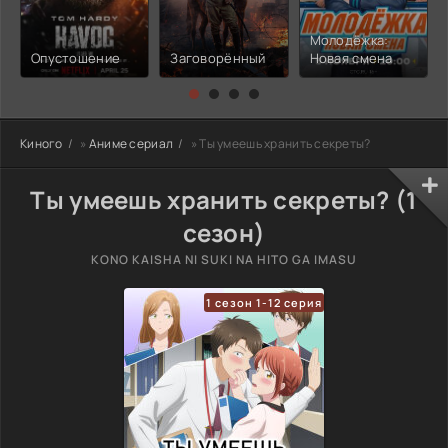
Молодёжка:
Опустошение
Заговорённый
Новая смена
Киного
»
Аниме сериал
» Ты умеешь хранить секреты?
Ты умеешь хранить секреты? (1
сезон)
KONO KAISHA NI SUKI NA HITO GA IMASU
1 сезон 1-12 серия