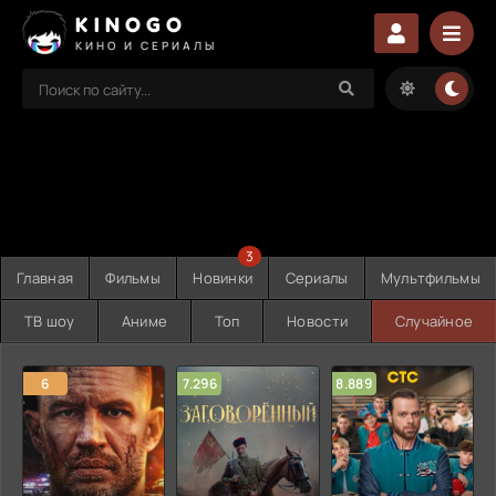
KINOGO
КИНО И СЕРИАЛЫ
3
Главная
Фильмы
Новинки
Сериалы
Мультфильмы
ТВ шоу
Аниме
Топ
Новости
Случайное
6
7.296
8.889