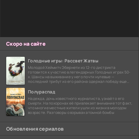
Скоро на сайте
Голодные игры: Рассвет Жатвы
Молодой Хеймитч Эбернети из 12-го дистрикта
готовится к участию в легендарных Голодных играх 50-
х. Шансы на выживание у него почти нулевые —
последний трибут из его района одержал победу еще
сорок
Полураспад
Надежда, дочь известного журналиста, узнаёт о его
смерти. На похоронах её привлекает внимание тот факт,
что многие местные жители ушли из жизни в молодом
возрасте. Разговоры о взрывах атомной бомбы
Обновления сериалов