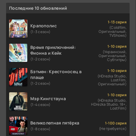
Последние 10 обновлений
1-13 серия
Крапополис
(Coldfilm,
Оригинальный,
(1-3 сезон)
TVShows)
1-10 серия
Время приключений:
(Украинский,
Фионна и Кейк
Оригинальный,
(1-2 сезон)
Субтитры)
1-10 серия
Бэтмен: Крестоносец в
(HDrezka Studio,
плаще
LostFilm,
(1-2 сезон)
Оригинальный)
1-10 серия
Мэр Кингстауна
(HDrezka Studio,
HDrezka Studio. 18+,
(1-4 сезон)
LostFilm)
Великолепная пятёрка
1-100 серия
(Не требуется)
(1-8 сезон)