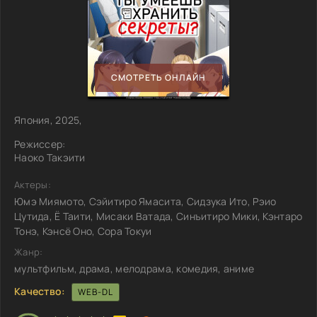
СМОТРЕТЬ ОНЛАЙН
Япония, 2025,
Режиссер:
Наоко Такэити
Актеры:
Юмэ Миямото, Сэйитиро Ямасита, Сидзука Ито, Рэио
Цутида, Ё Таити, Мисаки Ватада, Синъитиро Мики, Кэнтаро
Тонэ, Кэнсё Оно, Сора Токуи
Жанр:
мультфильм, драма, мелодрама, комедия, аниме
Качество:
WEB-DL